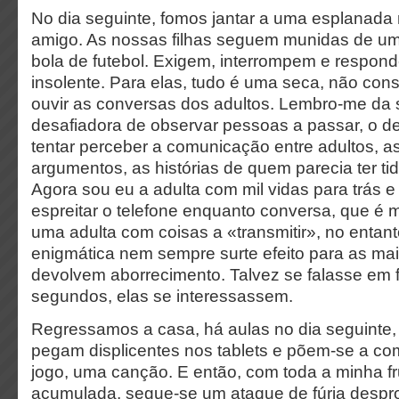
No dia seguinte, fomos jantar a uma esplanad
amigo. As nossas filhas seguem munidas de um
bola de futebol. Exigem, interrompem e respo
insolente. Para elas, tudo é uma seca, não con
ouvir as conversas dos adultos. Lembro-me da
desafiadora de observar pessoas a passar, o des
tentar perceber a comunicação entre adultos, as
argumentos, as histórias de quem parecia ter tid
Agora sou eu a adulta com mil vidas para trás e
espreitar o telefone enquanto conversa, que é
uma adulta com coisas a «transmitir», no entan
enigmática nem sempre surte efeito para as ma
devolvem aborrecimento. Talvez se falasse em 
segundos, elas se interessassem.
Regressamos a casa, há aulas no dia seguinte
pegam displicentes nos tablets e põem-se a co
jogo, uma canção. E então, com toda a minha f
acumulada, segue-se um ataque de fúria despro