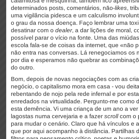
calamitosa e mesquinha, também fico apreensi
determinados posts, comentários, não-
likes
, tr
uma vigilância pidesca e um calculismo involun
o grau da nossa doença. Faço lembrar uma tox
desatinar com o
dealer
, a dar lições de moral, 
possível parar o vício na fonte. Uma das miúd
escola fala-se de coisas da internet, que «não
não entra nas conversas. Lá renegociamos os m
por dia e esperamos não quebrar as combinaçõ
do outro.
Bom, depois de novas negociações com as crian
negócio, o capitalismo mora em casa - v
ou deit
rebentando de nojo pela rede infernal e por est
enredados na virtualidade.
Pergunto-me como d
esta demência. Vi uma criança de um ano a ve
lagostas numa cervejaria e a fazer
scroll
com o p
para mudar o cenário.
Claro que há vínculos e 
que por aqui acompanho à distância. Partilhas de
filtros para pensamento crítico, poetas e humor