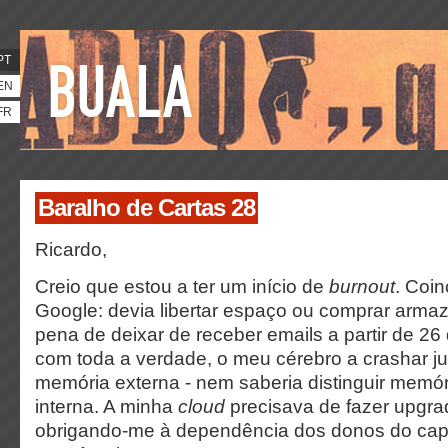
PT
EN
FR
Baralho de Cartas 28
Ricardo,
Creio que estou a ter um início de
burnout
. Coin
Google: devia libertar espaço ou comprar arm
pena de deixar de receber emails a partir de 26 
com toda a verdade, o meu cérebro a crashar 
memória externa - nem saberia distinguir memór
interna. A minha
cloud
precisava de fazer upgra
obrigando-me à dependência dos donos do capi