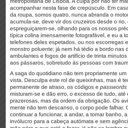
metropolitana de Lisboa. A culpa por não ter ma
acompanhar nesta fase de crepúsculo. Em casa,
da roupa, somos quatro, nunca abranda o motor
acumula-se, deve vir dos cruzeiros desde o rio,
espreguiçarem-se, olhando para os nossos pré
típica
colina imensamente fotografável, e eu a t
telefones deles espetados, ou nos escorregas e
monstro poluente; já nem há tédio a bordo nas 
ambulantes e fogos de artifício de trinta minuto
aos pássaros, sobretudo às pessoas com traum
A saga do quotidiano não tem propriamente um 
vista. Desculpa este rol de queixinhas, mas é t
permanente de atraso, os códigos e
passwords
misturam-se e dão erro, o excesso de tudo, até
prazerosas, mas da ordem da obrigação. Os avi
mente não tem descanso, o corpo pode falhar. 
continuar a funcionar, a andar, a tomar banho, a
invólucro para a cabeça autómata e sem agênci