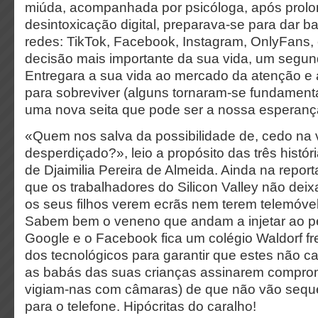
miúda, acompanhada por psicóloga, após prolo
desintoxicação digital, preparava-se para dar b
redes: TikTok, Facebook, Instagram, OnlyFans, 
decisão mais importante da sua vida, um segu
Entregara a sua vida ao
mercado da atenção e a
para sobreviver (a
lguns tornaram-se fundament
uma nova seita que pode ser a nossa esperanç
«Quem nos salva da possibilidade de, cedo na 
desperdiçado?», leio a propósito das três histó
de Djaimilia Pereira de Almeida. Ainda na repor
que os trabalhadores do Silicon Valley não dei
os seus filhos verem ecrãs nem terem telemóvel
Sabem bem o veneno que andam a injetar ao pe
Google e o Facebook fica um colégio Waldorf fr
dos tecnológicos para garantir que estes não c
as babás das suas crianças assinarem comprom
vigiam-nas com câmaras) de que não vão sequer
para o telefone. Hipócritas do caralho!