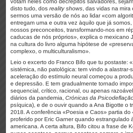
votam neles como decrépitos salvadores, sej
disto tudo, dos
reality shows
, das vidas na mir
sermos uma versão de nós ao lidar «com algori
entregam uma e outra vez àquilo que já somos,
nossos preconceitos, transformando-nos em rép
caducas de nós próprios», explica o mexicano J
na cultura do livro alguma hipótese de «preser
complexo, o multiculturalismo».
Leio o excerto do Franco Bifo que tu postaste:
sistémica, não patológica: tem vindo a alastrar
aceleração do estímulo neural começou a produz
e depressão. E tem gradualmente tornado impo
sequencial, crítico, racional, ou apenas razoáve
diários da pandemia,
Crónicas da Psicodeflaçã
psíquica), e de o ouvir quando a Ana Bigotte o
2018. A conferência «Poesia e Caos» partia do «
proferido por Eric Garner quando estrangulado 
americana. A certa altura, Bifo citou a frase de 