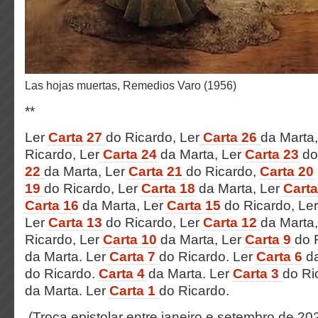
Las hojas muertas, Remedios Varo (1956)
**
Ler
Carta 27
do Ricardo,
Ler
Carta 2
6
da Marta
Ricardo, Ler
Carta 24
da Marta, Ler
Carta 23
do
22
da Marta, Ler
Carta 21
do Ricardo,
Carta 20
19
do Ricardo, Ler
Carta 1
8
da Marta,
Ler
Carta
Carta 16
da Marta,
Ler
Carta 15
do Ricardo, Le
Ler
Carta 13
do Ricardo, Ler
Carta 12
da Marta
Ricardo, Ler
Carta 10
da Marta, Ler
Carta 9
do 
da Marta. Ler
Carta 7
do Ricardo. Ler
Carta 6
d
do Ricardo.
Carta 4
da Marta. Ler
Carta 3
do Ri
da Marta. Ler
Carta 1
do Ricardo.
(Troca epistolar entre janeiro e setembro de 20