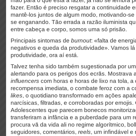
mão pára o que está a fazer, já não se lembra p
fazer. Então é preciso resgatar a continuidade 
mantê-los juntos de algum modo, motivando-se
se
enganando. Tão errada a
razão iluminista q
entre cabeça e corpo, somos uma só prisão.
Principais sintomas de
burnout
:
«falta de energ
negativos e queda da produtividade». Vamos lá
produtividade, ora aí está.
Talvez tenha sido também sugestionada por u
alertando para os perigos dos ecrãs. Mostrava
influencers
com horas e horas de lixo na tola, 
recompensa imediata, o combate feroz com a co
likes
, o quotidiano transformado em ações apa
narcísicas, filtradas, e corroboradas por emojis.
Adolescentes que parecem bonecos monitorizad
transferiram a infância e a puberdade para um r
procura vã da vida ali no regime algorítmico, bo
seguidores, comentários,
reels
, um infindável 