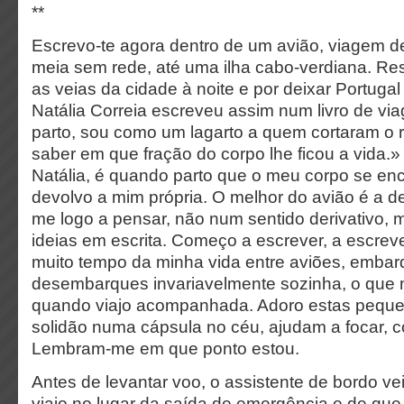
**
Escrevo-te agora dentro de um avião, viagem d
meia sem rede, até uma ilha cabo-verdiana. Resp
as veias da cidade à noite e por deixar Portugal
Natália Correia escreveu assim num livro de v
parto, sou como um lagarto a quem cortaram o 
saber em que fração do corpo lhe ficou a vida.»
Natália, é quando parto que o meu corpo se en
devolvo a mim própria. O melhor do avião é a 
me logo a pensar, não num sentido derivativo, 
ideias em escrita. Começo a escrever, a escrev
muito tempo da minha vida entre aviões, embar
desembarques invariavelmente sozinha, o que 
quando viajo acompanhada. Adoro estas peque
solidão numa cápsula no céu, ajudam a focar, c
Lembram-me em que ponto estou.
Antes de levantar voo, o assistente de bordo v
viajo no lugar da saída de emergência e de que