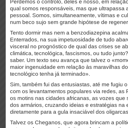
Perdemos o controlo, deles e nosso, em relaçã
qual somos responsáveis, mas que ultrapassa 
pessoal. Somos, simultaneamente, vítimas e c
num beco sujo sem grande hipótese de regene
Tento dormir mas nem a benzodiazepina acalm
Enterrados, na sua impetuosidade de tudo abarc
visceral no prognóstico de qual das crises se ab
climática, tecnológica, fascismos, ou tudo junto
saber.
Um texto seu avança que talvez o «mome
maior ingenuidade em relação às maravilhas d
tecnológico tenha já terminado».
Sim, também fui das entusiastas, até me fugiu 
com os levantamentos populares via redes, as 
os motins nas cidades africanas, as vozes que 
dos armários, cruzando ideias e estratégias na es
diretamente para a gula insaciável dos oligarca
Talvez os Cheganos, que agora brincam a políti