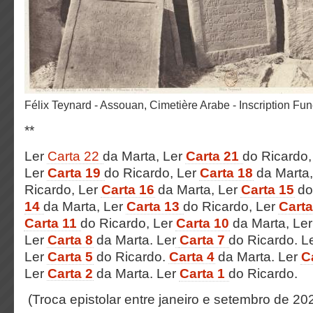
Félix Teynard - Assouan, Cimetière Arabe - Inscription Fu
**
Ler
Carta 22
da Marta, Ler
Carta 21
do Ricardo
Ler
Carta 19
do Ricardo, Ler
Carta 1
8
da Marta
Ricardo,
Ler
Carta 16
da Marta,
Ler
Carta 15
do
14
da Marta, Ler
Carta 13
do Ricardo, Ler
Cart
Carta 11
do Ricardo, Ler
Carta 10
da Marta, Le
Ler
Carta 8
da Marta. Ler
Carta 7
do Ricardo. L
Ler
Carta 5
do Ricardo.
Carta 4
da Marta. Ler
C
Ler
Carta 2
da Marta. Ler
Carta 1
do Ricardo.
(Troca epistolar entre janeiro e setembro de 20