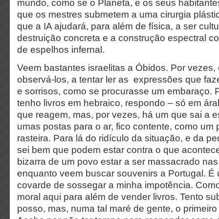
mundo, como se o Planeta, e os seus habitante
que os mestres submetem a uma cirurgia plásti
que a IA ajudará, para além de física, a ser cultur
destruição concreta e a construção espectral c
de espelhos infernal.
Veem bastantes israelitas a Óbidos. Por vezes,
observá-los, a tentar ler as expressões que faz
e sorrisos, como se procurasse um embaraço.
tenho livros em hebraico, respondo – só em ár
que reagem, mas, por vezes, há um que sai a es
umas postas para o ar, fico contente, como um
rasteira. Para lá do ridículo da situação, e da 
sei bem que podem estar contra o que acontece
bizarra de um povo estar a ser massacrado nas 
enquanto veem buscar souvenirs a Portugal. É
covarde de sossegar a minha impotência. Com
moral aqui para além de vender livros. Tento su
posso, mas, numa tal maré de gente, o primeiro