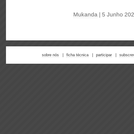
Mukanda
| 5 Junho 20
sobre nós
ficha técnica
participar
subscre