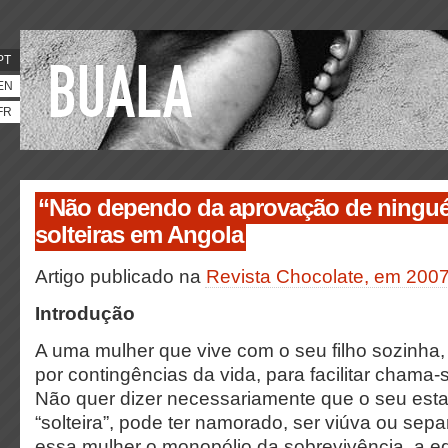
PT
EN
FR
“Não dependo da aprovação de ningu
solteiras em Angola
Artigo publicado na
Revista Chocolate, em 200
Introdução
A uma mulher que vive com o seu filho sozinha,
por contingências da vida, para facilitar chama-s
Não quer dizer necessariamente que o seu estad
“solteira”, pode ter namorado, ser viúva ou sep
essa mulher o monopólio da sobrevivência, a 