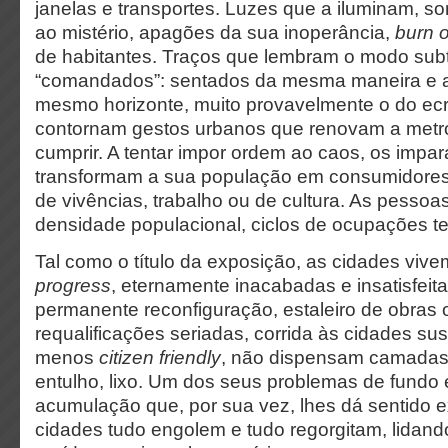
janelas e transportes. Luzes que a iluminam, 
ao mistério, apagões da sua inoperância,
burn 
de habitantes. Traços que lembram o modo subt
“comandados”: sentados da mesma maneira e a
mesmo horizonte, muito provavelmente o do ecr
contornam gestos urbanos que renovam a metr
cumprir
. A tentar impor ordem ao caos, os impar
transformam a sua população em consumidores 
de vivências, trabalho ou de cultura. As pesso
densidade populacional, ciclos de ocupações t
Tal como o título da exposição, as cidades viv
progress
, eternamente inacabadas e insatisfeit
permanente reconfiguração, estaleiro de obras o
requalificações seriadas, corrida às cidades su
menos
citizen
friendly
, não dispensam camadas
entulho, lixo. Um dos seus problemas de fundo 
acumulação que, por sua vez, lhes dá sentido ex
cidades tudo engolem e tudo regorgitam, lidan