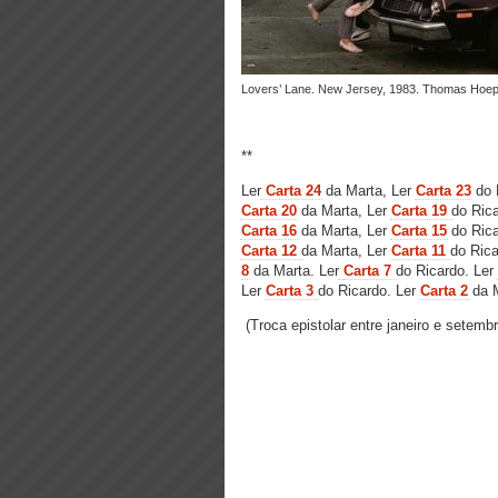
Lovers’ Lane. New Jersey, 1983. Thomas Hoe
**
Ler
Carta 24
da Marta, Ler
Carta 23
do 
Carta 20
da Marta, Ler
Carta 19
do Ric
Carta 16
da Marta,
Ler
Carta 15
do Rica
Carta 12
da Marta, Ler
Carta 11
do Rica
8
da Marta. Ler
Carta 7
do Ricardo. Ler
Ler
Carta 3
do Ricardo. Ler
Carta 2
da M
(Troca epistolar entre janeiro e setemb