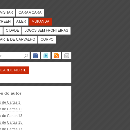
VISITAR
CARA A CARA
CREEN
A LER
MUKANDA
S
CIDADE
JOGOS SEM FRONTEIRAS
ARTE DE CARVALHO
CORPO
ICARDO NORTE
os do autor
o de Cartas 1
o de Cartas 11
o de Cartas 13
o de Cartas 15
o de Cartas 17