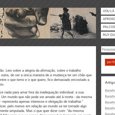
VOU LÁ 
AFROS
PALCO
RUY DU
por
R
. Leio sobre a alegria da afirmação, sobre o trabalho
a outra, de ser a única maneira de a mudança ter um chão que
entre o que temo e o que quero, fico demasiado encostado a
Artig
ou.
Baralh
e nada para amar fora da inadequação individual: a sua
Baralh
ia. Um mundo que não pode ser amado até à morte - da mesma
epresenta apenas interesse e obrigação de trabalhar.”
Baralh
dizer, pelo menos em relação ao mundo se ter tornado algo
Baralh
camente amputada. Mas o que quer dizer com: “da mesma
Baralh