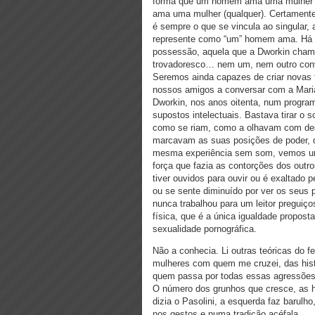
forma que um homem ama uma mulher”?
ama uma mulher (qualquer). Certamente 
é sempre o que se vincula ao singular,
represente como “um” homem ama. Há 
possessão, aquela que a Dworkin chama 
trovadoresco… nem um, nem outro conv
Seremos ainda capazes de criar novas 
nossos amigos a conversar com a Maria
Dworkin, nos anos oitenta, num programa
supostos intelectuais. Bastava tirar o 
como se riam, como a olhavam com de
marcavam as suas posições de poder, di
mesma experiência sem som, vemos um
força que fazia as contorções dos out
tiver ouvidos para ouvir ou é exaltado p
ou se sente diminuído por ver os seus 
nunca trabalhou para um leitor preguiço
física, que é a única igualdade propost
sexualidade pornográfica.
Não a conhecia. Li outras teóricas do 
mulheres com quem me cruzei, das hist
quem passa por todas essas agressões, 
O número dos grunhos que cresce, as h
dizia o Pasolini, a esquerda faz barulh
nos gestos e numa tradição acéfala.