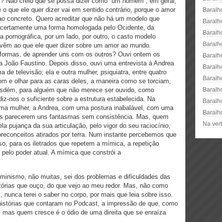
 Não creio que se possa dizer como “um homem”, em geral,
o que ele quer dizer vai em sentido contrário, porque o amor
Baralh
 ao concreto. Quero acreditar que não há um modelo que
Baralh
certamente uma forma homologada pelo Ocidente, da
Baralh
pornográfica, por um lado, por outro, o casto modelo
Baralh
êm ao que ele quer dizer sobre um amor ao mundo.
formas, de aprender uns com os outros? Ouvi ontem os
Baralh
 João Faustino. Depois disso, ouvi uma entrevista à Andrea
Baralh
 de televisão; ela e outra mulher, psiquiatra, entre quatro
Baralh
som e olhar para as caras deles, a maneira como se torciam,
sdém, para alguém que não merece ser ouvido, como
Baralh
z-nos o suficiente sobre a estrutura estabelecida. Na
Baralh
a mulher, a Andrea, com uma postura inabalável, com uma
Baralh
ros parecerem uns fantasmas sem consistência. Mas, quem
Na vert
ela pujança da sua articulação, pelo vigor do seu raciocínio,
preconceitos atirados por terra. Num instante percebemos que
so, para os iletrados que repetem a mímica, a repetição
a pelo poder atual. A mímica que constrói a
feminismo, não muitas, sei dos problemas e dificuldades das
órias que ouço, do que vejo ao meu redor. Mas, não como
nunca terei o saber no corpo, por mais que leia sobre isso.
istórias que contaram no Podcast, a impressão de que, como
o, mas quem cresce é o ódio de uma direita que se enraíza