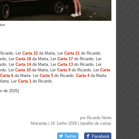
pker
Ricardo, Ler
Carta 22
da Marta, Ler
Carta 21
do Ricardo,
ardo, Ler
Carta 1
8
da Marta,
Ler
Carta 1
7
do Ricardo,
Ler
rdo, Ler
Carta 14
da Marta, Ler
Carta 13
do Ricardo, Ler
rdo, Ler
Carta 10
da Marta, Ler
Carta 9
do Ricardo, Ler
Carta
Carta 6
da Marta. Ler
Carta 5
do Ricardo.
Carta 4
da Marta.
arta. Ler
Carta 1
do Ricardo.
ro de 2025)
por
Ricardo Norte
Mukanda
| 18 Junho 2026
|
baralho de cartas
Twitter
Facebook