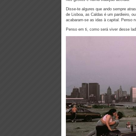
Disse-te algures que ando sempre atr
de Lisboa, as Caldas é um pardieiro, o
acabaram-se as idas à capital. Penso n
Penso em ti, como será viver desse l