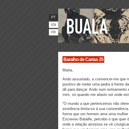
PT
EN
FR
Baralho de Cartas 25
Marta,
Ando assustado, a convencer-me que não
positivo de meter uma pedra à frente d
dê para dançar. Ando num estiramento 
mim, só quando me afasto sei onde est
“O mundo a que pertencemos não oferec
existência limita-se à sua conveniênc
forma que um homem ama uma mulher - r
Escreveu Bataille, percebo o que quer 
onde a relação amorosa se vê cirurgi