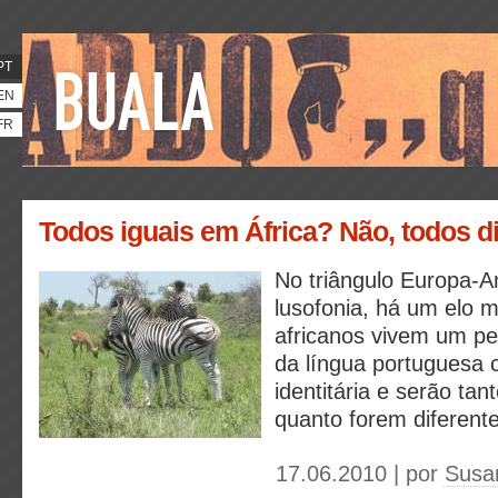
PT
EN
FR
Todos iguais em África? Não, todos d
No triângulo Europa-A
lusofonia, há um elo m
africanos vivem um pe
da língua portuguesa 
identitária e serão tan
quanto forem diferente
17.06.2010 | por
Susa