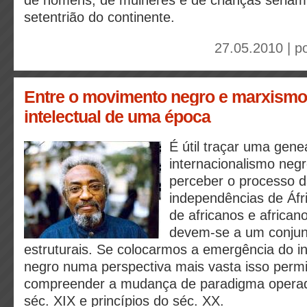
de homens, de mulheres e de crianças seriam 
setentrião do continente.
27.05.2010 | p
Entre o movimento negro e marxismo
intelectual de uma época
É útil traçar uma gene
internacionalismo negr
perceber o processo d
independências de Áfr
de africanos e african
devem-se a um conju
estruturais. Se colocarmos a emergência do i
negro numa perspectiva mais vasta isso permi
compreender a mudança de paradigma operada
séc. XIX e princípios do séc. XX.