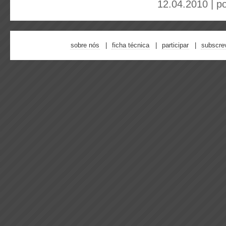
12.04.2010 | p
sobre nós
ficha técnica
participar
subscre