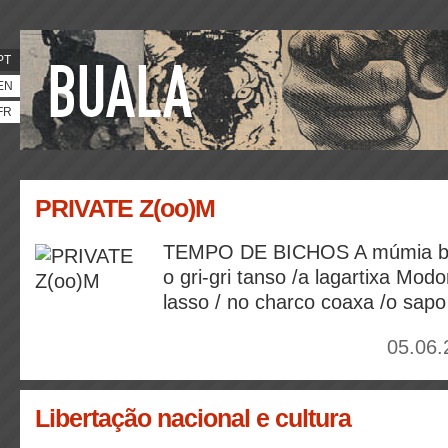
PT
EN
FR
PRIVATE Z(oo)M
TEMPO DE BICHOS A múmia baç
o gri-gri tanso /a lagartixa Modo
lasso / no charco coaxa /o sapo
05.06.
Libertação nacional e cultura