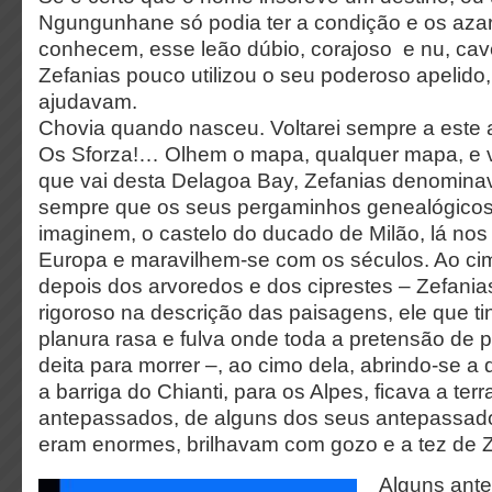
Ngungunhane só podia ter a condição e os azar
conhecem, esse leão dúbio, corajoso e nu, cave
Zefanias pouco utilizou o seu poderoso apelido
ajudavam.
Chovia quando nasceu. Voltarei sempre a este 
Os Sforza!… Olhem o mapa, qualquer mapa, e v
que vai desta Delagoa Bay, Zefanias denomina
sempre que os seus pergaminhos genealógicos t
imaginem, o castelo do ducado de Milão, lá nos
Europa e maravilhem-se com os séculos. Ao ci
depois dos arvoredos e dos ciprestes – Zefania
rigoroso na descrição das paisagens, ele que t
planura rasa e fulva onde toda a pretensão de 
deita para morrer –, ao cimo dela, abrindo-se a
a barriga do Chianti, para os Alpes, ficava a ter
antepassados, de alguns dos seus antepassado
eram enormes, brilhavam com gozo e a tez de Z
Alguns an