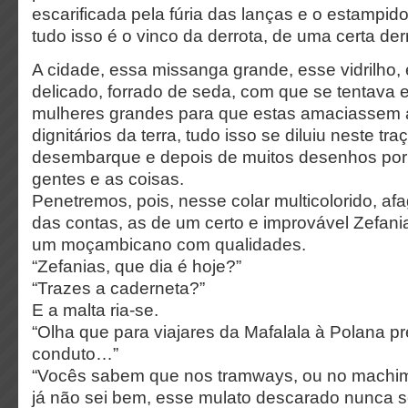
escarificada pela fúria das lanças e o estampid
tudo isso é o vinco da derrota, de uma certa der
A cidade, essa missanga grande, esse vidrilho,
delicado, forrado de seda, com que se tentava e
mulheres grandes para que estas amaciassem 
dignitários da terra, tudo isso se diluiu neste tra
desembarque e depois de muitos desenhos por
gentes e as coisas.
Penetremos, pois, nesse colar multicolorido, a
das contas, as de um certo e improvável Zefani
um moçambicano com qualidades.
“Zefanias, que dia é hoje?”
“Trazes a caderneta?”
E a malta ria-se.
“Olha que para viajares da Mafalala à Polana pr
conduto…”
“Vocês sabem que nos tramways, ou no mach
já não sei bem, esse mulato descarado nunca 