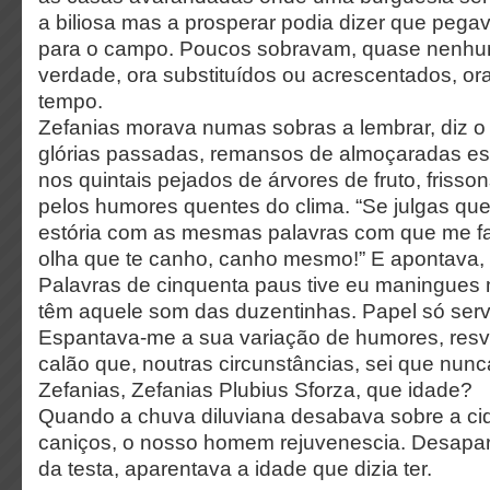
a biliosa mas a prosperar podia dizer que pegav
para o campo. Poucos sobravam, quase nenhun
verdade, ora substituídos ou acrescentados, or
tempo.
Zefanias morava numas sobras a lembrar, diz 
glórias passadas, remansos de almoçaradas es
nos quintais pejados de árvores de fruto, friss
pelos humores quentes do clima. “Se julgas que
estória com as mesmas palavras com que me fa
olha que te canho, canho mesmo!” E apontava, “a
Palavras de cinquenta paus tive eu maningues
têm aquele som das duzentinhas. Papel só serv
Espantava-me a sua variação de humores, res
calão que, noutras circunstâncias, sei que nunc
Zefanias, Zefanias Plubius Sforza, que idade?
Quando a chuva diluviana desabava sobre a ci
caniços, o nosso homem rejuvenescia. Desapar
da testa, aparentava a idade que dizia ter.