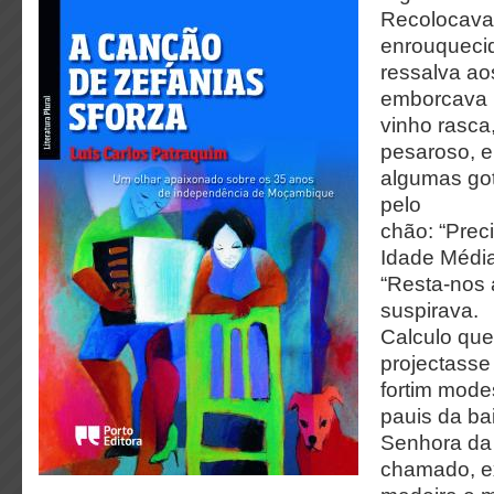
Recolocava
enrouqueci
ressalva ao
emborcava 
vinho rasc
pesaroso, 
algumas got
pelo
chão: “Pre
Idade Média
“Resta-nos a
suspirava.
Calculo que
projectasse
fortim modes
pauis da ba
Senhora da
chamado, e