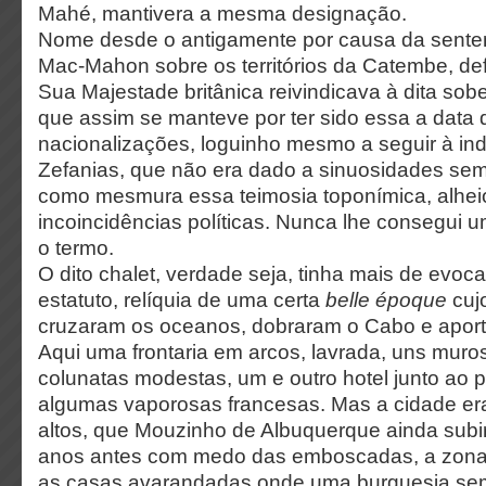
Mahé, mantivera a mesma designação.
Nome desde o antigamente por causa da sente
Mac-Mahon sobre os territórios da Catembe, def
Sua Majestade britânica reivindicava à dita sob
que assim se manteve por ter sido essa a data
nacionalizações, loguinho mesmo a seguir à in
Zefanias, que não era dado a sinuosidades semâ
como mesmura essa teimosia toponímica, alhei
incoincidências políticas. Nunca lhe consegui 
o termo.
O dito chalet, verdade seja, tinha mais de evo
estatuto, relíquia de uma certa
belle époque
cuj
cruzaram os oceanos, dobraram o Cabo e aport
Aqui uma frontaria em arcos, lavrada, uns muros
colunatas modestas, um e outro hotel junto ao p
algumas vaporosas francesas. Mas a cidade er
altos, que Mouzinho de Albuquerque ainda subi
anos antes com medo das emboscadas, a zona 
as casas avarandadas onde uma burguesia se