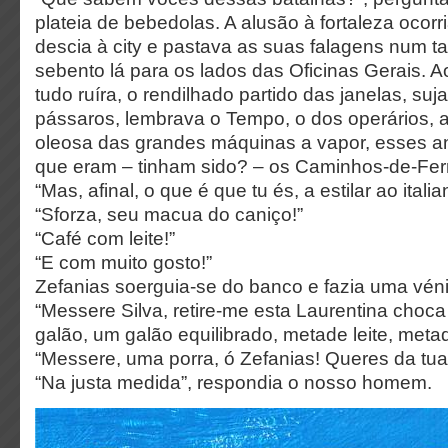
plateia de bebedolas. A alusão à fortaleza ocor
descia à city e pastava as suas falagens num 
sebento lá para os lados das Oficinas Gerais. A
tudo ruíra, o rendilhado partido das janelas, su
pássaros, lembrava o Tempo, o dos operários, 
oleosa das grandes máquinas a vapor, esses a
que eram – tinham sido? – os Caminhos-de-Fer
“Mas, afinal, o que é que tu és, a estilar ao itali
“Sforza, seu macua do caniço!”
“Café com leite!”
“E com muito gosto!”
Zefanias soerguia-se do banco e fazia uma véni
“Messere Silva, retire-me esta Laurentina choc
galão, um galão equilibrado, metade leite, metad
“Messere, uma porra, ó Zefanias! Queres da tua 
“Na justa medida”, respondia o nosso homem.