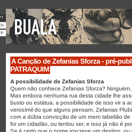
PT
EN
FR
A Canção de Zefanias Sforza - pré-pub
PATRAQUIM
A possibilidade de Zefanias Sforza
Quem não conhece Zefanias Sforza? Ninguém, 
Mas embora nenhuma rua desta cidade lhe ass
busto ou estátua, a possibilidade de isso vir a 
verosímil do que alguns pensam. Zefanias Plubi
com a dúbia convicção de um mero tabelião de 
foi um cidadão, ou tentou ser, e isso já não é p
Se é certo que o nome inscreve um destino, ou