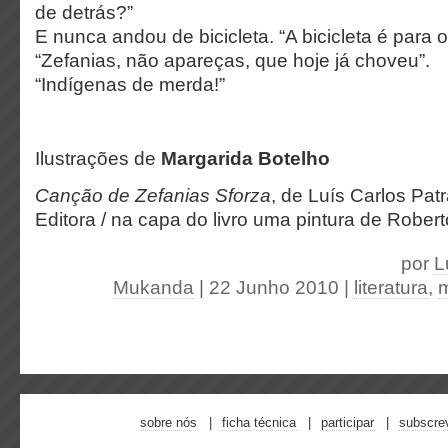
de detrás?”
E nunca andou de bicicleta. “A bicicleta é para 
“Zefanias, não apareças, que hoje já choveu”.
“Indígenas de merda!”
Ilustrações de
Margarida Botelho
Canção de Zefanias Sforza
, de Luís Carlos Pat
Editora / na capa do livro uma pintura de Rober
por
L
Mukanda
| 22 Junho 2010
|
literatura
,
sobre nós
ficha técnica
participar
subscre