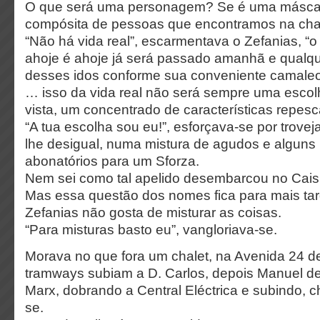
O que será uma personagem? Se é uma máscar
compósita de pessoas que encontramos na ch
“Não há vida real”, escarmentava o Zefanias, “o
ahoje é ahoje já será passado amanhã e qualqu
desses idos conforme sua conveniente camaleo
… isso da vida real não será sempre uma escol
vista, um concentrado de características repesc
“A tua escolha sou eu!”, esforçava-se por trovej
lhe desigual, numa mistura de agudos e alguns
abonatórios para um Sforza.
Nem sei como tal apelido desembarcou no Cais
Mas essa questão dos nomes fica para mais ta
Zefanias não gosta de misturar as coisas.
“Para misturas basto eu”, vangloriava-se.
Morava no que fora um chalet, na Avenida 24 d
tramways subiam a D. Carlos, depois Manuel de 
Marx, dobrando a Central Eléctrica e subindo, 
se.