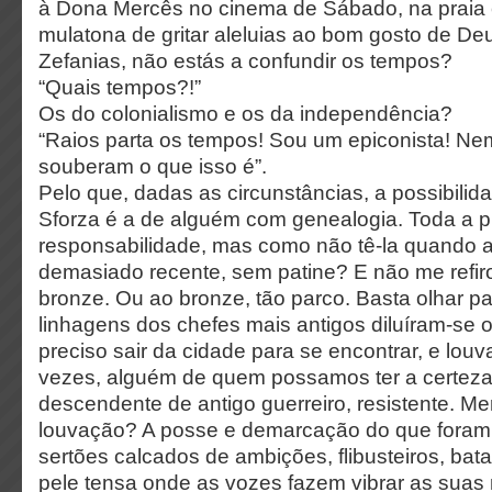
à Dona Mercês no cinema de Sábado, na praia
mulatona de gritar aleluias ao bom gosto de D
Zefanias, não estás a confundir os tempos?
“Quais tempos?!”
Os do colonialismo e os da independência?
“Raios parta os tempos! Sou um epiconista! Ne
souberam o que isso é”.
Pelo que, dadas as circunstâncias, a possibilid
Sforza é a de alguém com genealogia. Toda a p
responsabilidade, mas como não tê-la quando a
demasiado recente, sem patine? E não me refir
bronze. Ou ao bronze, tão parco. Basta olhar p
linhagens dos chefes mais antigos diluíram-se o
preciso sair da cidade para se encontrar, e louv
vezes, alguém de quem possamos ter a certeza
descendente de antigo guerreiro, resistente. Me
louvação? A posse e demarcação do que foram
sertões calcados de ambições, flibusteiros, bata
pele tensa onde as vozes fazem vibrar as suas n