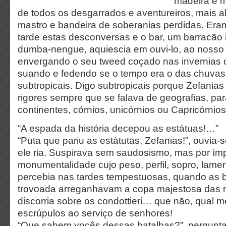
madeira e m
de todos os desgarrados e aventureiros, mais 
mastro e bandeira de soberanias perdidas. Era
tarde estas desconversas e o bar, um barracão
dumba-nengue, aquiescia em ouvi-lo, ao nosso 
envergando o seu tweed coçado nas invernias 
suando e fedendo se o tempo era o das chuvas
subtropicais. Digo subtropicais porque Zefania
rigores sempre que se falava de geografias, par
continentes, córnios, unicórnios ou Capricórnios
“A espada da história decepou as estátuas!…”
“Puta que pariu as estátutas, Zefanias!”, ouvia
ele ria. Suspirava sem saudosismo, mas por í
monumentalidade cujo peso, perfil, sopro, lame
percebia nas tardes tempestuosas, quando as 
trovoada arreganhavam a copa majestosa das 
discorria sobre os condottieri… que não, qual 
escrúpulos ao serviço de senhores!
“Que sabem vocês dessas batalhas?”, perguntav