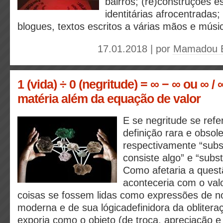
bairros; (re)construções es
identitárias afrocentradas;
blogues, textos escritos a várias mãos e músi
17.01.2018 | por
Mamadou 
1 (vida) ÷ 0 (negritude) = ∞ − ∞ ou ∞ / 
matéria além da equação de valor
E se negritude se refe
definição rara e obsol
respectivamente “subs
consiste algo” e “sub
Como afetaria a quest
aconteceria com o val
coisas se fossem lidas como expressões de n
moderna e de sua lógicadefinidora da oblitera
exporia como o objeto (de troca, apreciação 