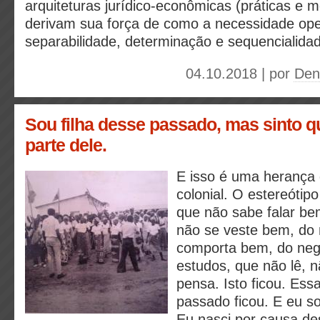
arquiteturas jurídico-econômicas (práticas e 
derivam sua força de como a necessidade op
separabilidade, determinação e sequencialida
04.10.2018 | por
Deni
Sou filha desse passado, mas sinto qu
parte dele.
E isso é uma heranç
colonial. O estereótip
que não sabe falar b
não se veste bem, do 
comporta bem, do neg
estudos, que não lê, n
pensa. Isto ficou. Ess
passado ficou. E eu s
Eu nasci por causa de