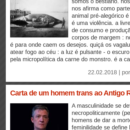
somos o bestiário. no
nos afirma como parte
animal pré-alegórico é
é uma violência. a liv
de consumo e produçã
corpos de margem : no
é para onde caem os desejos. quiçá os vaga
atear fogo ao céu : a luz é pulsante - o escur
pela micropolítica da carne do monstro. é a c
22.02.2018 | po
Carta de um homem trans ao Antigo 
A masculinidade se de
necropoliticamente (pe
homens de dar a mort
feminilidade se define