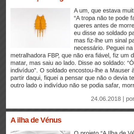
A um, que estava muito
“A tropa não te pode f
queres antes de morre
eu disse ao soldado pa
mas fiz-lhe um sinal pa
necessário. Peguei na
metralhadora FBP, que não era fiável, fiz um 
matar, mas saiu ao lado. Disse ao soldado: “
indivíduo”. O soldado encostou-lhe a Mauser à
partir daqui, fiquei a pensar que não o devia te
outro lado o indivíduo não se podia safar, m
24.06.2018 | po
A ilha de Vénus
O projeto “A Ilha de V