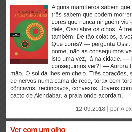
Alguns mamíferos sabem que 
três sabem que podem morrer
cores que nunca ninguém viu —
dele, Ossi abre os olhos. À fre
também. De tão colados, a voz
Que cores? — pergunta Ossi
nome, não as conseguimos ver
isto uma vez, lá na cidade. —
conseguimos ver?! — Aurora 
mão. O sol dá-lhes em cheio. Três corações, s
de nervos numa cama de rede, tórax com tór
côncavos, recôncavos, convexos. Jovens como
cacto de Alendabar, a praia onde acordam.
12.09.2018 | por
Ale
Ver com um olho