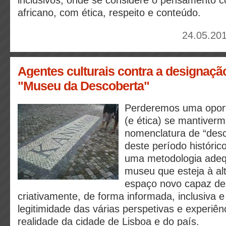
inclusivos, onde se considere o pensamento
africano, com ética, respeito e conteúdo.
24.05.201
Agentes culturais contra a designaçã
"Museu da Descoberta"
Perderemos uma oport
(e ética) se mantiver
nomenclatura de “desc
deste período históri
uma metodologia adeq
museu que esteja à al
espaço novo capaz de a
criativamente, de forma informada, inclusiva e
legitimidade das várias perspetivas e experiên
realidade da cidade de Lisboa e do país.