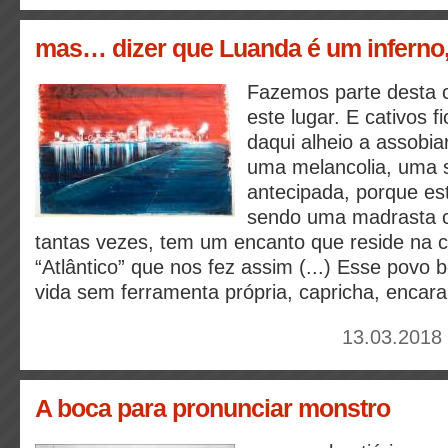
mas… dizer que Luanda é um inferno,
Fazemos parte desta c
este lugar. E cativos 
daqui alheio a assobia
uma melancolia, uma
antecipada, porque e
sendo uma madrasta c
tantas vezes, tem um encanto que reside na 
“Atlântico” que nos fez assim (...) Esse povo 
vida sem ferramenta própria, capricha, encara e
13.03.2018 
A boca para pronunciar monstro