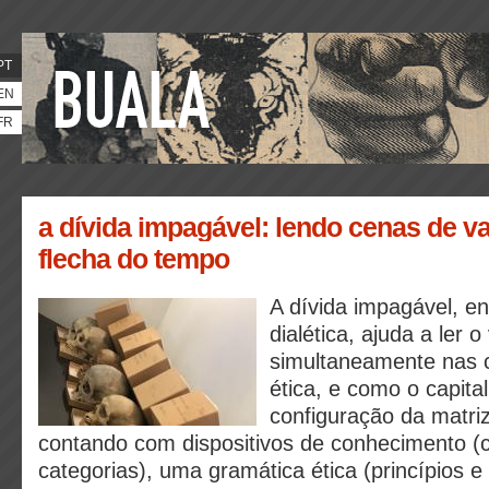
PT
EN
FR
a dívida impagável: lendo cenas de va
flecha do tempo
A dívida impagável,
dialética, ajuda a ler o
simultaneamente nas 
ética, e como o capita
configuração da matr
contando com dispositivos de conhecimento (c
categorias), uma gramática ética (princípios