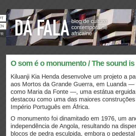
PT
blog de culture
EN
contemporaine
africaine
FR
O som é o monumento / The sound i
Kiluanji Kia Henda desenvolve um projeto a p
aos Mortos da Grande Guerra, em Luanda —
como Maria da Fonte —, uma estátua erguid
destacou como uma das maiores construções
Império Português em África.
O monumento foi dinamitado em 1976, um an
independência de Angola, resultando na dispe
blocos de pedra esculpida, embora o pedestal 