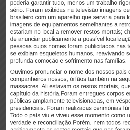
poderia garantir tudo, menos um trabalho rigo
sério. Foram exibidas na televisão imagens d
brasileiro com um aparelho que serviria para l
imagens de equipamentos semelhantes a retr
estariam no local a remover restos mortais; 
de anunciar publicamente a possível localiza
pessoas cujos nomes foram publicitados nas t
se exibiam esqueletos humanos, reavivando s
profunda comoção e sofrimento nas famílias.
Ouvimos pronunciar o nome dos nossos pais e
companheiros nossos, órfãos também na seq
massacres. Ali estavam os restos mortais, qu
capítulo da história.Foram entregues corpos 
públicas amplamente televisionadas, em véspe
presidenciais. Foram realizadas cerimónias fú
Todo o país viu e viveu esse momento como 
verdade e reconciliação.Porém, nem todos r
acriticamente os restos mortais que nos fora