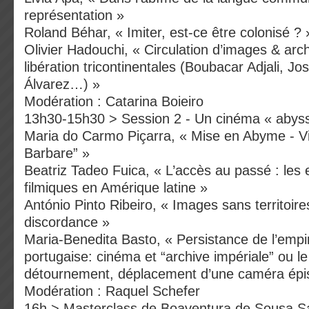
représentation »
Roland Béhar, « Imiter, est-ce être colonisé ? 
Olivier Hadouchi, « Circulation d’images & arch
libération tricontinentales (Boubacar Adjali, J
Álvarez…) »
Modération : Catarina Boieiro
13h30-15h30 > Session 2 - Un cinéma « abyss
Maria do Carmo Piçarra, « Mise en Abyme - V
Barbare” »
Beatriz Tadeo Fuica, « L’accès au passé : les 
filmiques en Amérique latine »
António Pinto Ribeiro, « Images sans territoire
discordance »
Maria-Benedita Basto, « Persistance de l’empi
portugaise: cinéma et “archive impériale” ou l
détournement, déplacement d’une caméra épi
Modération : Raquel Schefer
16h > Masterclass de Boaventura de Sousa S