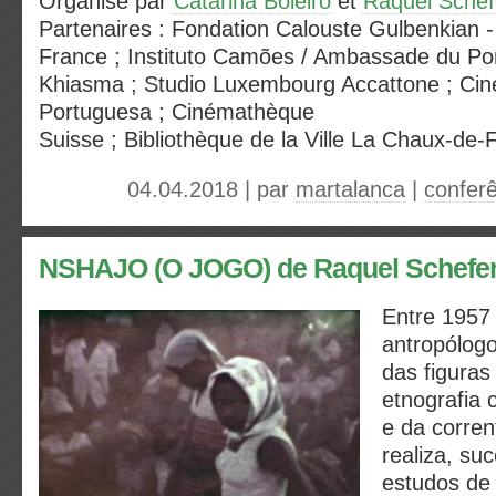
Organisé par
Catarina Boieiro
et
Raquel Schef
Partenaires : Fondation Calouste Gulbenkian -
France ; Instituto Camões / Ambassade du Po
Khiasma ; Studio Luxembourg Accattone ; Ci
Portuguesa ; Cinémathèque
Suisse ; Bibliothèque de la Ville La Chaux-de-
04.04.2018 | par
martalanca
|
confer
NSHAJO (O JOGO) de Raquel Schefe
Entre 1957
antropólog
das figuras
etnografia 
e da corrent
realiza, su
estudos de