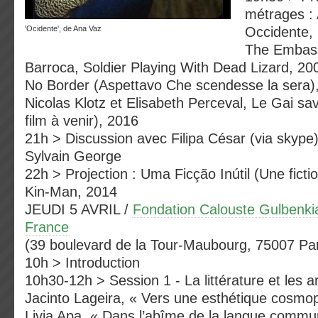
métrages :
'Ocidente', de Ana Vaz
Occidente, 
The Embass
Barroca, Soldier Playing With Dead Lizard, 20
No Border (Aspettavo Che scendesse la sera)
Nicolas Klotz et Elisabeth Perceval, Le Gai sa
film à venir), 2016
21h > Discussion avec Filipa César (via skype
Sylvain George
22h > Projection : Uma Ficção Inútil (Une ficti
Kin-Man, 2014
JEUDI 5 AVRIL /
Fondation Calouste Gulbenkia
France
(39 boulevard de la Tour-Maubourg, 75007 Pari
10h > Introduction
10h30-12h > Session 1 - La littérature et les 
Jacinto Lageira, « Vers une esthétique cosmop
Livia Apa, « Dans l’abîme de la langue commune