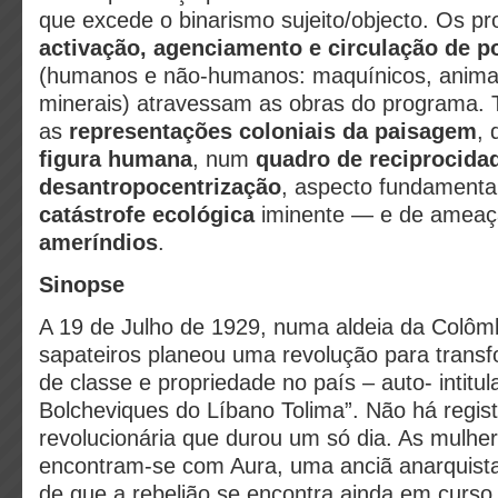
que excede o binarismo sujeito/objecto. Os p
activação, agenciamento e circulação de p
(humanos e não-humanos: maquínicos, animai
minerais) atravessam as obras do programa.
as
representações coloniais da paisagem
,
figura humana
, num
quadro de reciprocida
desantropocentrização
, aspecto fundamenta
catástrofe ecológica
iminente — e de amea
ameríndios
.
Sinopse
A 19 de Julho de 1929, numa aldeia da Colôm
sapateiros planeou uma revolução para transf
de classe e propriedade no país – auto- intit
Bolcheviques do Líbano Tolima”. Não há regist
revolucionária que durou um só dia. As mulhe
encontram-se com Aura, uma anciã anarquist
de que a rebelião se encontra ainda em curso