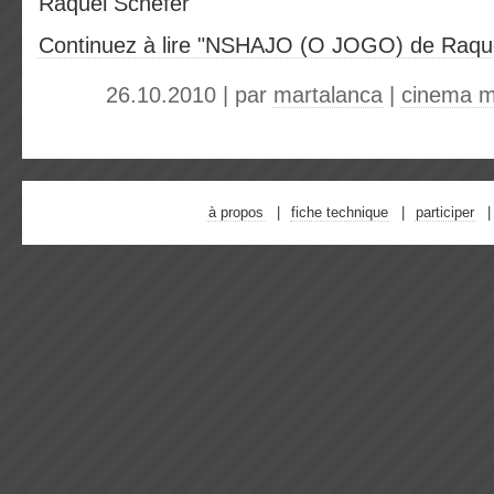
Raquel Schefer
Continuez à lire "NSHAJO (O JOGO) de Raque
26.10.2010 | par
martalanca
|
cinema 
à propos
fiche technique
participer