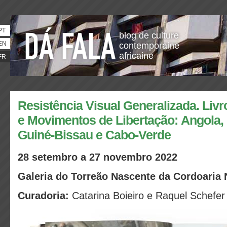
PT
blog de culture
EN
contemporaine
africaine
FR
Resistência Visual Generalizada. Livr
e Movimentos de Libertação: Angola
Guiné-Bissau e Cabo-Verde
28 setembro a 27 novembro 2022
Galeria do Torreão Nascente da Cordoaria 
Curadoria:
Catarina Boieiro e Raquel Schefer