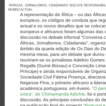
“ÁFRICAS, JORNALISMOS, CIDADANIAS” DISCUTE RESPONSABI
MUNDO ACTUAL
A representação de África – ou das África
europeus, os códigos de conduta que reg
actual e os novos desafios que se colocam
europeus e africanos foram algumas das
discussão no debate informal “Conversa 
Áfricas, Jornalismos, Cidadanias”, organ
âmbito da quarta edição de Os Dias do D
mesma mesa, para um debate que durou c
reuniram-se os jornalistas Adelino Gomes 
Regalla (Guiné-Bissau) e Conceição Lima
Príncipe) e ainda responsáveis de Organ
Sociedade Civil Fátima Proença, director
Negesse Pina, o primeiro africano a lider
académica portuguesa, em Aveiro.
“O peri
única”, de Chimamanda Adichie
, foi o po
discussão. As principais conclusões do de
na publicação final do projecto
“Portugal e