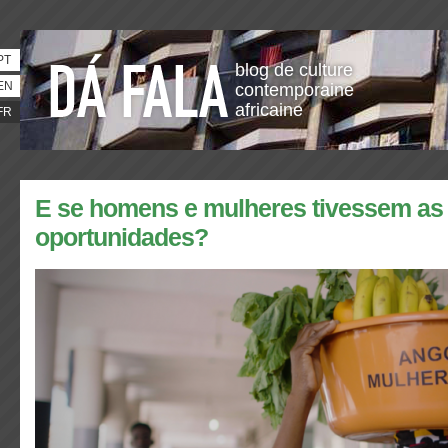
PT
blog de culture
EN
contemporaine
africaine
FR
E se homens e mulheres tivessem a
oportunidades?