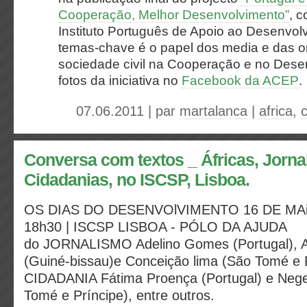
Cooperação, Melhor Desenvolvimento”
, c
Instituto Português de Apoio ao Desenvol
temas-chave é o papel dos media e das 
sociedade civil na Cooperação e no Dese
fotos da iniciativa no
Facebook da ACEP
.
07.06.2011 | par
martalanca
|
africa
,
Conversa com textos _ Áfricas, Jorna
Cidadanias, no ISCSP, Lisboa.
OS DIAS DO DESENVOlVIMENTO 16 DE MAiO
18h30 | ISCSP LISBOA - PÓLO DA AJUDA
do JORNALISMO Adelino Gomes (Portugal), A
(Guiné-bissau)e Conceição lima (São Tomé e P
CIDADANIA Fátima Proença (Portugal) e Neg
Tomé e Príncipe), entre outros.