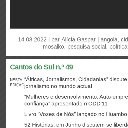
14.03.2022 | par
Alícia Gaspar
|
angola
,
ci
mosaiko
,
pesquisa social
,
polític
Cantos do Sul n.º 49
“Áfricas, Jornalismos, Cidadanias” discut
NESTA
EDIÇÃO
jornalismo no mundo actual
“Mulheres e desenvolvimento: Auto-empre
confiança” apresentado n’ODD’11
Livro “Vozes de Nós” lançado no Huamb
52 Histórias: em Junho discutem-se liber