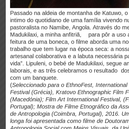
Passado na aldeia de montanha de Katuwo, o 
intimo do quotidiano de uma família vivendo n
pastoralista no Namibe, Angola. Através do m
Madukilaxi, a minha anfitriã, para pôr a uso 
feitura de uma boneca, o filme aborda uma n
trabalho que tem lugar na época seca: a nos
artesanal colaborativa e a labuta necessária p
vida”. Lipuleni, o bebé de Madukilaxi, segue
laborais, e as três celebramos o resultado do
com um banquete.
(
Seleccionado para o EthnoFest, International
Festival (Grécia), Kratovo Ethnographic Film F
(Macedónia); Film Art International Festival, (
Portugal); Mostra de Filme Etnográfico da As
de Antropologia (Coimbra, Portugal), 2016. U
longa foi apresentada como filme de Doutor
Antropologia Social com Meios Visuais, da Un