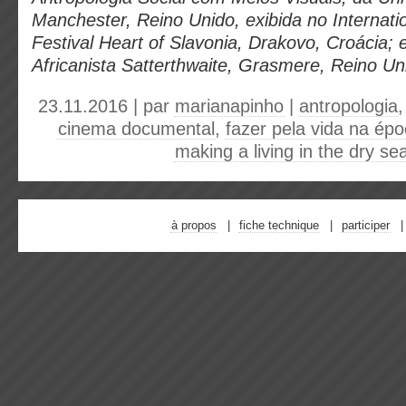
Manchester, Reino Unido, exibida no Internati
Festival Heart of Slavonia, Drakovo, Croácia; 
Africanista Satterthwaite, Grasmere, Reino Un
23.11.2016 | par
marianapinho
|
antropologia
cinema documental
,
fazer pela vida na ép
making a living in the dry se
à propos
fiche technique
participer