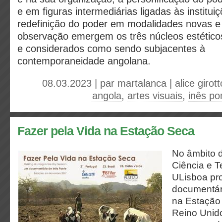
e em figuras intermediárias ligadas às instituiç
redefinição do poder em modalidades novas e 
observação emergem os três núcleos estéticos
e considerados como sendo subjacentes à
contemporaneidade angolana.
08.03.2023 | par
martalanca
|
alice girott
angola
,
artes visuais
,
inês po
Fazer pela Vida na Estação Seca
No âmbito 
Ciência e T
ULisboa pr
documentár
na Estação 
Reino Unido