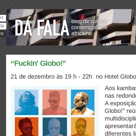
PT
blog de culture
EN
contemporaine
africaine
FR
“Fuckin' Globo!”
21 de dezembro às 19 h - 22h no Hotel Glob
Aos kambas
nas redond
A exposição
Globo!” reú
multidiscipl
apresentar
diferentes 