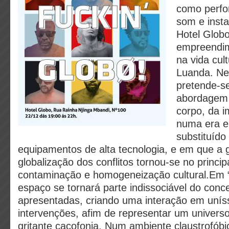
como perfor
som e insta
Hotel Glob
empreendim
na vida cul
Luanda. Ne
pretende-s
abordagem 
corpo, da 
numa era e
substituído
equipamentos de alta tecnologia, e em que a 
globalização dos conflitos tornou-se no princip
contaminação e homogeneização cultural.Em “
espaço se tornará parte indissociável do conc
apresentadas, criando uma interação em uníss
intervenções, afim de representar um univer
gritante cacofonia. Num ambiente claustrofóbi