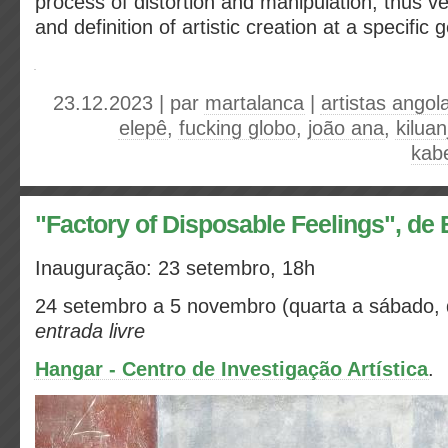
process of distortion and manipulation, thus ve
and definition of artistic creation at a specific
23.12.2023 | par
martalanca
|
artistas angol
elepê
,
fucking globo
,
joão ana
,
kiluan
kab
"Factory of Disposable Feelings", d
Inauguração: 23 setembro, 18h
24 setembro a 5 novembro (quarta a sábado, 
entrada livre
Hangar - Centro de Investigação Artística
.