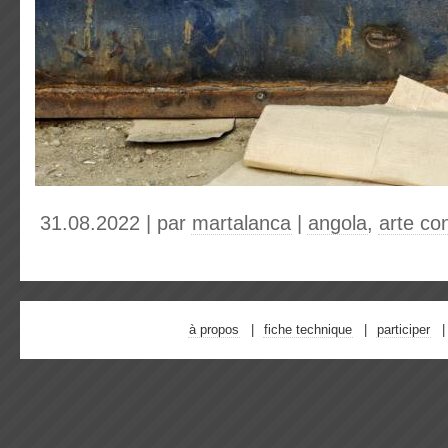
31.08.2022 | par
martalanca
|
angola
,
arte c
à propos
fiche technique
participer