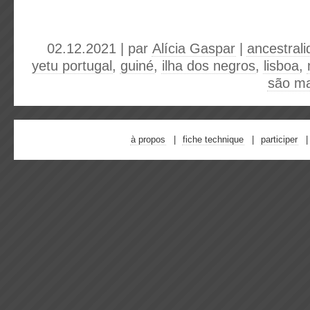
02.12.2021 | par
Alícia Gaspar
|
ancestral
yetu portugal
,
guiné
,
ilha dos negros
,
lisboa
,
são m
à propos
fiche technique
participer