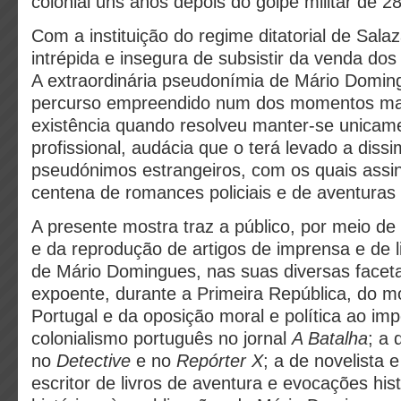
colonial uns anos depois do golpe militar de 
Com a instituição do regime ditatorial de Salaz
intrépida e insegura de subsistir da venda dos 
A extraordinária pseudonímia de Mário Domin
percurso empreendido num dos momentos mai
existência quando resolveu manter-se unicam
profissional, audácia que o terá levado a diss
pseudónimos estrangeiros, com os quais ass
centena de romances policiais e de aventuras 
A presente mostra traz a público, por meio de
e da reprodução de artigos de imprensa e de li
de Mário Domingues, nas suas diversas facet
expoente, durante a Primeira República, do 
Portugal e da oposição moral e política ao imp
colonialismo português no jornal
A Batalha
; a 
no
Detective
e no
Repórter X
; a de novelista 
escritor de livros de aventura e evocações hist