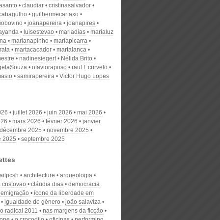
nasanto
claudiar
cristinasalvador
scabagulho
guilhermecartaxo
iobovino
joanapereira
joanapires
ayanda
luisestevao
mariadias
marialuz
ana
marianapinho
mariapicarra
rata
martacacador
martalanca
estre
nadinesiegert
Nélida Brito
gelaSouza
otavioraposo
raul f. curvelo
masio
samirapereira
Victor Hugo Lopes
026
juillet 2026
juin 2026
mai 2026
026
mars 2026
février 2026
janvier
décembre 2025
novembre 2025
e 2025
septembre 2025
ettes
ailpcsh
architecture
arqueologia
 cristovao
cláudia dias
democracia
emigração
ícone da liberdade em
igualdade de género
joão salaviza
o radical 2011
nas margens da ficção
zone
o crocodilo
oficinas
performing