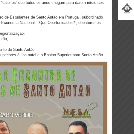
 “caloiros” que todos os anos chegam para darem início aos
tro de Estudantes de Santo Antão em Portugal, subordinado
a Economia Nacional – Que Oportunidades?”, debateremos
Regionalização;
ntão;
ento de Santo Antão;
periores à ilha natal e o Ensino Superior para Santo Antão.