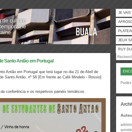
JE VAIS
g de culture
AFROS
temporaine
PLATEA
caine
JEUX S
RUY DU
de Santo Antão em Portugal
ENC
to Antão em Portugal que terá lugar no dia 21 de Abril de
de Santo Antão, nº 58 [Em frente ao Café Mindelo - Rossio]
Postes 
a conferência e os respetivos painéis temáticos.
Archi
Auteu
admini
arimil