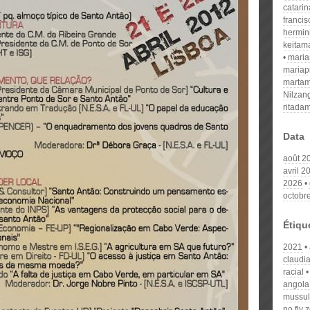
catari
franci
hermin
keitam
mari
mariap
martam
Nilzan
ritada
Data
août 2
avril 2
2026
octobr
Étiqu
2021
claudia
racial
angola
mussul
no fly 