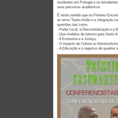
residentes em Portugal e os estudantes
seus percursos académicos.
É neste sentido que no Primeiro Encon
ao tema “Santo Antão e a Integração n
questões tais como:
- Poder Local, a Descentralização e a 
- Que modelos de turismo para Santo A
- A Economia e a Justiça;
- O impacto da Cultura no Desenvolvim
- A Educação e o regresso de quadros su