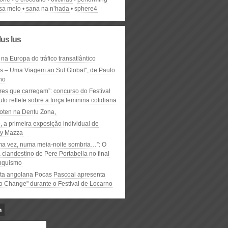
isa melo
sana na n’hada
sphere4
lus lus
 na Europa do tráfico transatlântico
ós – Uma Viagem ao Sul Global", de Paulo
ho
res que carregam”: concurso do Festival
to reflete sobre a força feminina cotidiana
oten na Dentu Zona,
, a primeira exposição individual de
y Mazza
ma vez, numa meia-noite sombria…”: O
clandestino de Pere Portabella no final
nquismo
ta angolana Pocas Pascoal apresenta
to Change" durante o Festival de Locarno
n