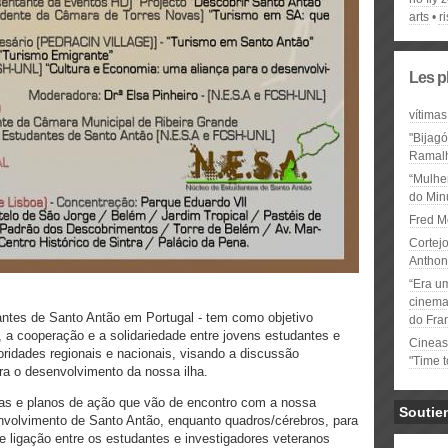
arts
r
Les p
vítimas
"Bijag
Ramal
“Mulhe
do Minu
Fred M
Cortejo
Anthon
“Era u
cinema 
antes de Santo Antão em Portugal - tem como objetivo
do Fra
ão, a cooperação e a solidariedade entre jovens estudantes e
Cineas
oridades regionais e nacionais, visando a discussão
"Time 
ra o desenvolvimento da nossa ilha.
égias e planos de ação que vão de encontro com a nossa
Soutie
senvolvimento de Santo Antão, enquanto quadros/cérebros, para
e ligação entre os estudantes e investigadores veteranos