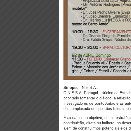
Sinopse
- N.E.S.A.:
O N.E.S.A. Portugal - Núcleo de Estud
prioritário fomentar o diálogo, a reflex
investigadores de Santo Antão e as aut
descomplexada de questões fulcrais pa
É ainda nosso objetivo, definir estrat
contribuição, direta ou indireta, no de
além de constituirmos potenciais elos d