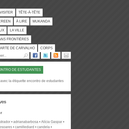
 VISITER
TÊTE-À-TÊTE
CREEN
À LIRE
MUKANDA
UX
LA VILLE
ANS FRONTIÈRES
ARTE DE CARVALHO
CORPS
ONTRO DE ESTUDANTES
avec la étiquette encontro de estudantes
ves
r
strador
adrianabarbosa
Alícia Gaspar
desoares
camillediard
candela