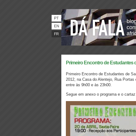
PT
blo
EN
con
afri
FR
Primeiro Encontro de Estudantes 
Primeiro Encontro de Estudantes de San
2012, na Casa do Alentejo, Rua Portas 
entre às 9h00 e às 23h00.
Segue em anexo o programa e o cartaz d