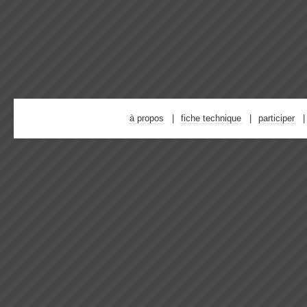
à propos
fiche technique
participer