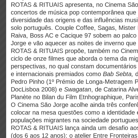
ROTAS & RITUAIS apresenta, no Cinema São 
concertos de música pop contemporânea que
diversidade das origens e das influências mus
solo português. Couple Coffee, Sagas, Mister 
Raiva, Boss AC e Cacique 97 sobem ao palc
Jorge e vão aquecer as noites de inverno qu
ROTAS & RITUAIS propõe, também no Cinem
ciclo de onze filmes que aborda o tema da mi
perspectivas, no qual constam documentários 
e internacionais premiados como
Bab Sebta,
d
Pedro Pinho (1º Prémio de Longa-Metragem 
DocLisboa 2008) e
Swagatan
, de Catarina Al
Planète no Bilan du Film Etnhographique, Pari
O Cinema São Jorge acolhe ainda três confer
colocar na mesa questões como a identidade 
populações migrantes na sociedade portugues
ROTAS & RITUAIS lança ainda um desafio ao
(dos 6 aos 12 anos): o atelier Entre Fronteira