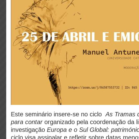
Este seminário insere-se no ciclo
As Tramas d
para contar
organizado pela coordenação da l
investigação
Europa e o Sul Global: patrimóni
ciclo visa assinalar e refletir sobre datas me