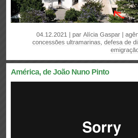
04.12.2021 | par
Alícia Gaspar
|
agên
concessões ultramarinas
,
defesa de d
emigraçã
América, de João Nuno Pinto