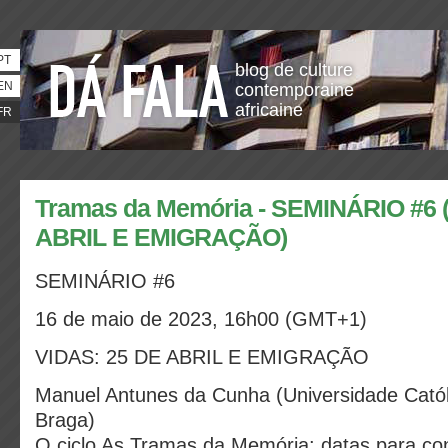
PT
blog de culture
EN
contemporaine
africaine
FR
Tramas da Memória - SEMINÁRIO #6 
ABRIL E EMIGRAÇÃO)
SEMINÁRIO #6
16 de maio de 2023, 16h00 (GMT+1)
VIDAS: 25 DE ABRIL E EMIGRAÇÃO
Manuel Antunes da Cunha (Universidade Catól
Braga)
O ciclo As Tramas da Memória: datas para co