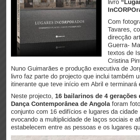
livro
“Luga
InCORPOr
Com fotogra
Tavares, c
direcção ar
Guerra- Ma
textos de I
Cristina Pin
Nuno Guimarães e produção executiva de Jorg
livro faz parte do projecto que inclui também
itinerante que teve início em Abril e termina
Neste projecto,
16 bailarinos de 4 geraçõe
Dança Contemporânea de Angola
foram fot
conjunto com 16 edifícios e lugares da cidade
evocando a multiplicidade de laços sociais e a
estabelecem entre as pessoas
e os lugares q