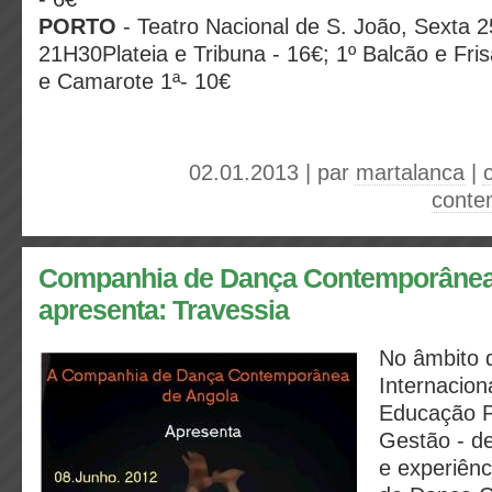
PORTO
- Teatro Nacional de S. João, Sexta 
21H30Plateia e Tribuna - 16€; 1º Balcão e Fris
e Camarote 1ª- 10€
02.01.2013 | par
martalanca
|
conte
Companhia de Dança Contemporânea
apresenta: Travessia
No âmbito 
Internacion
Educação P
Gestão - de
e experiên