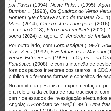
por Favor!
(1994);
Neste País…
(1995),
Agora
Bumbar…
(1998),
Os Quadros do Verso Vetu
Homem que chorava sumo de tomates
(2011)
Maior
(2014),
Ceci n’est pas une porte
(2016)
em cena
(2018),
Isto é uma mulher?
(2022),
O
sopra
(2024) e, agora,
O Vendedor de Inutili
Por outro lado, com
Corpusnágua
(1992);
Sol
& os Vivos
(1992),
5 Estátuas para Masongi
(
versus Extroversão
(1995) ou
Ogros… da Ora
Fantástico
(2008), e com a intenção de deslo
fora dos palcos interiores dos teatros, a CDC 
público a diferentes formas e conceitos de es
No âmbito da pesquisa e experimentação, prop
e a releitura da cultura de raiz tradicional com
partir de estudos de investigação efectuados 
Angola;
A Propósito de Lweji
(1991),
Uma fras
outras (frases)
(1997),
Peças para uma sombra