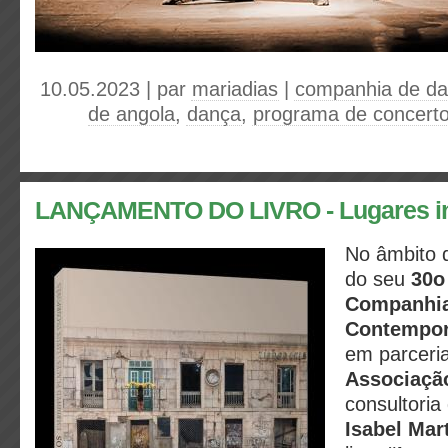
10.05.2023 | par
mariadias
|
companhia de d
de angola
,
dança
,
programa de concert
LANÇAMENTO DO LIVRO - Lugares 
No âmbito
do seu
30o
Companhia
Contempor
em parceri
Associaçã
consultoria
Isabel Mar