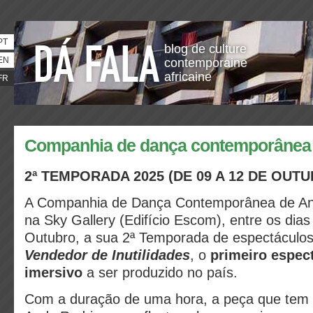
PT
blog de culture
EN
contemporaine
africaine
FR
Companhia de dança contemporânea
2
ª
TEMPORADA 2025 (
DE
09 A 12
DE
O
UTU
A Companhia de Dança Contemporânea de An
na Sky Gallery (Edifício Escom), entre os dias
Outubro, a sua 2ª Temporada de espectáculo
Vendedor de Inutilidades
, o
primeiro espec
imersivo
a ser produzido no país.
Com a duração de uma hora, a peça que tem 