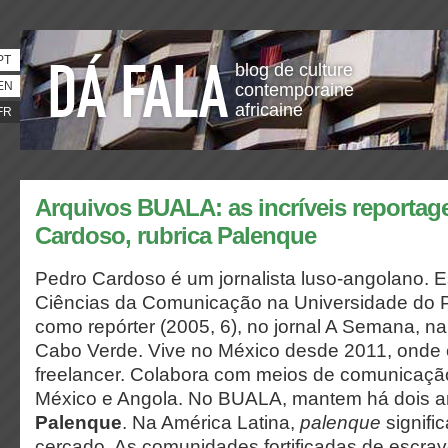
PT
blog de culture
EN
contemporaine
africaine
FR
Arquivos BUALA: as incríveis reportag
Cardoso, rubrica Palenque
Pedro Cardoso é um jornalista luso-angolano. 
Ciências da Comunicação na Universidade do P
como repórter (2005, 6), no jornal A Semana, na
Cabo Verde. Vive no México desde 2011, onde é
freelancer. Colabora com meios de comunicação
México e Angola. No BUALA, mantem há dois a
Palenque
. Na América Latina,
palenque
signific
cercado. As comunidades fortificadas de escra