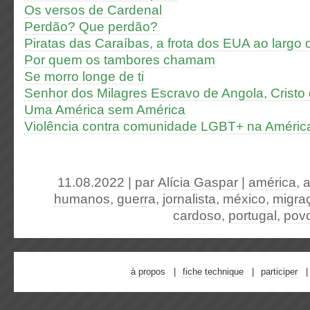
Os versos de Cardenal
Perdão? Que perdão?
Piratas das Caraíbas, a frota dos EUA ao largo
Por quem os tambores chamam
Se morro longe de ti
Senhor dos Milagres Escravo de Angola, Crist
Uma América sem América
Violência contra comunidade LGBT+ na América
11.08.2022 | par
Alícia Gaspar
|
américa
,
a
humanos
,
guerra
,
jornalista
,
méxico
,
migra
cardoso
,
portugal
,
pov
à propos
fiche technique
participer