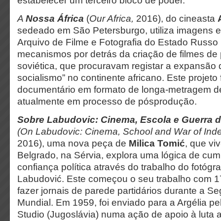
estabelecer um terceiro bloco de poder.
A
Nossa África
(
Our Africa,
2016), do cineasta
sedeado em São Petersburgo, utiliza imagens
Arquivo de Filme e Fotografia do Estado Russo
mecanismos por detrás da criação de filmes d
soviética, que procuravam registar a expansão d
socialismo” no continente africano. Este projeto
documentário em formato de longa-metragem d
atualmente em processo de pósprodução.
Sobre Labudovic: Cinema, Escola e Guerra 
(On Labudovic: Cinema, School and War of In
2016), uma nova peça de
Milica Tomić
, que vi
Belgrado, na Sérvia, explora uma lógica de cum
confiança política através do trabalho do fotógr
Labudović. Este começou o seu trabalho com 1
fazer jornais de parede partidários durante a 
Mundial. Em 1959, foi enviado para a Argélia pe
Studio (Jugoslávia) numa ação de apoio à luta a