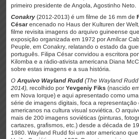
primeiro presidente de Angola, Agostinho Neto.
Conakry
(2012-2013) é um filme de 16 mm de
César
encenado no Haus der Kulturen der Welt,
filme revisita imagens do arquivo guineense 
exposição organizada em 1972 por Amílcar Cabr
Peuple, em Conakry, relatando o estado da guer
português. Filipa César convidou a escritora p
Kilomba e a rádio-ativista americana Diana McCa
sobre estas imagens e a sua história.
O
Arquivo Wayland Rudd
(The Wayland Rudd 
2014),
recolhido por
Yevgeniy Fiks
(nascido em
em Nova Iorque) e aqui apresentado como uma
série de imagens digitais, foca a representação 
americanos na cultura visual soviética. O arquiv
mais de 200 imagens soviéticas (pinturas, fotog
cartazes, grafismos, etc.) desde a década de 1
1980. Wayland Rudd foi um ator americano que