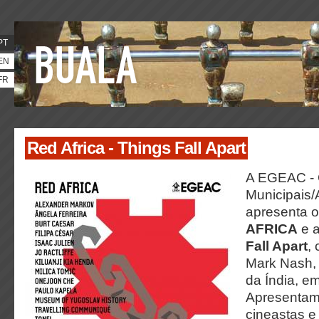
PT
EN
FR
Red Africa - Things Fall Apart
A EGEAC - 
Municipai
apresenta 
AFRICA
e 
Fall Apart
,
Mark Nash, 
da Índia, e
Apresentam-
cineastas e