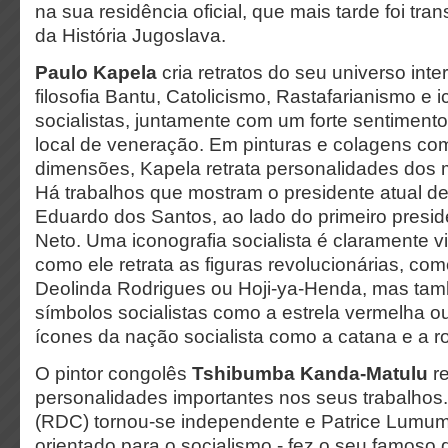
na sua residência oficial, que mais tarde foi t
da História Jugoslava.
Paulo Kapela
cria retratos do seu universo int
filosofia Bantu, Catolicismo, Rastafarianismo e 
socialistas, juntamente com um forte sentiment
local de veneração. Em pinturas e colagens co
dimensões, Kapela retrata personalidades dos m
Há trabalhos que mostram o presidente atual d
Eduardo dos Santos, ao lado do primeiro presid
Neto. Uma iconografia socialista é claramente v
como ele retrata as figuras revolucionárias, co
Deolinda Rodrigues ou Hoji-ya-Henda, mas ta
símbolos socialistas como a estrela vermelha 
ícones da nação socialista como a catana e a 
O pintor congolês
Tshibumba Kanda-Matulu
re
personalidades importantes nos seus trabalho
(RDC) tornou-se independente e Patrice Lumumb
orientado para o socialismo - fez o seu famoso 