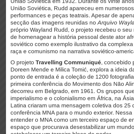
União Soviética em 1932. Durante os vinte anos
União Soviética, Rudd apareceu em numerosos 
performances e peças teatrais. Apesar de ap
secção das imagens reunidas no
Arquivo Wayl
próprio Wayland Rudd, o projeto recebeu o se
de homenagear a história pessoal deste ator a
soviético como exemplo ilustrativo da complexa
raça e comunismo na narrativa soviético-ameri
O projeto
Travelling Communiqué
, concebido 
Doreen Mende e Milica Tomić, explora a ideia da
ponto de entrada é a coleção de 1200 fotografia
primeira conferência do Movimento dos Não Al
decorreu em Belgrado, em 1961. Os grupos qu
imperialismo e o colonialismo em África, na Ási
Latina criaram uma mensagem coletiva dos 25 
conferência MNA para o mundo exterior. Nessa a
entender o MNA como um terceiro espaço de 
espaço que procurava desestabilizar um mundo