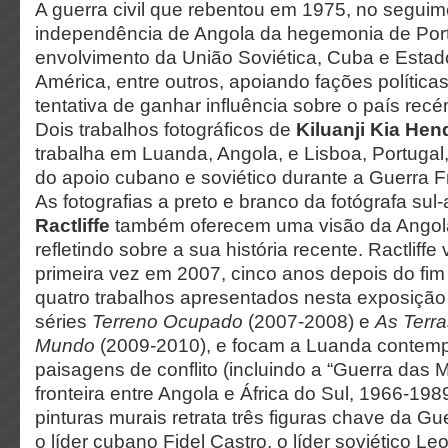
A guerra civil que rebentou em 1975, no segui
independência de Angola da hegemonia de Portu
envolvimento da União Soviética, Cuba e Esta
América, entre outros, apoiando fações política
tentativa de ganhar influência sobre o país re
Dois trabalhos fotográficos de
Kiluanji Kia Hen
trabalha em Luanda, Angola, e Lisboa, Portugal,
do apoio cubano e soviético durante a Guerra F
As fotografias a preto e branco da fotógrafa sul
Ractliffe
também oferecem uma visão da Angol
refletindo sobre a sua história recente. Ractliffe
primeira vez em 2007, cinco anos depois do fim 
quatro trabalhos apresentados nesta exposiçã
séries
Terreno Ocupado
(2007-2008) e
As Terra
Mundo
(2009-2010), e focam a Luanda contem
paisagens de conflito (incluindo a “Guerra das
M
fronteira entre Angola e África do Sul, 1966-1989
pinturas murais retrata três figuras chave da Gu
o líder cubano Fidel Castro, o líder soviético L