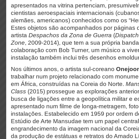
apresentados na vitrina pertenciam, presumivel
cientistas aeroespaciais internacionais (cubanos
alemães, americanos) conhecidos como os “Her
Estes objetos são acompanhados por páginas do
artista
Despachos da Zona de Guerra
(
Dispatch
Zone
, 2009-2014), que tem a sua própria band
colaboração com Bob Turner, um músico a vive
instalação também inclui três desenhos emoldu
Nos últimos anos, o artista sul-coreano
Onejoo
trabalhar num projeto relacionado com monumen
em África, construídas na Coreia do Norte.
Mans
Class
(2015) prossegue as explorações anterior
busca de ligações entre a geopolítica militar e 
apresentado num filme de longa-metragem, foto
instalações. Estabelecido em 1959 por ordem de
Estúdio de Arte Mansudae tem um papel central
engrandecimento da imagem nacional da Coreia
da produção de estátuas e retratos do Amado Lí