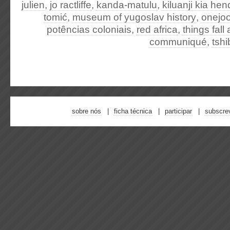
julien
,
jo ractliffe
,
kanda-matulu
,
kiluanji kia he
tomić
,
museum of yugoslav history
,
onejo
potências coloniais
,
red africa
,
things fall 
communiqué
,
tsh
sobre nós
ficha técnica
participar
subscre