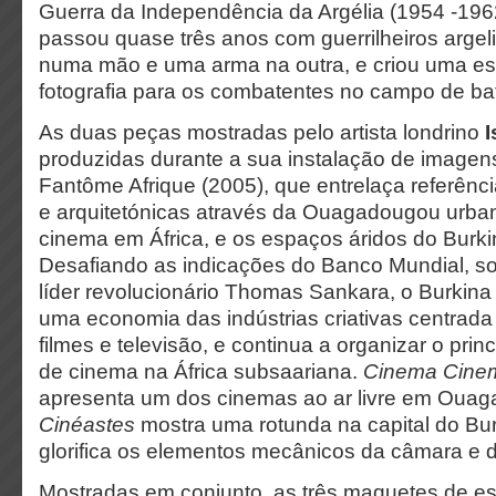
Guerra da Independência da Argélia (1954 -196
passou quase três anos com guerrilheiros arge
numa mão e uma arma na outra, e criou uma esc
fotografia para os combatentes no campo de ba
As duas peças mostradas pelo artista londrino
I
produzidas durante a sua instalação de image
Fantôme Afrique (2005), que entrelaça referênc
e arquitetónicas através da Ouagadougou urban
cinema em África, e os espaços áridos do Burki
Desafiando as indicações do Banco Mundial, so
líder revolucionário Thomas Sankara, o Burkin
uma economia das indústrias criativas centrad
filmes e televisão, e continua a organizar o princi
de cinema na África subsaariana.
Cinema Cine
apresenta um dos cinemas ao ar livre em Oua
Cinéastes
mostra uma rotunda na capital do Bu
glorifica os elementos mecânicos da câmara e do
Mostradas em conjunto, as três maquetes de esc