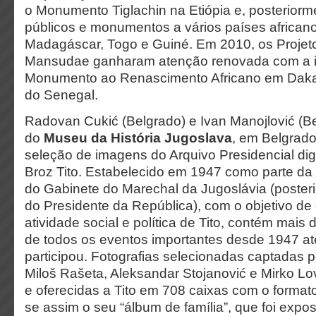
o Monumento Tiglachin na Etiópia e, posteriorme
públicos e monumentos a vários países africano
Madagáscar, Togo e Guiné. Em 2010, os Projeto
Mansudae ganharam atenção renovada com a 
Monumento ao Renascimento Africano em Dakar
do Senegal.
Radovan Cukić (Belgrado) e Ivan Manojlović (B
do
Museu da História Jugoslava
, em Belgrad
seleção de imagens do Arquivo Presidencial digi
Broz Tito. Estabelecido em 1947 como parte da
do Gabinete do Marechal da Jugoslávia (poster
do Presidente da República), com o objetivo d
atividade social e política de Tito, contém mais
de todos os eventos importantes desde 1947 at
participou. Fotografias selecionadas captadas p
Miloš Rašeta, Aleksandar Stojanović e Mirko Lo
e oferecidas a Tito em 708 caixas com o formato
se assim o seu “álbum de família”, que foi expo