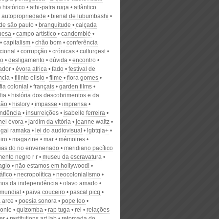
 histórico
athi-patra ruga
atlântico
autopropriedade
bienal de lubumbashi
 de são paulo
branquitude
calçada
uesa
campo artístico
candomblé
capitalism
chão bom
conferência
cional
corrupção
crónicas
culturgest
do
desligamento
dúvida
encontro
ador
évora africa
fado
festival de
ncia
filinto elísio
filme
flora gomes
fia colonial
français
garden films
fia
história dos descobrimentos e da
são
history
impasse
imprensa
ndência
insurreições
isabelle ferreira
hel évora
jardim da vitória
jeanne waltz
 gai ramaka
lei do audiovisual
lgbtqia+
eiro
magazine
mar
mémoires
as do rio envenenado
meridiano pacífico
ento negro r r
museu da escravatura
aglo
não estamos em hollywood!
áfico
necropolítica
neocolonialismo
ilhos da independência
olavo amado
mundial
paiva couceiro
pascal picq
a arce
poesia sonora
pope leo
lonie
quizomba
rap tuga
rei
relações
er
restitutions art lab
retomada do