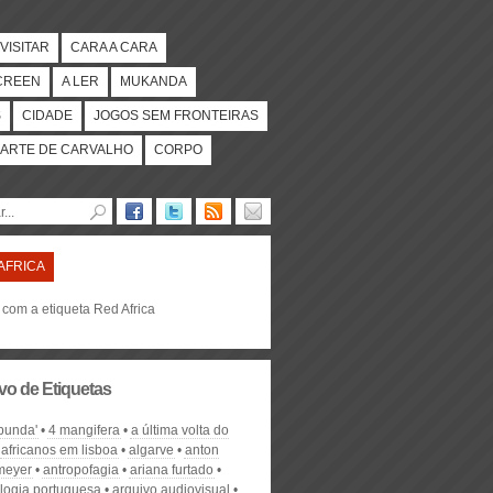
VISITAR
CARA A CARA
CREEN
A LER
MUKANDA
S
CIDADE
JOGOS SEM FRONTEIRAS
ARTE DE CARVALHO
CORPO
AFRICA
 com a etiqueta Red Africa
vo de Etiquetas
-bunda'
4 mangifera
a última volta do
africanos em lisboa
algarve
anton
meyer
antropofagia
ariana furtado
logia portuguesa
arquivo audiovisual