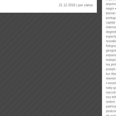
arquivo
21.12.2016 | por
vários
negro
bienal
portug
capital
interna
degre
espect
resistê
fotogra
geogra
expan
indepe
iva pin
joseph
luz rib
memóri
movim
naky g
narcotr
nos tr
ordem 
patríci
postco
de pod