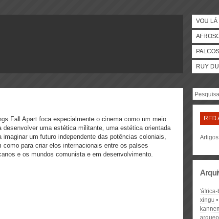
VOU LÁ 
AFROS
PALCO
RUY DU
RED 
ngs Fall Apart foca especialmente o cinema como um meio
a desenvolver uma estética militante, uma estética orientada
a imaginar um futuro independente das potências coloniais,
Artigos
 como para criar elos internacionais entre os países
icanos e os mundos comunista e em desenvolvimento.
Arqui
'áfrica
xingu
kanne
arqueo