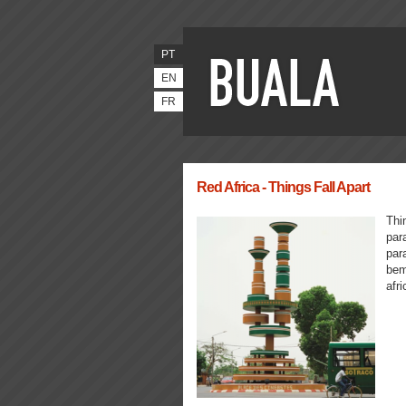
PT
EN
FR
Red Africa - Things Fall Apart
Thi
par
par
bem
afr