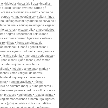
smo
biologia
boca fala tropa
brazilian
buluku
carlos tavares
carmo gê
casas
catorzinhas
centro
centro de
corpos
crime económico
cultura hindu
nho
diálogos com ruy duarte de carvalho
dade cultural
educação indígena
egeac
ério sanches
elsa peralta
emparedados
tores negros
espectador
etnicidade
ica
expressionismo figurativo
festival
astro
filhas
frente sandinista de
ção nacional
funaná
gentrification
i-kaiowá
guerro colonial
haile gerima
história colonial
imprensa portuguesa
jihan el tahri
joão rosas
josé ramos
ão
judeus
juliana curi
lei da
alidade
lietratura angolana
marfox
vlachou
mas
miguel de barros
ho de albuquerque
movements
entos
naming practices
núcleo
cista de coimbra (nac) ]
nuno prazeres
á dos meus passos
pedro castillo
poética
is
processo
quilombos
rafaela jacinto
ing memories lisboa e hamburgo lugares
ória (pós)coloniais
riots
rita natálio
rwanda
s. tomé
s.tomé e príncipe