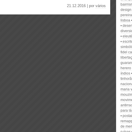
bairri
21.12.2016 | por
vários
design
pereira
lisboa
dese
diversi
eleut
escri
simból
fidel c
liberta
guaran
herero
índios
tinhor
nacion
maria 
mouzin
movim
antirra
para l
posta
remapp
de mem
ruínas