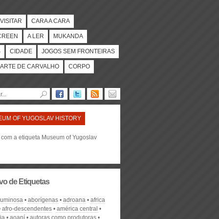
VISITAR
CARA A CARA
CREEN
A LER
MUKANDA
S
CIDADE
JOGOS SEM FRONTEIRAS
ARTE DE CARVALHO
CORPO
UM OF YUGOSLAV HISTORY
s com a etiqueta Museum of Yugoslav
vo de Etiquetas
 luminosa
aborígenas
adroana
africa
afro-descendentes
américa central
ia
aoaní
autoras como produtoras