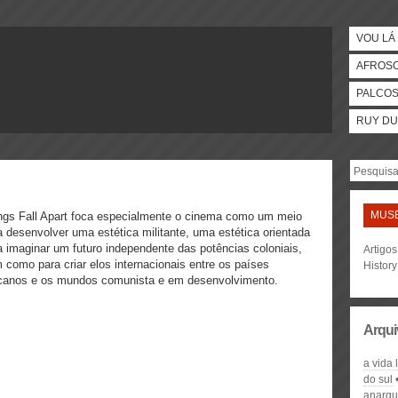
VOU LÁ 
AFROS
PALCO
RUY DU
MUSE
ngs Fall Apart foca especialmente o cinema como um meio
a desenvolver uma estética militante, uma estética orientada
a imaginar um futuro independente das potências coloniais,
Artigo
 como para criar elos internacionais entre os países
History
icanos e os mundos comunista e em desenvolvimento.
Arqui
a vida
do sul
anarqu