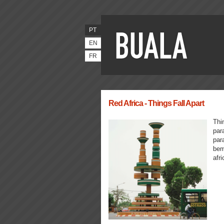
PT
EN
FR
Red Africa - Things Fall Apart
Thi
par
par
bem
afr