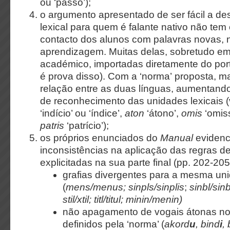
ou ‘passo’);
o argumento apresentado de ser fácil a de
lexical para quem é falante nativo não tem
contacto dos alunos com palavras novas, 
aprendizagem. Muitas delas, sobretudo em
académico, importadas diretamente do po
é prova disso). Com a ‘norma’
proposta, m
relação entre as duas línguas, aumentando
de reconhecimento das unidades lexicais 
‘indício’ ou ‘índice’,
aton
‘átono’,
omis
‘omis
patris
‘patrício’);
os próprios enunciados do
Manual
eviden
inconsistências na aplicação das regras de
explicitadas na sua parte final (pp. 202-20
grafias divergentes para a mesma uni
(
mens/menus; sinpls/sinplis
;
sinbl/sinb
stil/xtil; titl/titul; minin/menin)
não apagamento de vogais átonas no
definidos pela ‘norma’ (
akord
u
, bind
i
,