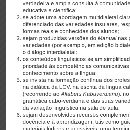
verdadeira e ampla consulta à comunidade 
educativa e científica;
se adote uma abordagem multidialetal clar
diferenciado das variedades insulares, res
formas reais e conhecidas dos alunos;
sejam produzidas versões do
Manual
nas p
variedades (por exemplo, em edição bidial
o diálogo interdialetal;
os conteúdos linguísticos sejam simplifica
prioridade às competências comunicativas 
conhecimento sobre a língua;
se invista na formação contínua dos profe
na didática da LCV, na escrita da língua c
(recorrendo ao
Alfabetu Kabuverdianu
), n
gramática cabo-verdiana e das suas varie
da variação linguística na sala de aula;
sejam desenvolvidos recursos complement
docência e à aprendizagem, tais como guia
materiais lúdicos e acessíveis, uma termino