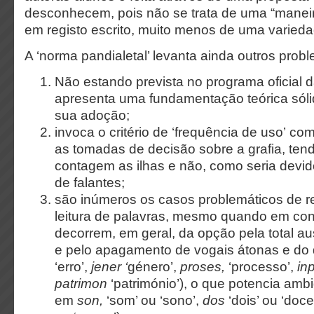
desconhecem, pois não se trata de uma “maneira
em registo escrito, muito menos de uma varied
A ‘norma pandialetal’ levanta ainda outros prob
Não estando prevista no programa oficial d
apresenta uma fundamentação teórica sóli
sua adoção;
invoca o critério de ‘frequência
de uso’
com
as tomadas de decisão sobre a grafia, te
contagem as ilhas e não, como seria devi
de falantes;
são inúmeros os casos problemáticos de 
leitura de palavras, mesmo quando em con
decorrem, em geral, da opção pela total a
e pelo apagamento de vogais átonas e do d
‘erro’,
jener ‘
género’,
proses,
‘processo’,
in
patrimon
‘património’), o que potencia am
em
son,
‘som’ ou ‘sono’,
dos
‘dois’ ou ‘doce