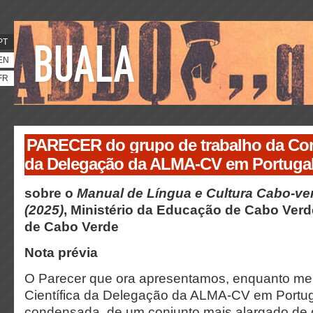
PT
EN
FR
PARECER do grupo de trabalho da Com
da Delegação da ALMA-CV em Portuga
sobre o
Manual de Língua e Cultura Cabo-ver
(2025)
, Ministério da Educação de Cabo Verd
de Cabo Verde
Nota prévia
O Parecer que ora apresentamos, enquanto m
Científica da Delegação da ALMA-CV em Portugal
condensada, de um conjunto mais alargado de