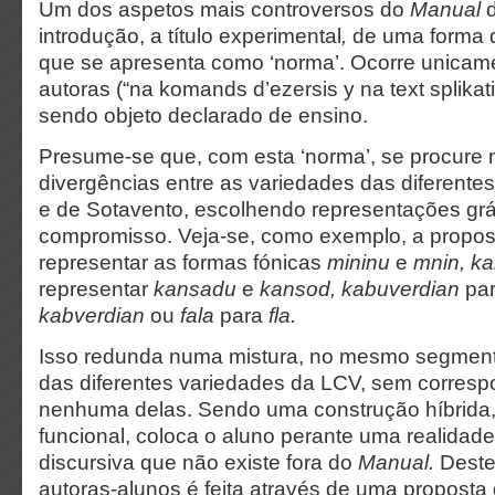
Um dos aspetos mais controversos do
Manual
d
introdução, a título experimental
,
de uma forma
que se apresenta como ‘norma’. Ocorre unicam
autoras (“na komands d’ezersis y na text splikati
sendo objeto declarado de ensino.
Presume-se que, com esta ‘norma’, se procure n
divergências entre as variedades das diferentes
e de Sotavento, escolhendo representações grá
compromisso. Veja-se, como exemplo, a propo
representar as formas fónicas
mininu
e
mnin, k
representar
kansadu
e
kansod, kabuverdian
pa
kabverdian
ou
fala
para
fla.
Isso redunda numa mistura, no mesmo segmento
das diferentes variedades da LCV, sem corresp
nenhuma delas. Sendo uma construção híbrida, a
funcional, coloca o aluno perante uma realidade 
discursiva que não existe fora do
Manual.
Deste
autoras-alunos é feita através de uma proposta 