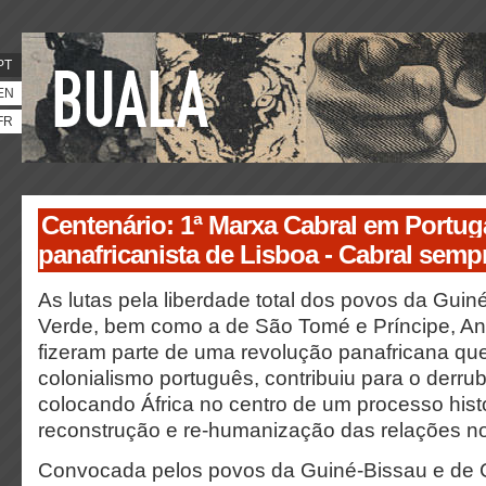
PT
EN
FR
Centenário: 1ª Marxa Cabral em Portug
panafricanista de Lisboa - Cabral semp
As lutas pela liberdade total dos povos da Gui
Verde, bem como a de São Tomé e Príncipe, A
fizeram parte de uma revolução panafricana que
colonialismo português, contribuiu para o derru
colocando África no centro de um processo histó
reconstrução e re-humanização das relações n
Convocada pelos povos da Guiné-Bissau e de 