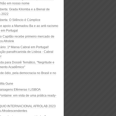
 Não em nosso nome
Aberta: Grada Kilomba e a Bienal de
a 2022
berta: O Silêncio é Cúmplice
de apoio a Mamadou Ba e ao anti-racismo
o em Portugal
o Capitão recebe primeiro mercado de
s Afrolink
ário: 1ª Marxa Cabral em Portugal!
ção panafricanista de Lisboa - Cabral
!
a para Dossiê Temático, "Negritude e
ento Acadêmico"
de ódio, pela democracia no Brasil e no
 Wa Gune
Paisagens Efémeras I LISBOA
Fontaine: em vista de uma prática ready-
QUIO INTERNACIONAL AFROLAB 2023
as Afrodescendentes