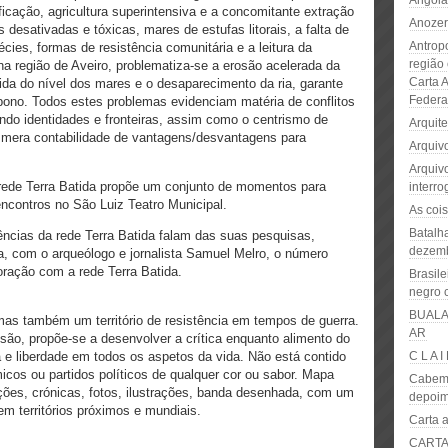
Angola
ificação, agricultura superintensiva e a concomitante extração
Anozer
desativadas e tóxicas, mares de estufas litorais, a falta de
Antrop
ies, formas de resistência comunitária e a leitura da
região 
 região de Aveiro, problematiza-se a erosão acelerada da
Carta 
ubida do nível dos mares e o desaparecimento da ria, garante
Federat
bono. Todos estes problemas evidenciam matéria de conflitos
tando identidades e fronteiras, assim como o centrismo de
Arquite
a mera contabilidade de vantagens/desvantagens para
Arquiv
Arquivo
 rede Terra Batida propõe um conjunto de momentos para
interro
encontros no São Luiz Teatro Municipal.
As coi
Batalh
dências da rede Terra Batida falam das suas pesquisas,
dezem
, com o arqueólogo e jornalista Samuel Melro, o número
oração com a rede Terra Batida.
Brasile
negro 
BUALA 
s também um território de resistência em tempos de guerra.
AR
são, propõe-se a desenvolver a crítica enquanto alimento do
e liberdade em todos os aspetos da vida. Não está contido
C L A I
icos ou partidos políticos de qualquer cor ou sabor. Mapa
Cabemo
ações, crónicas, fotos, ilustrações, banda desenhada, com um
depoim
m territórios próximos e mundiais.
Carta 
CARTA 