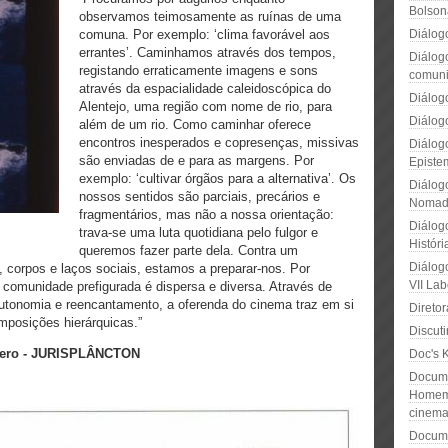
Bolson
observamos teimosamente as ruínas de uma
comuna. Por exemplo: ‘clima favorável aos
Diálog
errantes’. Caminhamos através dos tempos,
Diálog
registando erraticamente imagens e sons
comun
através da espacialidade caleidoscópica do
Diálog
Alentejo, uma região com nome de rio, para
Diálogo
além de um rio. Como caminhar oferece
encontros inesperados e copresenças, missivas
Diálog
são enviadas de e para as margens. Por
Episte
exemplo: ‘cultivar órgãos para a alternativa’. Os
Diálog
nossos sentidos são parciais, precários e
Nomadi
fragmentários, mas não a nossa orientação:
Diálog
trava-se uma luta quotidiana pelo fulgor e
Histór
queremos fazer parte dela. Contra um
Diálog
, corpos e laços sociais, estamos a preparar-nos. Por
VII Lab
a comunidade prefigurada é dispersa e diversa. Através de
autonomia e reencantamento, a oferenda do cinema traz em si
Direto
imposições hierárquicas.”
Discut
ntero - JURISPLÂNCTON
Doc's 
Docume
Homem 
cinema
Docume