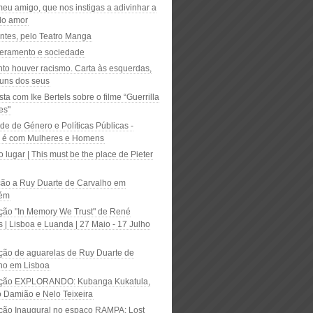
meu amigo, que nos instigas a adivinhar a
do amor
ntes, pelo Teatro Manga
eramento e sociedade
to houver racismo. Carta às esquerdas,
guns dos seus
sta com Ike Bertels sobre o filme “Guerrilla
es"
de de Género e Políticas Públicas -
 é com Mulheres e Homens
o lugar | This must be the place de Pieter
ão a Ruy Duarte de Carvalho em
rém
ção "In Memory We Trust" de René
 | Lisboa e Luanda | 27 Maio - 17 Julho
ção de aguarelas de Ruy Duarte de
ho em Lisboa
ição EXPLORANDO: Kubanga Kukatula,
o Damião e Nelo Teixeira
ção Inaugural no espaço RAMPA: Lost