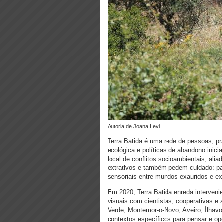
Autoria de Joana Levi
Terra Batida é uma rede de pessoas, pr
ecológica e políticas de abandono inici
local de conflitos socioambientais, al
extrativos e também pedem cuidado: para
sensoriais entre mundos exauridos e e
Em 2020, Terra Batida enreda interveni
visuais com cientistas, cooperativas e 
Verde, Montemor-o-Novo, Aveiro, Ílha
contextos específicos para pensar e ope