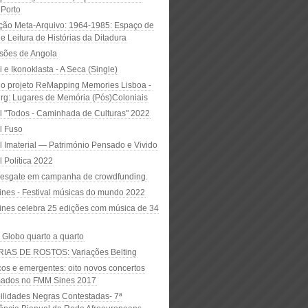
 Porto
ção Meta-Arquivo: 1964-1985: Espaço de
e Leitura de Histórias da Ditadura
sões de Angola
 e Ikonoklasta - A Seca (Single)
do projeto ReMapping Memories Lisboa -
g: Lugares de Memória (Pós)Coloniais
al "Todos - Caminhada de Culturas" 2022
l Fuso
al Imaterial — Património Pensado e Vivido
l Política 2022
esgate em campanha de crowdfunding.
nes - Festival músicas do mundo 2022
nes celebra 25 edições com música de 34
 Globo quarto a quarto
IAS DE ROSTOS: Variações Belting
cos e emergentes: oito novos concertos
mados no FMM Sines 2017
bilidades Negras Contestadas- 7ª