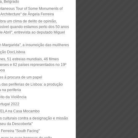
na, Belgrado
ntaneous Tour of Some Monuments of
 Architecture" de Ângela Ferreira
bra um clima de delito de opinião,
ssível quando estamos perto dos 50 anos
e Abril", entrevista ao deputado Miguel
m Margarida", a insurreição das mullheres
ição DocLisboa
mes, 51 estreias mundiais, 46 filmes
ueses e 62 países representados no 19º
boa
res à procura de um papel
a das periferias de Lisboa: a produção
a na periferia
ito da Violência
ortugal 2022
ELA na Casa Mocambo
s culturais contra a designação e missão
seu da Descoberta"
 Ferreira "South Facing"