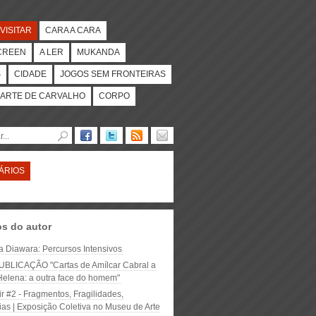
VISITAR
CARA A CARA
CREEN
A LER
MUKANDA
S
CIDADE
JOGOS SEM FRONTEIRAS
ARTE DE CARVALHO
CORPO
ÁRIOS
os do autor
a Diawara: Percursos Intensivos
BLICAÇÃO "Cartas de Amílcar Cabral a
Helena: a outra face do homem"
ir #2 - Fragmentos, Fragilidades,
as | Exposição Coletiva no Museu de Arte