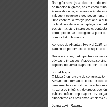
Na região alentejana, discute-se desert
de trabalho migrante, assim como minas 
água e de gente, a conservação de espéc
paisagem segundo o seu povoamento; na
linha costeira, o tráfego portuário, a s
da biodiversidade e da captação de car
sociais, raciais e interespécie, contes
certos problemas ecológicos a partir d
comunidades humanas.
Ao longo do Alkantara Festival 2020, a
partilha de performances, pesquisas e 
Neste encontro, participantes das resi
dúvidas e impasses, Apresenta-se ainda
especial do Jornal Mapa feito em colab
Jornal Mapa
O Mapa é um projeto de comunicação ma
Através da informação, debate e discus
pensamento e de práticas de autonomia 
na zona de influência de grupos económ
publica notícias, reportagens, investig
olhar atento aos problemas ambientais e
Joana Levi - Rasante