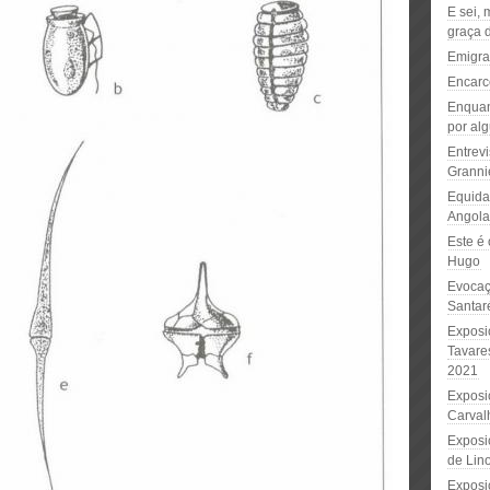
E sei, 
graça 
Emigra
Encarc
Enquan
por al
Entrevi
Granni
Equida
Angola
Este é 
Hugo
Evocaç
Santa
Exposi
Tavares
2021
Exposi
Carval
Expos
de Lin
Exposi