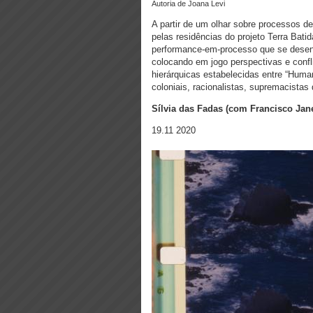
Autoria de Joana Levi
A partir de um olhar sobre processos d
pelas residências do projeto Terra Bat
performance-em-processo que se desen
colocando em jogo perspectivas e confli
hierárquicas estabelecidas entre “Huma
coloniais, racionalistas, supremacistas
Sílvia das Fadas (com Francisco Jane
19.11 2020