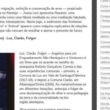
Como d
Como e
e migração, extinção e conservação de aves — propiciado
verdad
ida no Alentejo — Joana Levi apresenta
Rasante
, uma
Compan
rola como uma fábula meditada ou uma meditação fabulada,
| Temp
tos interespécies. Neste jogo, o sedimento das fronteiras
no” e “Animal” aparece como máquina replicadora de relações
Comuni
 que não cessam de entulhar e aterrar o presente do futuro.
Concep
afetiva 
s) - Luz, Clarão, Fulgor
Concer
convid
Confer
Luz, Clarão, Fulgor — Augúrios para um
Enquadramento Não Hierárquico e Venturoso
é
Contra
um filme que se acende no rastilho do
silênci
anarquista António Gonçalves Correia e das
Convers
suas experiências comunais – primeiro, a
Conver
Comuna da Luz em Vale de Santiago/Odemira
"Pele e
(1917-18), e depois a Comuna Clarão, em
Graça 
Albarraque/Sintra (1926). Ao metamorfosear-se
Corpos
em diferentes iterações, antecipa o fulgor de
uma desierarquização do olhar e uma pedagogia
De Pal
da terra e da convivialidade na bio-
CDC A
região alentejana.
Dia da
em Por
“
Procuramos por augúrios enquanto