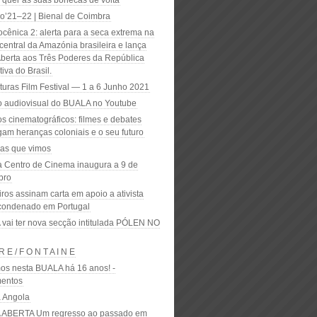
 quer as suas bonecas de volta
o’21–22 | Bienal de Coimbra
ocênica 2: alerta para a seca extrema na
central da Amazónia brasileira e lança
Aberta aos Três Poderes da República
iva do Brasil.
turas Film Festival — 1 a 6 Junho 2021
o audiovisual do BUALA no Youtube
s cinematográficos: filmes e debates
gam heranças coloniais e o seu futuro
sas que vimos
a Centro de Cinema inaugura a 9 de
bro
iros assinam carta em apoio a ativista
condenado em Portugal
vai ter nova secção intitulada PÓLEN NO
 R E / F O N T A I N E
s nesta BUALA há 16 anos! -
entos
a Angola
ABERTA Um regresso ao passado em