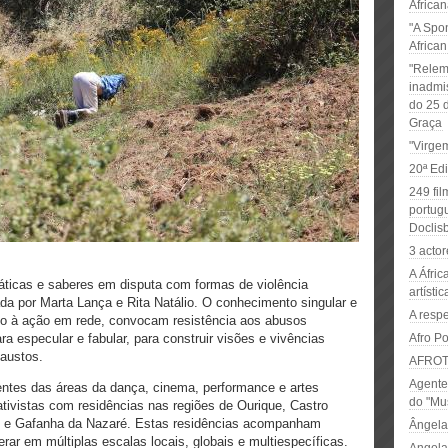
Africa
"A Spo
African
"Relem
inadmi
do 25 d
Graça
"Virge
20ª Ed
249 fil
portug
Doclis
3 acto
A Áfric
áticas e saberes em disputa com formas de violência
artístic
ada por Marta Lança e Rita Natálio. O conhecimento singular e
A respe
iado à ação em rede, convocam resistência aos abusos
 especular e fabular, para construir visões e vivências
Afro P
xaustos.
AFROT
Agente
entes das áreas da dança, cinema, performance e artes
do "Mu
ativistas com residências nas regiões de Ourique, Castro
vo e Gafanha da Nazaré. Estas residências acompanham
Ângela
rar em múltiplas escalas locais, globais e multiespecíficas.