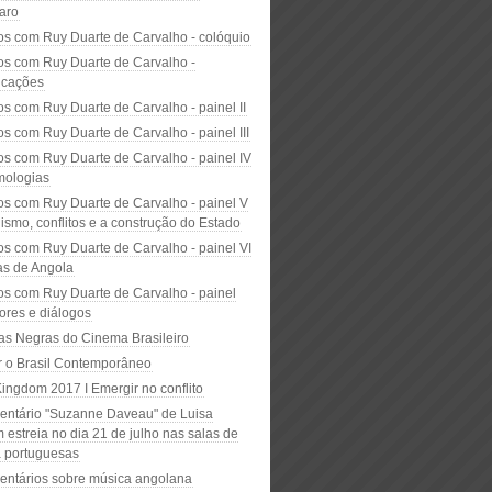
aro
os com Ruy Duarte de Carvalho - colóquio
os com Ruy Duarte de Carvalho -
icações
os com Ruy Duarte de Carvalho - painel II
s com Ruy Duarte de Carvalho - painel III
os com Ruy Duarte de Carvalho - painel IV
mologias
os com Ruy Duarte de Carvalho - painel V
smo, conflitos e a construção do Estado
os com Ruy Duarte de Carvalho - painel VI
ias de Angola
os com Ruy Duarte de Carvalho - painel
ores e diálogos
ras Negras do Cinema Brasileiro
ir o Brasil Contemporâneo
Kingdom 2017 I Emergir no conflito
ntário "Suzanne Daveau" de Luisa
estreia no dia 21 de julho nas salas de
 portuguesas
ntários sobre música angolana