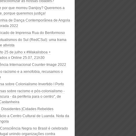
escolonizar as nossas cidades?
 por que morreu Danijoy? Queremos a
e, porque queremos justiça!
hia de Dança Contemporânea de Angola
orada 2022
cado de Imprensa Rua do Benformoso
tualismos do Sul (RedCSul): uma trama
e ativista
to 25 de julho x #Makalisboa +
ados x Online 25.07, 21h30
ência Internacional Counter-Image 2022
 o racismo e a xenofobia, recusamos o
o
a sobre Colonialismo Invertido I Porto
sas sobre racismo e pós-colonialismo -
scura - da periferia para o centro", de
Castanheira
 Dissidentes |Cidades Rebeldes
ácio a Centro Cultural de Luanda. Nota da
ngola
 Consciência Negra no Brasil é celebrado
tugal unindo organizações contra