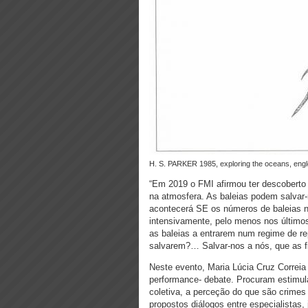
H. S. PARKER 1985, exploring the oceans, engl
“Em 2019 o FMI afirmou ter descoberto 
na atmosfera. As baleias podem salvar
acontecerá SE os números de baleias 
intensivamente, pelo menos nos últi
as baleias a entrarem num regime de re
salvarem?… Salvar-nos a nós, que as
Neste evento, Maria Lúcia Cruz Correi
performance- debate. Procuram estimula
coletiva, a perceção do que são crimes
propostos diálogos entre especialistas, j