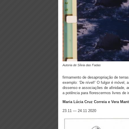
Autoria de Sílvia das Fadas
firmamento de desapropriação de terras
exemplo: ‘De nível!’ O fulgor é móvel, 
dissenso e associações de afinidade, 
a potência para florescermos livres de 
Maria Lúcia Cruz Correia e Vera Ma
23.11 — 24.11 2020