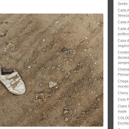
Gorée.
Carta 
Venez
Carta A
Carta 
polític
Casa d
negócio
Centen
declara
sempre
Chamad
Pensam
Chega 
mundo
Cheny
Ciclo 
Claire 
made
COLÓ
Escrit