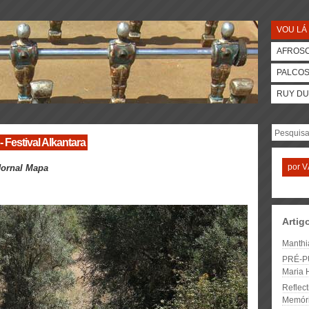
VOU LÁ 
AFROS
PALCO
RUY DU
- Festival Alkantara
por
V
Jornal Mapa
Artig
Manthi
PRÉ-PU
Maria 
Reflect
Memóri