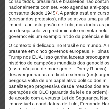
consultados, brasileiras e brasileiros não cost
nacionalmente com seu voto agendas anti-popu
7
constante desde 1945
. A partida está em curs
(apesar dos protestos), não se ativou uma pulsã
impedir a injusta prisão de Lula, mas todas as 
um desejo coletivo predominante em votar nele e
governo: eis um exemplo nítido da potência e lim
O contexto é delicado, no Brasil e no mundo. A 
presente em cinco governos europeus, Filipinas,
Trump nos EUA. Isso ganha facetas preocupant
histórico de campeões mundiais dos genocídios
(essa máquina de moer gente – Darcy Ribeiro),
desavergonhadas da direita extrema (res)surge
perigosa volta de um papel ativo político dos mi
banalização progressiva desde meados dos an
operações de GLO (garantia da lei e da ordem) 
de acordo com a vetusta Lei de Segurança Nac
impossível a candidatura de Lula, Fernando H