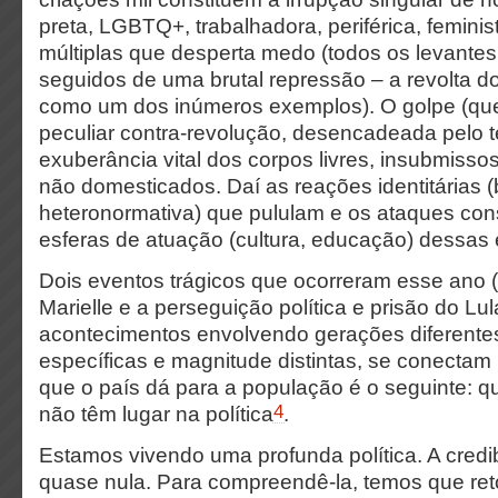
preta, LGBTQ+, trabalhadora, periférica, feminis
múltiplas que desperta medo (todos os levantes 
seguidos de uma brutal repressão – a revolta 
como um dos inúmeros exemplos). O golpe (q
peculiar contra-revolução, desencadeada pelo 
exuberância vital dos corpos livres, insubmisso
não domesticados. Daí as reações identitárias 
heteronormativa) que pululam e os ataques cons
esferas de atuação (cultura, educação) dessas
Dois eventos trágicos que ocorreram esse ano 
Marielle e a perseguição política e prisão do Lu
acontecimentos envolvendo gerações diferente
específicas e magnitude distintas, se conectam
que o país dá para a população é o seguinte: 
4
não têm lugar na política
.
Estamos vivendo uma profunda política. A credi
quase nula. Para compreendê-la, temos que re