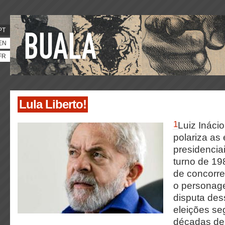
PT
EN
FR
Lula Liberto!
1
Luiz Inácio
polariza as 
presidencia
turno de 1
de concorre
o personage
disputa des
eleições se
décadas de