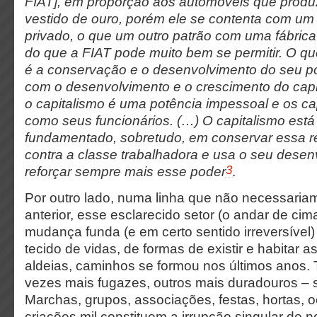
FIAT], em proporção aos automóveis que produz
vestido de ouro, porém ele se contenta com um
privado, o que um outro patrão com uma fábri
do que a FIAT pode muito bem se permitir. O que
é a conservação e o desenvolvimento do seu po
com o desenvolvimento e o crescimento do capit
o capitalismo é uma potência impessoal e os ca
como seus funcionários. (…) O capitalismo est
fundamentado, sobretudo, em conservar essa r
contra a classe trabalhadora e usa o seu dese
3
reforçar sempre mais esse poder
.
Por outro lado, numa linha que não necessariam
anterior, esse esclarecido setor (o andar de c
mudança funda (e em certo sentido irreversível
tecido de vidas, de formas de existir e habitar as
aldeias, caminhos se formou nos últimos anos. Ter
vezes mais fugazes, outros mais duradouros – 
Marchas, grupos, associações, festas, hortas,
criações mil constituem a irrupção singular de 