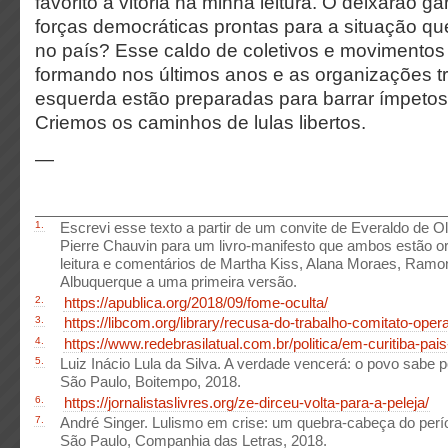
favorito à vitória na minha leitura. O deixarão 
forças democráticas prontas para a situação qu
no país? Esse caldo de coletivos e movimento
formando nos últimos anos e as organizações tr
esquerda estão preparadas para barrar ímpetos 
Criemos os caminhos de lulas libertos.
—
1.
Escrevi esse texto a partir de um convite de Everaldo de O
Pierre Chauvin para um livro-manifesto que ambos estão o
leitura e comentários de Martha Kiss, Alana Moraes, Ram
Albuquerque a uma primeira versão.
2.
https://apublica.org/2018/09/fome-oculta/
3.
https://libcom.org/library/recusa-do-trabalho-comitato-operai
4.
https://www.redebrasilatual.com.br/politica/em-curitiba-pais-
5.
Luiz Inácio Lula da Silva. A verdade vencerá: o povo sabe
São Paulo, Boitempo, 2018.
6.
https://jornalistaslivres.org/ze-dirceu-volta-para-a-peleja/
7.
André Singer. Lulismo em crise: um quebra-cabeça do perí
São Paulo, Companhia das Letras, 2018.