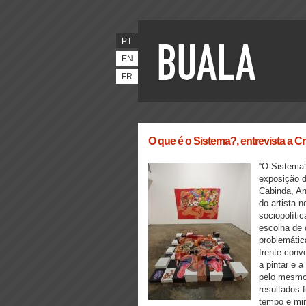
PT
EN
FR
O que é o Sistema?, entrevista a 
“O Sistema”
exposição d
Cabinda, Ang
do artista n
sociopolíti
escolha de 
problemátic
frente con
a pintar e 
pelo mesmo 
resultados 
tempo e min