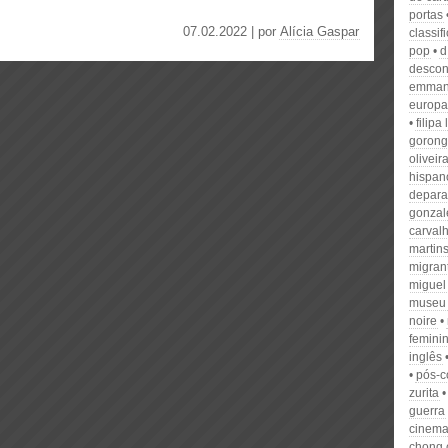
portas
07.02.2022 | por
Alícia Gaspar
classif
pop
d
descon
emmanu
europa
filipa
goron
oliveir
hispan
depara
gonzal
carval
martin
migran
miguel
museu 
noire
femini
inglês
pós-c
zurita
guerra
cinem
chong 