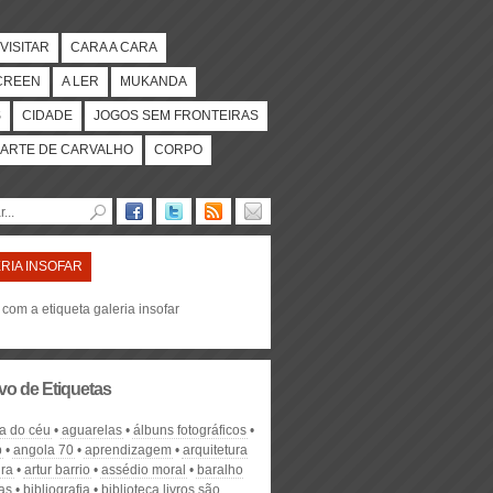
VISITAR
CARA A CARA
CREEN
A LER
MUKANDA
S
CIDADE
JOGOS SEM FRONTEIRAS
ARTE DE CARVALHO
CORPO
RIA INSOFAR
 com a etiqueta galeria insofar
vo de Etiquetas
a do céu
aguarelas
álbuns fotográficos
b
angola 70
aprendizagem
arquitetura
ira
artur barrio
assédio moral
baralho
as
bibliografia
biblioteca livros são