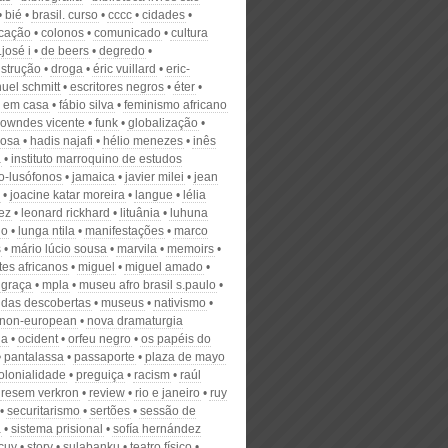
bié
brasil. curso
cccc
cidades
icação
colonos
comunicado
cultura
.josé i
de beers
degredo
strução
droga
éric vuillard
eric-
el schmitt
escritores negros
éter
 em casa
fábio silva
feminismo africano
 lowndes vicente
funk
globalização
gosa
hadis najafi
hélio menezes
inês
a
instituto marroquino de estudos
o-lusófonos
jamaica
javier milei
jean
joacine katar moreira
langue
lélia
ez
leonard rickhard
lituânia
luhuna
ho
lunga ntila
manifestações
marco
s
mário lúcio sousa
marvila
memoirs
tes africanos
miguel
miguel amado
 graça
mpla
museu afro brasil s.paulo
das descobertas
museus
nativismo
non-european
nova dramaturgia
na
ocident
orfeu negro
os papéis do
pantalassa
passaporte
plaza de mayo
olonialidade
preguiça
racism
raúl
resem verkron
review
rio e janeiro
ruy
securitarismo
sertões
sessão de
a
sistema prisional
sofía hernández
cuy
story
sulabanku
teatro físico