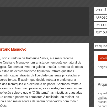
VOU LÁ 
AFROS
PALCO
RUY DU
Cristiano Mangovo
GALE
, sob curadoria de Katherine Sirois, é a mais recente
e Cristiano Mangovo, um artista contemporâneo natural de
ola. De entrada livre, na galeria .insofar, a mostra de obras
Artigos
o estilo de expressionismo figurativo, retrata questões
cas intrincadas através da liberdade das suas pinceladas e
cores fortes. É assim que decide retratar e endereçar a
a das hierarquias e o exercício de poder. Sentados frente a
Arqui
versámos sobre o seu passado, as inquietações que o movem
a reflexão sobre o que é “O Sistema”, as injustiças causadas
a qued
e como o podemos combater. A realidade, ou melhor, os
and la
finais são merecedores de serem observados com todo o
brasile
úcia.
de cart