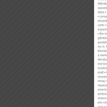
littérat
saaved
diára
cons
desast
curto
expan
film i
gâmbi
guada
ivo m. 
kilomb
a memó
literat
lost lo
lusotro
pratt
musse
minaj
repara
amerínd
pintora
violen
pós-con
race