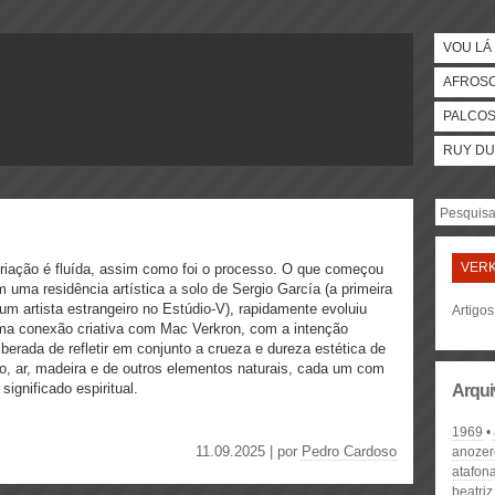
VOU LÁ 
AFROS
PALCO
RUY DU
VER
riação é fluída, assim como foi o processo. O que começou
 uma residência artística a solo de Sergio García (a primeira
um artista estrangeiro no Estúdio-V), rapidamente evoluiu
Artigos
a conexão criativa com Mac Verkron, com a intenção
iberada de refletir em conjunto a crueza e dureza estética de
o, ar, madeira e de outros elementos naturais, cada um com
significado espiritual.
Arqui
1969
11.09.2025 | por
Pedro Cardoso
anozer
atafon
beatri