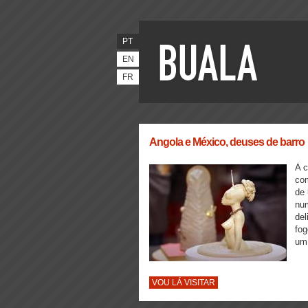
PT
EN
FR
Angola e México, deuses de barro
A c
com
de 
num
del
fog
um 
VOU LÁ VISITAR