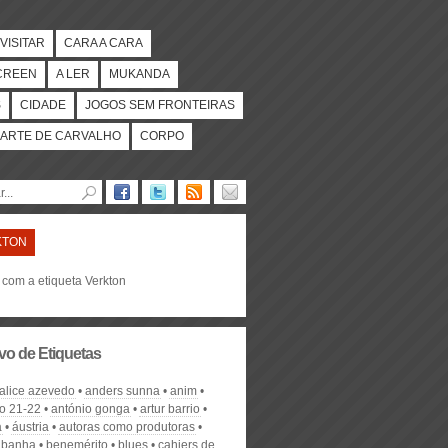
VISITAR
CARA A CARA
CREEN
A LER
MUKANDA
S
CIDADE
JOGOS SEM FRONTEIRAS
ARTE DE CARVALHO
CORPO
KTON
 com a etiqueta Verkton
vo de Etiquetas
alice azevedo
anders sunna
anim
o 21-22
antónio gonga
artur barrio
a
áustria
autoras como produtoras
z banha
benemérito
blues
cahiers de