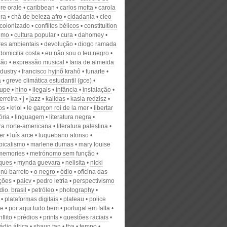
ure orale
caribbean
carlos motta
carola
ra
chá de beleza afro
cidadania
cleo
colonizado
conflitos bélicos
constituition
umo
cultura popular
cura
dahomey
res ambientais
devolução
diogo ramada
domicilia costa
eu não sou o teu negro
são
expressão musical
faria de almeida
ndustry
francisco hyjnõ krahô
funarte
a
greve climática estudantil (gce)
lupe
hino
ilegais
infância
instalação
ferreira
j
jazz
kalidas
kasia redzisz
os
kriol
le garçon roi de la mer
libertar
ria
linguagem
literatura negra
ura norte-americana
literatura palestina
ver
luís arce
luquebano afonso
picalismo
marlene dumas
mary louise
memories
metrónomo sem função
ques
mynda guevara
nelisita
nicki
nú barreto
o negro
ódio
oficina das
ções
paicv
pedro letria
perspectivismo
io. brasil
petróleo
photography
plataformas digitais
plateau
police
ce
por aqui tudo bem
portugal em falta
flito
prédios
prints
questões raciais
rádio áfrica
shaun tan
tba
tempo