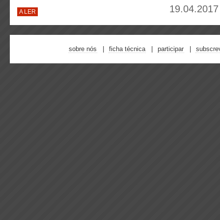
19.04.2017
A LER
sobre nós
ficha técnica
participar
subscre