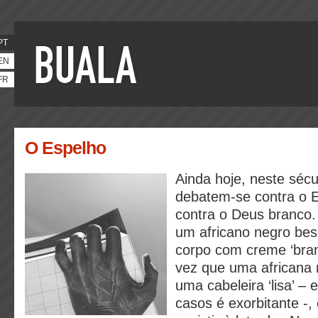
PT
EN
FR
O Espelho
Ainda hoje, neste séc
debatem-se contra o Es
contra o Deus branco.
um africano negro bes
corpo com creme ‘bra
vez que uma africana 
uma cabeleira ‘lisa’ –
casos é exorbitante -