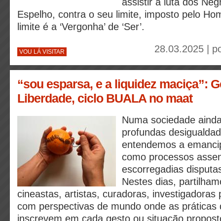
assistir à luta dos Neg
Espelho, contra o seu limite, imposto pelo H
limite é a ‘Vergonha’ de ‘Ser’.
28.03.2025 | p
VOU LÁ VISITAR
“sou esparsa, e a liquidez maciça”: 
Liberdade, ciclo BUALA no maat
Numa sociedade aind
profundas desigualdad
entendemos a emancip
como processos assen
escorregadias disputas
Nestes dias, partilha
cineastas, artistas, curadoras, investigadora
com perspectivas de mundo onde as práticas 
inscrevem em cada gesto ou situação propost