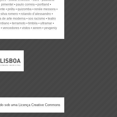
e pimentel
paulo correia
portland
ente
prétu
quizomba
renée messora
 silva romero
rolando d’alessandro
 de arte moderna
sos racismo
teatro
rdiano
terramoto
timbila
ultramar
vencedores
vistos
xerem
yevgeniy
ado sob uma
Licença Creative Commons