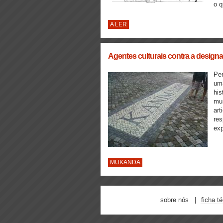
o q
A LER
Agentes culturais contra a desig
Per
uma
his
mus
art
res
exp
MUKANDA
sobre nós
ficha t