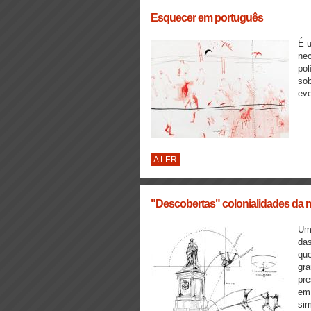
Esquecer em português
É 
nec
pol
sob
eve
A LER
"Descobertas" colonialidades da
Uma
das
que
gr
pre
em 
si