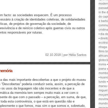
modern
passa
in the 
um facto: as sociedades esquecem. É um processo
do cap
essário à criação de identidades coletivas, de solidariedades
e barb
íticas, de projetos de governação da sociedade, de
commun
revivência e de reinício coletivo após guerras civis ou outros
cristin
ntos responsáveis por ruturas.
dia d
direit
ecclés
nhaga
films b
02.10.2018 | por
Hélia Santos
african
glotocí
ironia
joana 
 memória
momba
kuan
 das mais importante descobertas a que o projeto do museu
lundo
 “Descobertas” poderia conduzir seria, assim, a perceção de
marxa
 os usos da linguagem não são inocentes e de que a
miguel
amática da memória tem sempre muito mais a ver com o
moçam
sente do que com o passado – a perceção, em suma, de que,
movim
toda esta controvérsia, o que está em questão não e
mundo
mplesmente o que fomos, mas sim o que somos e, sobretudo,
repara