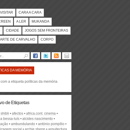
VISITAR
CARA A CARA
CREEN
A LER
MUKANDA
S
CIDADE
JOGOS SEM FRONTEIRAS
ARTE DE CARVALHO
CORPO
TICAS DA MEMÓRIA
 com a etiqueta políticas da memória
vo de Etiquetas
shibli
afectos
africa.cont. cinema
na bessa-luís
alcides nascimento
tação
ambundulando
antónio pompílio
izagem social
archie shepp
arquitectura