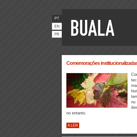
PT
EN
FR
Comemorações institucionalizada
Com
tec
ma
his
ter
no 
ili
no entanto.
A LER