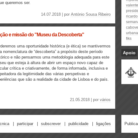
ue queremos ser.
valent
presid
14.07.2018 | por
António Sousa Ribeiro
ricardo
semana
cabove
urbana
nação e missão do "Museu da Descoberta"
fiks
deremos uma oportunidade histórica (e ética) se mantivermos
 nomenclatura de “descoberta” a propósito deste período
Apoio
tórico e não pensarmos uma metodologia adequada para este
eu que esteja à altura de abrir um espaço novo capaz de
icular crítica e criativamente, de forma informada, inclusiva e
peitadora da legitimidade das várias perspetivas e
eriências que são a realidade da cidade de Lisboa e do país.
21.05.2018 | por
vários
écnica
participar
subscrever
publicidade
ligações
Public