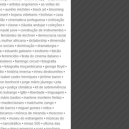
ista
artistas angolanos
as voltas do
do
aurélio michiles
black art
blooming
desert
bojana videkanic
bolívias
casa
itão
cinemateca portuguesa
civilização
árie
classe
cláudia andujar
coleções
auté juive
construção de instrumentos
a fernández de kirchner
democracia racial
a mulher africana
dictatorship
dimensão
os sociais
dominação
dramaturgia
ia
eduardo galeano
exotismo
falcão
feminicídio
festa do cinema italiano
résiliens
flamingo circuit
fotografia
a
fotografia moçambicana
george floyd
dio
história inversa
irineu destourelles
isabel castro henriques
jérôme baron
von bonhorst
jorge mário jáuregu
jota
ça
justiça climática
kit de sobrevivência
do kubango
lgtbi
liberdade
linguagem
mário bastos
marlene monteiro freitas
masterclasses
matchume zango
 de barros
miguel gomes
mitos
bicanos
mónica de miranda
moscovo
ento
museu do estrangeiro
músicas do
narcotráfico
nimas 500
oficina das
ções
okwui enwezor
ouro
pauliana