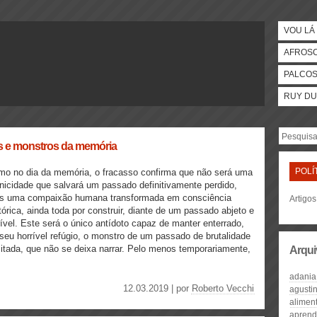
VOU LÁ 
AFROS
PALCO
RUY DU
s e monstros da memória
POLÍ
o no dia da memória, o fracasso confirma que não será uma
nicidade que salvará um passado definitivamente perdido,
s uma compaixão humana transformada em consciência
Artigos
tórica, ainda toda por construir, diante de um passado abjeto e
rível. Este será o único antídoto capaz de manter enterrado,
seu horrível refúgio, o monstro de um passado de brutalidade
mitada, que não se deixa narrar. Pelo menos temporariamente,
Arqui
adania 
12.03.2019 | por
Roberto Vecchi
agusti
alimen
aprend