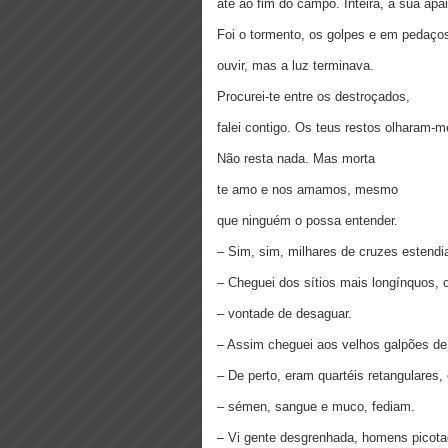
até ao fim do campo. Inteira, à sua apa
Foi o tormento, os golpes e em pedaço
ouvir, mas a luz terminava.
Procurei-te entre os destroçados,
falei contigo. Os teus restos olharam-m
Não resta nada. Mas morta
te amo e nos amamos, mesmo
que ninguém o possa entender.
– Sim, sim, milhares de cruzes estend
– Cheguei dos sítios mais longínquos, 
– vontade de desaguar.
– Assim cheguei aos velhos galpões de
– De perto, eram quartéis retangulares,
– sémen, sangue e muco, fediam.
– Vi gente desgrenhada, homens picota