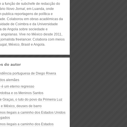
 a função de subchefe de redacção do
ário
Novo Jornal
, em Luanda, onde
 publica reportagens de política e
ade. Colaborou em obras académicas da
sidade de Coimbra e da Universidade
ca de Angola sobre sociedade e
ca angolanas. Vive no México desde 2011,
jornalista freelancer. Colabora com meios
ugal, México, Brasil e Angola.
os do autor
ndência portuguesa de Diego Rivera
 dos alemães
e é um eterno regresso
rdotisa e os Meninos Santos
e Graças, o luto do povo da Primeira Luz
 e México, deuses de barro
nos ilegais a caminho dos Estados Unidos
fogados
nos ilegais a caminho dos Estados