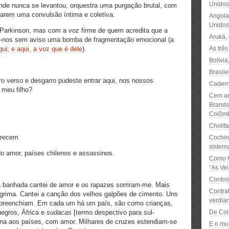
Unidos:
de nunca se levantou, orquestra uma purgação brutal, com
narem uma convulsão íntima e coletiva.
Angola
Unidos
Parkinson, mas com a voz firme de quem acredita que a
Aruká, 
ça-nos sem aviso uma bomba de fragmentação emocional (a
qui
;
e aqui, a voz que é dele
).
As trê
Bolívi
Brasile
ro verso e desgarro pudeste entrar aqui, nos nossos
Cadern
 meu filho?
Cem an
Brands
Colôm
Cholit
arecem
Cochin
sistema
o amor, países chilenos e assassinos.
Como h
“As Vei
Contos
a banhada cantei de amor e os rapazes sorriram-me. Mais
Contra
lágrima. Cantei a canção dos velhos galpões de cimento. Uns
verdia
s preenchiam. Em cada um há um país, são como crianças,
negros, África e
sudacas
[termo despectivo para sul-
De Col
ena aos países, com amor. Milhares de cruzes estendiam-se
E o mu