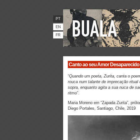
PT
EN
FR
Canto ao seu Amor Desaparecido
“
Quando um poeta, Zurita, canta o poe
rouca num talante de imprecação ritual 
sopra, enquanto agita a sua nuca de sa
ritmo
”.
Maria Moreno em “Zapada Zurita”, pról
Diego Portales, Santiago, Chile, 2019