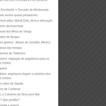
ão nos EUA: A fronteira e os números
 Encoberta: o Toucado de Moctezuma
ade somos quase predadores
hick allpa: Mamã Dulu, terra e educação
inho da Anaconda
aval dos filhos de Yanga
delo de Borges
eiro género - Muxes de Juchitán, México
gmas das monjas
tasmas de Tlatelolco
isíveis: migração de angolanos para os
s Unidos
guéns
didos: angolanos ilegais a caminho dos
s Unidos
os altos de Zapata
sos de Cardenal
u, o Caminho da Terra sem Mal
? Que perdão?
evolta e poesia