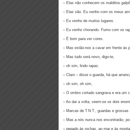
– Elas não conhecem os malditos galpõ
– Elas são. Eu venho com os meus am
– Eu venho de muitos lugares.
– Eu venho chorando. Fumo com os ra
– É bom para ver cores.
– Mas estão-nos a cavar em frente às p
– Mas tudo será novo, digo-te,
– oh sim, lindo rapaz.
– Claro – disse o guarda, há que arranca
– oh sim, oh sim,
– O ombro cortado sangrava e era um c
– Ao dar a volta, veem-se os dois enor
– Marcas de T.N.T., guardas e grossas 
– Mas a nós nunca nos encontrarão, p
– pegado às rochas, ao mar e às mont