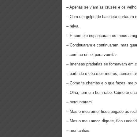
– Apenas se viam as cruzes e os velhos
– Com um golpe de baioneta cortaram-m
– relva.
– E com ele espancaram os meus amig
– Continuaram e continuaram, mas qua
– corri ao urinol para vomitar.
– Imensas pradarias se formavam em 
– partindo o céu e os morros, aproxima
– Como te chamas e o que fazes, me p
– Olha, tem um bom rabo. Como te cha
– perguntaram.
– Mas o meu amor ficou pegado às roc
– Mas o meu amor, digo-te, ficou aderi
– montanhas.