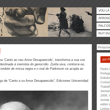
VOU LÁ 
AFROS
PALCO
RUY DU
por
P
ma ‘Canto ao seu Amor Desaparecido’, transforma a sua voz
destinada à memória do genocídio. Zurita uiva, contorce-se,
cerdote de missa negra e o mal de Parkinson se acopla ao
Pedro 
Portuga
Estudo
ogo de “Canto a su Amor Desaparecido”,
Ediciones Universidad
Comuni
Trabalh
Seman
2006, 
revista
editor
Linhas