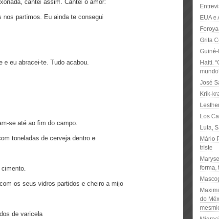
ixonada, cantei assim. Cantei o amor:
Entrevi
s nos partimos. Eu ainda te consegui
EUA e 
Foroya
Grita 
Guiné-
e e eu abracei-te. Tudo acabou.
Haiti. 
mundo
José S
Krik-kr
Lesthe
Los Ca
iam-se até ao fim do campo.
Luta, 
com toneladas de cerveja dentro e
Mário P
triste
Maryse
forma, 
 cimento.
Mascog
 com os seus vidros partidos e cheiro a mijo
Maximi
do Méx
mesmi
dos de varicela