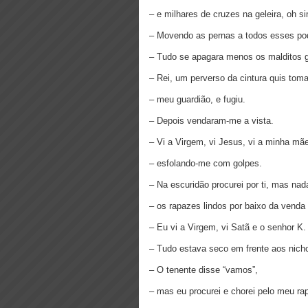
– e milhares de cruzes na geleira, oh s
– Movendo as pernas a todos esses podr
– Tudo se apagara menos os malditos 
– Rei, um perverso da cintura quis toma
– meu guardião, e fugiu.
– Depois vendaram-me a vista.
– Vi a Virgem, vi Jesus, vi a minha mã
– esfolando-me com golpes.
– Na escuridão procurei por ti, mas na
– os rapazes lindos por baixo da venda
– Eu vi a Virgem, vi Satã e o senhor K.
– Tudo estava seco em frente aos nich
– O tenente disse “vamos”,
– mas eu procurei e chorei pelo meu ra