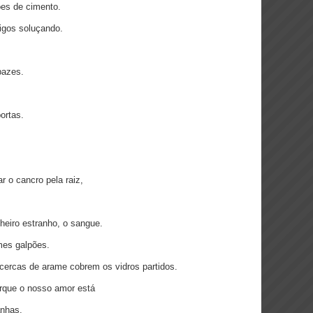
es de cimento.
igos soluçando.
pazes.
ortas.
r o cancro pela raiz,
heiro estranho, o sangue.
mes galpões.
cercas de arame cobrem os vidros partidos.
orque o nosso amor está
anhas.