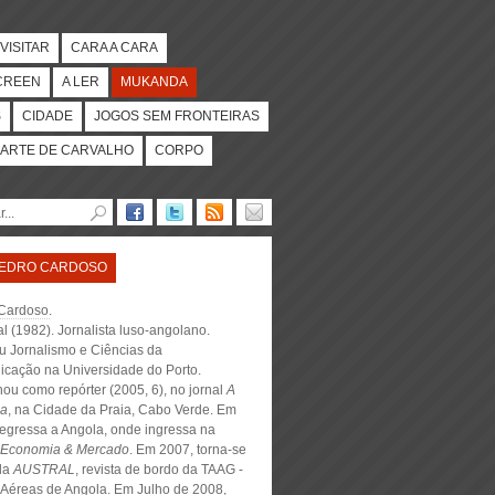
VISITAR
CARA A CARA
CREEN
A LER
MUKANDA
S
CIDADE
JOGOS SEM FRONTEIRAS
ARTE DE CARVALHO
CORPO
EDRO CARDOSO
Cardoso
.
l (1982). Jornalista luso-angolano.
u Jornalismo e Ciências da
cação na Universidade do Porto.
ou como repórter (2005, 6), no jornal
A
a
, na Cidade da Praia, Cabo Verde. Em
regressa a Angola, onde ingressa na
Economia & Mercado
. Em 2007, torna-se
 da
AUSTRAL
, revista de bordo da TAAG -
 Aéreas de Angola. Em Julho de 2008,