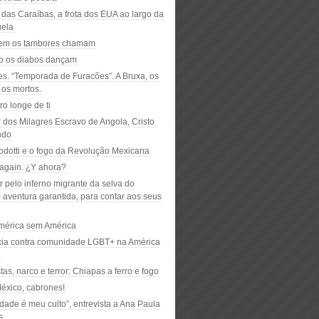
 das Caraíbas, a frota dos EUA ao largo da
ela
em os tambores chamam
 os diabos dançam
es. “Temporada de Furacões”. A Bruxa, os
 os mortos.
o longe de ti
 dos Milagres Escravo de Angola, Cristo
ndo
odotti e o fogo da Revolução Mexicana
again. ¿Y ahora?
 pelo inferno migrante da selva do
 aventura garantida, para contar aos seus
érica sem América
cia contra comunidade LGBT+ na América
l
tas, narco e terror: Chiapas a ferro e fogo
México, cabrones!
idade é meu culto”, entrevista a Ana Paula
s