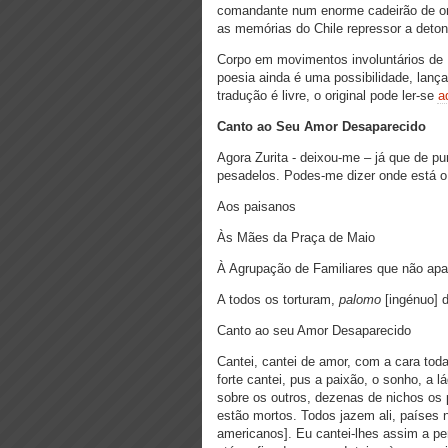
comandante num enorme cadeirão de on
as memórias do Chile repressor a deto
Corpo em movimentos involuntários de 
poesia ainda é uma possibilidade, lan
tradução é livre, o original pode ler-se
a
Canto ao Seu Amor Desaparecido
Agora Zurita - deixou-me – já que de pu
pesadelos. Podes-me dizer onde está o
Aos paisanos
Às Mães da Praça de Maio
À Agrupação de Familiares que não ap
A todos os torturam,
palomo
[ingénuo] d
Canto ao seu Amor Desaparecido
Cantei, cantei de amor, com a cara tod
forte cantei, pus a paixão, o sonho, a 
sobre os outros, dezenas de nichos o
estão mortos. Todos jazem ali, países 
americanos]. Eu cantei-lhes assim a p