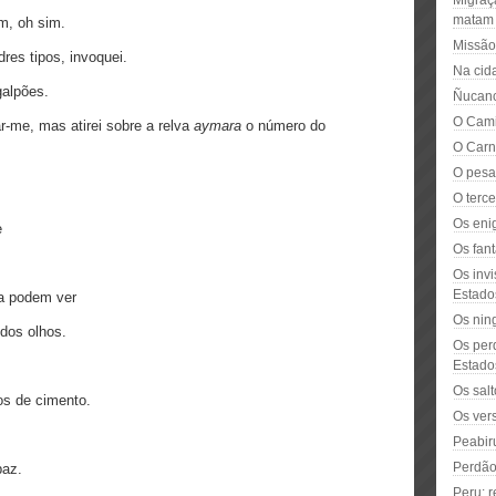
Migraç
matam
im, oh sim.
Missão
es tipos, invoquei.
Na cid
galpões.
Ñucanc
O Cam
r-me, mas atirei sobre a relva
aymara
o número do
O Carn
O pesa
O terc
Os eni
e
Os fan
Os inv
Estado
da podem ver
Os nin
 dos olhos.
Os per
Estado
Os salt
os de cimento.
Os ver
Peabir
Perdão
paz.
Peru: r