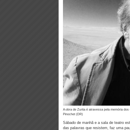
A obra de Zurita é atravessa pela memória dos desaparecidos e do pesadelo pessoal do poeta durante a ditadura de
Pinochet (DR)
Sábado de manhã e a sala de teatro está
das palavras que resistem, faz uma pau