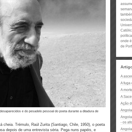
assume
seman
também
socied
Univer
Católi
políti
onde é 
de Port
Artig
A asce
A fuga
A mort
A Sace
Ação d
Angola
Angola
- os a
 cheia. Trémulo, Raúl Zurita (Santiago, Chile, 1950), o poeta
Angola
sa depois de uma entrevista séria. Pega nuns papéis, e