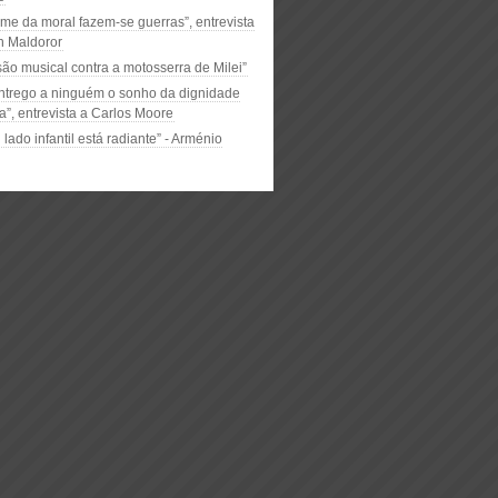
me da moral fazem-se guerras”, entrevista
h Maldoror
ão musical contra a motosserra de Milei”
ntrego a ninguém o sonho da dignidade
”, entrevista a Carlos Moore
lado infantil está radiante” - Arménio