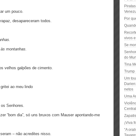
Piratas
tar um pouco.
Venezu
Por qu
 rapaz, desapareceram todos.
Quando
Recort
vivos e
anhas.
Se morr
e às montanhas.
Senhor
do Mu
Tina M
s velhos galpões de cimento.
Trump 
Um tour
Darien:
ritei ao meu lindo
netos
Uma Am
Violên
 os Senhores.
Centra
izer “bom dia”, só uns bruxos com Mauser apontando-me
Zapatis
¡Viva 
“A oral
sseram – não acredites nisso.
Tavare