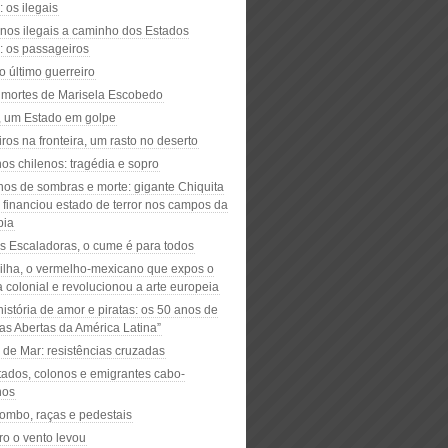
 os ilegais
nos ilegais a caminho dos Estados
: os passageiros
o último guerreiro
s mortes de Marisela Escobedo
a, um Estado em golpe
iros na fronteira, um rasto no deserto
os chilenos: tragédia e sopro
os de sombras e morte: gigante Chiquita
 financiou estado de terror nos campos da
bia
as Escaladoras, o cume é para todos
ilha, o vermelho-mexicano que expos o
 colonial e revolucionou a arte europeia
istória de amor e piratas: os 50 anos de
as Abertas da América Latina”
 de Mar: resistências cruzadas
tados, colonos e emigrantes cabo-
nos
ombo, raças e pedestais
ro o vento levou