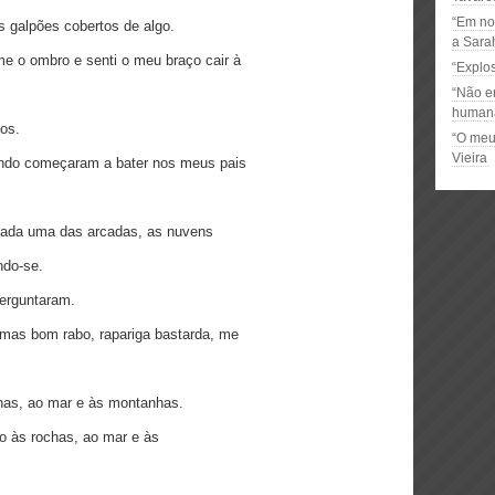
“Em no
 galpões cobertos de algo.
a Sara
e o ombro e senti o meu braço cair à
“Explos
“Não e
humana
os.
“O meu 
Vieira
ndo começaram a bater nos meus pais
cada uma das arcadas, as nuvens
ndo-se.
erguntaram.
mas bom rabo, rapariga bastarda, me
has, ao mar e às montanhas.
do às rochas, ao mar e às