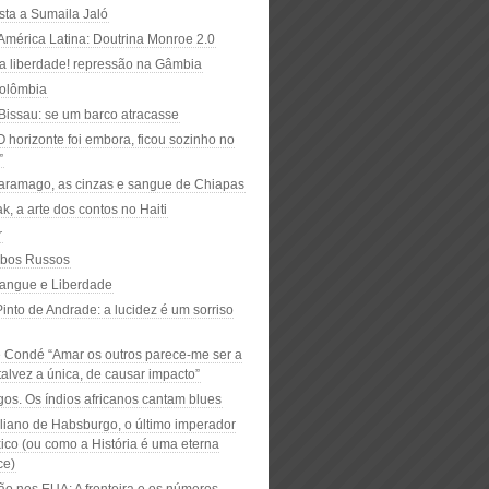
sta a Sumaila Jaló
América Latina: Doutrina Monroe 2.0
a liberdade! repressão na Gâmbia
Colômbia
Bissau: se um barco atracasse
“O horizonte foi embora, ficou sozinho no
”
aramago, as cinzas e sangue de Chiapas
ak, a arte dos contos no Haiti
r
bos Russos
Sangue e Liberdade
into de Andrade: a lucidez é um sorriso
 Condé “Amar os outros parece-me ser a
talvez a única, de causar impacto”
os. Os índios africanos cantam blues
liano de Habsburgo, o último imperador
ico (ou como a História é uma eterna
ce)