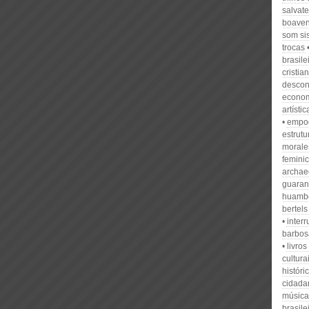
salvate
boaven
som si
trocas
brasile
cristia
descon
econom
artístic
empod
estrutu
morale
feminic
archae
guaran
huamb
bertels
interr
barbos
livro
cultura
históri
cidada
música
brasile