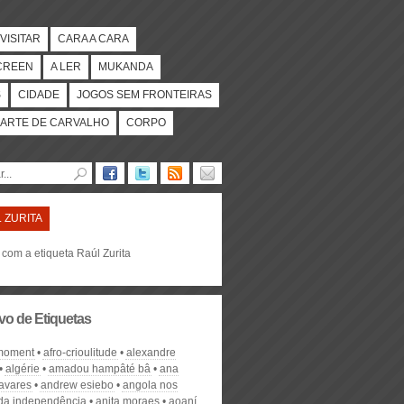
VISITAR
CARA A CARA
CREEN
A LER
MUKANDA
S
CIDADE
JOGOS SEM FRONTEIRAS
ARTE DE CARVALHO
CORPO
 ZURITA
 com a etiqueta Raúl Zurita
vo de Etiquetas
 moment
afro-crioulitude
alexandre
algérie
amadou hampâté bâ
ana
tavares
andrew esiebo
angola nos
s da independência
anita moraes
aoaní