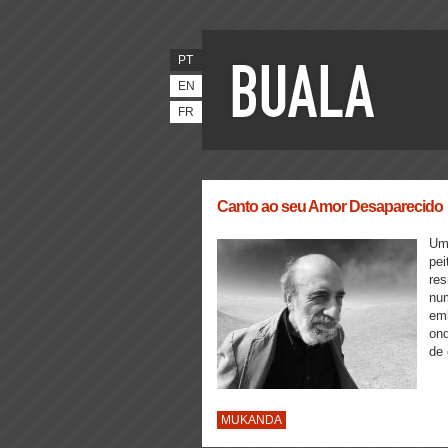
PT
EN
FR
Canto ao seu Amor Desaparecido
Um 
pei
res
num
emb
ond
de 
MUKANDA