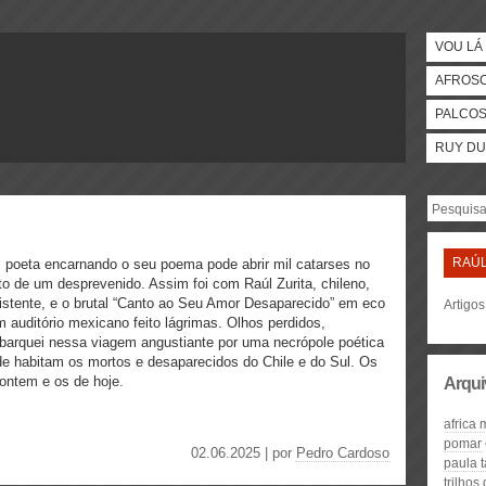
VOU LÁ 
AFROS
PALCO
RUY DU
RAÚL
poeta encarnando o seu poema pode abrir mil catarses no
to de um desprevenido. Assim foi com Raúl Zurita, chileno,
istente, e o brutal “Canto ao Seu Amor Desaparecido” em eco
Artigos
 auditório mexicano feito lágrimas. Olhos perdidos,
arquei nessa viagem angustiante por uma necrópole poética
e habitam os mortos e desaparecidos do Chile e do Sul. Os
ontem e os de hoje.
Arqui
africa
pomar
02.06.2025 | por
Pedro Cardoso
paula 
trilho