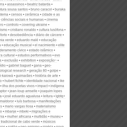
rra
assassinos
beatriz batarda
tura sousa santos
bruno caracol
buraka
stema
censos
cerâmica
cidade e as
ciências sociais e humanas
cinema
iro
controlo
covering ukraine
nismo
cristiano ronaldo
cultura lusófona
forto
desobediência
diário de cárcere
ia verde
eduardo malé
educação
a
educação musical
el nacimiento
elite
eramento cívico
estado islâmico
ra cultural
estudos performativos
evo
s
exclusão
exhibition
exposição~
ídio
gabriel baguet
gana
geo-
ological research
geração 80
golpe
i-kaiowá
guimarães
história de arte
o
hubert fichte
identidade nacional
ike
ilha dos poetas vivos
impact
indígena
uptor
jean-loup amselle
joaquim lopes
a
josé eduardo agualusa
leitura
lgbtq+
s maldoror
luís barbosa
manifestações
is
mario vargas llosa
materialismo
co
mbanje
mbeki
migrações e
nia
mulher africana
multidão
museu
 tradicional de cabo verde
músicos
iros
nakba
neo-amismo
nigéria
nova