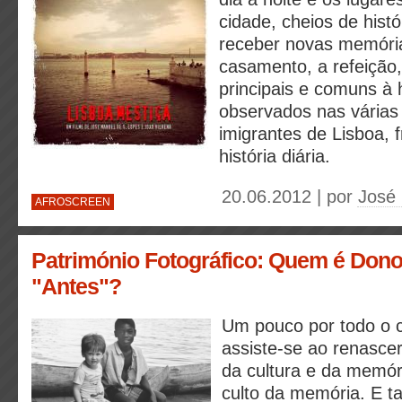
cidade, cheios de histó
receber novas memóri
casamento, a refeição,
principais e comuns à
observados nas vária
imigrantes de Lisboa,
história diária.
20.06.2012 | por
José
AFROSCREEN
Património Fotográfico: Quem é Don
"Antes"?
Um pouco por todo o c
assiste-se ao renascer
da cultura e da memó
culto da memória. E t