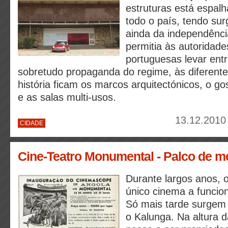
estruturas está espal
todo o país, tendo sur
ainda da independênci
permitia às autoridade
portuguesas levar ent
sobretudo propaganda do regime, às diferente
história ficam os marcos arquitectónicos, o go
e as salas multi-usos.
13.12.2010
CIDADE
Cine-Teatro Monumental - Palco de 
Durante largos anos, 
único cinema a funcio
Só mais tarde surgem
o Kalunga. Na altura 