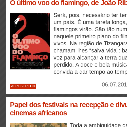
O último voo do flamingo, de João Ri
Será, pois, necessário ter t
um país. É uma tarefa longa
flamingos virão. São tão n
naquele primeiro plano do fi
vivos. Na região de Tizangar
chamam-lhes “salva-vida”: ba
voz para alcançar a terra qu
perdido. A doce e bela mús
convida a dar tempo ao temp
06.07.201
AFROSCREEN
Papel dos festivais na recepção e di
cinemas africanos
Toda a ambiguidade da