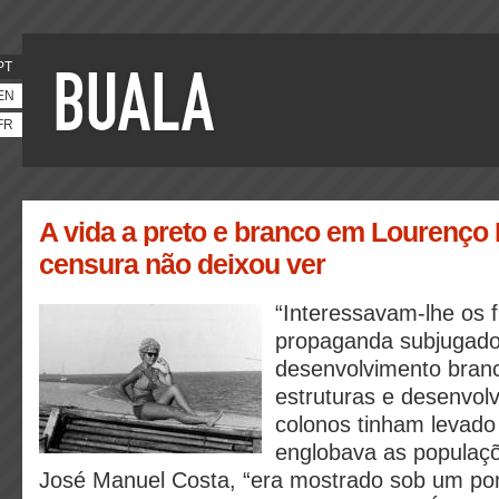
PT
EN
FR
A vida a preto e branco em Lourenço
censura não deixou ver
“Interessavam-lhe os f
propaganda subjugados
desenvolvimento branc
estruturas e desenvol
colonos tinham levado
englobava as populaçõ
José Manuel Costa, “era mostrado sob um pon