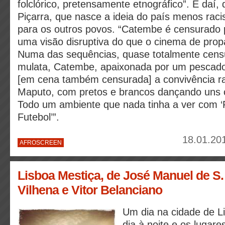
folclórico, pretensamente etnográfico”. É daí,
Piçarra, que nasce a ideia do país menos raci
para os outros povos. “Catembe é censurado
uma visão disruptiva do que o cinema de pro
Numa das sequências, quase totalmente cen
mulata, Catembe, apaixonada por um pescado
[em cena também censurada] a convivência ra
Maputo, com pretos e brancos dançando uns 
Todo um ambiente que nada tinha a ver com ‘
Futebol’”.
18.01.20
AFROSCREEN
Lisboa Mestiça, de José Manuel de S.
Vilhena e Vitor Belanciano
Um dia na cidade de L
dia à noite e os lugar