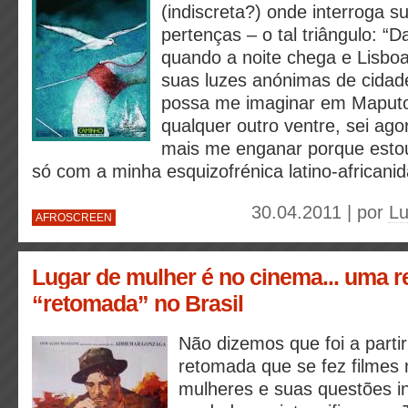
(indiscreta?) onde interroga su
pertenças – o tal triângulo: “D
quando a noite chega e Lisboa
suas luzes anónimas de cidad
possa me imaginar em Maputo
qualquer outro ventre, sei ag
mais me enganar porque esto
só com a minha esquizofrénica latino-africani
30.04.2011 | por
Lu
AFROSCREEN
Lugar de mulher é no cinema... uma r
“retomada” no Brasil
Não dizemos que foi a parti
retomada que se fez filmes 
mulheres e suas questões i