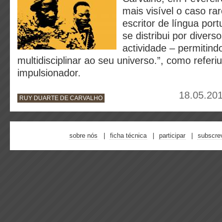
mais visível o caso ra
escritor de língua por
se distribui por diver
actividade – permiti
multidisciplinar ao seu universo.”, como refer
impulsionador.
18.05.201
RUY DUARTE DE CARVALHO
sobre nós
ficha técnica
participar
subscre