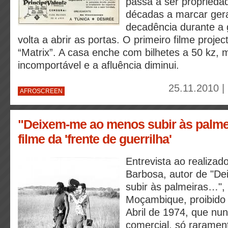
passa a ser proprieda
décadas a marcar ger
decadência durante a
volta a abrir as portas. O primeiro filme proj
“Matrix”. A casa enche com bilhetes a 50 kz, 
incomportável e a afluência diminui.
25.11.2010 |
AFROSCREEN
"Deixem-me ao menos subir às palm
filme da 'frente de guerrilha'
Entrevista ao realiza
Barbosa, autor de "D
subir às palmeiras…",
Moçambique, proibido 
Abril de 1974, que nun
comercial, só rarament