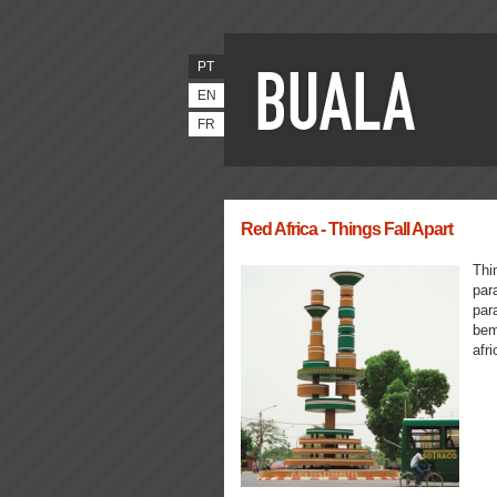
PT
EN
FR
Red Africa - Things Fall Apart
Thi
par
par
bem
afr