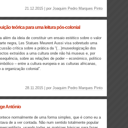
21.12.2015 | por
Joaquim Pedro Marques Pinto
uição teórica para uma leitura pós-colonial
a além da ideia de constituir um ensaio estético sobre o valor
arte negra, Les Statues Meurent Aussi visa sobretudo uma
cussão crítica sobre a prática da “(…)museologização dos
ectos extraídos a uma cultura onde não há museus e, por
sequência, sobre as relações de poder – económico, político
imbólico – entre a cultura europeia e as culturas africanas,
 a organização colonial”.
28.11.2015 | por
Joaquim Pedro Marques Pinto
orge António
ontece normalmente de uma forma simples, que é como eu a
tava de a ver contada. Não num sentido totalmente popular
mercantilista, usando todas as matrizes básicas para fazer