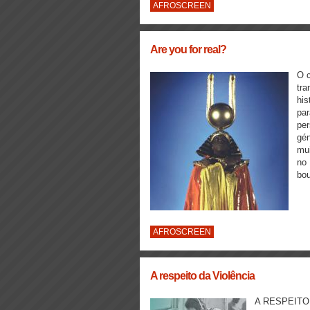
AFROSCREEN
Are you for real?
O c
tra
his
par
per
gén
mui
no 
bou
AFROSCREEN
A respeito da Violência
A RESPEITO 