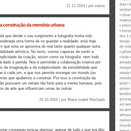
dias
b
21.12.2016 | por
vários
verdia
césar
mateu
a e a construção da memória urbana
edso
europ
da que desde o seu surgimento a fotografia tenha sido
des 3 c
siderada uma forma de se guardar a realidade, está hoje
bissau
ro que esta se aproxima do real tanto quanto qualquer outra
de vid
alidade artística. No texto, somos capazes de sentir a
jahme
plicidade da criação, assim como na fotografia: nem tudo
kuito
á dado à partida. Nos é permitida a colaboração criativa por
almad
o da imaginação e da subjetividade; da sensibilidade que
margar
e à cada um, e que nos permite enxergar um mundo (ou
masta t
 mas que ajudamos a construir. Por isso a construção da
meridia
ção possuem um retrato tão forte para a mente humana, pois
tomić
pos de arte que influenciam umas às outras.
armas
territór
gonza
20.10.2016 | por
Maria Isabel Machado
em tem
au-pri
african
memor
mourã
one conseguiu evocar glamour, apesar de tudo o que era dito
trienal