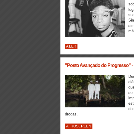
sob
lug
sua
Si
sim
mág
A LER
"Posto Avançado do Progresso" - e
Des
diá
que
se 
imp
est
doe
drogas.
AFROSCREEN