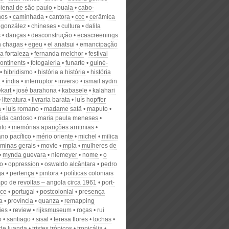
ienal de são paulo
buala
cabo-
nos
caminhada
cantora
ccc
cerâmica
 gonzález
chineses
cultura
dalila
s
danças
desconstrução
ecascreenings
n chagas
egeu
el anatsui
emancipação
a fortaleza
fernanda melchor
festival
ontinents
fotogaleria
funarte
guiné-
hibridismo
história a história
história
a
índia
interruptor
inverso
ismail aydin
kart
josé barahona
kabasele
kalahari
literatura
livraria barata
luís hopffer
a
luís romano
madame satã
maputo
ida cardoso
maria paula meneses
ito
memórias aparições arritmias
no pacífico
mério oriente
michel
milica
minas gerais
movie
mpla
mulheres de
mynda guevara
niemeyer
nome
o
io
oppression
oswaldo alcântara
pedro
ga
pertença
pintora
políticas coloniais
po de revoltas – angola circa 1961
port-
nce
portugal
postcolonial
presença
a
província
quanza
remapping
ies
review
rijksmuseum
roças
rui
o
santiago
sisal
teresa flores
tochas
 de luanda
tristes trópicos
tropicália