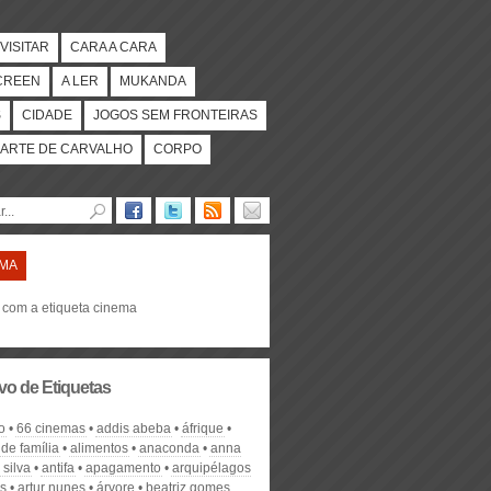
VISITAR
CARA A CARA
CREEN
A LER
MUKANDA
S
CIDADE
JOGOS SEM FRONTEIRAS
ARTE DE CARVALHO
CORPO
EMA
s com a etiqueta cinema
vo de Etiquetas
o
66 cinemas
addis abeba
áfrique
de família
alimentos
anaconda
anna
 silva
antifa
apagamento
arquipélagos
os
artur nunes
árvore
beatriz gomes