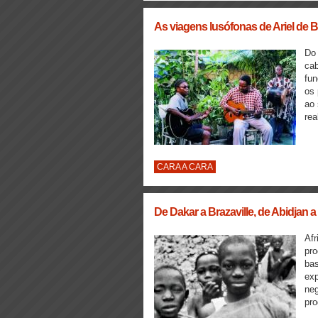
As viagens lusófonas de Ariel de B
Do 
cab
fun
os 
ao 
rea
CARA A CARA
De Dakar a Brazaville, de Abidjan a
Afr
pro
bas
exp
neg
pro