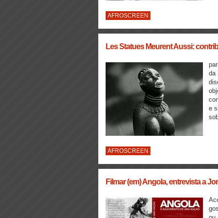
AFROSCREEN
Les Statues Meurent Aussi: contrib
par
da 
dis
obj
con
e s
sob
AFROSCREEN
Filmar (em) Angola, entrevista a J
Ac
gos
ou 