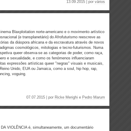
13.09.2015 | por
vários
inema Blaxploitation norte-americano e o movimento artístico
nsnacional (e transplanetário) do Afrofuturismo reescreve as
tórias da diáspora africana e da escravatura através de novos
adigmas cosmológicos, mitologias e tecno-futurismos. Numa
spetiva queer observa-se as categorias de poder, como raça,
ero e sexualidade, e como os fenómenos influenciaram
tas expressões artísticas queer "negras" visuais e musicais,
Reino Unido, EUA ou Jamaica, como a soul, hip hop, rap,
ncing, voguing.
07.07.2015 | por
Ricke Merighi
e
Pedro Marum
DA VIOLÊNCIA é, simultaneamente, um documentário