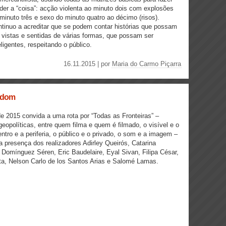
der a “coisa”: acção violenta ao minuto dois com explosões
minuto três e sexo do minuto quatro ao décimo (risos).
tinuo a acreditar que se podem contar histórias que possam
 vistas e sentidas de várias formas, que possam ser
eligentes, respeitando o público.
16.11.2015 | por
Maria do Carmo Piçarra
ngdom
e 2015 convida a uma rota por “Todas as Fronteiras” –
geopolíticas, entre quem filma e quem é filmado, o visível e o
centro e a periferia, o público e o privado, o som e a imagem –
 presença dos realizadores Adirley Queirós, Catarina
Domínguez Séren, Eric Baudelaire, Eyal Sivan, Filipa César,
a, Nelson Carlo de los Santos Arias e Salomé Lamas.