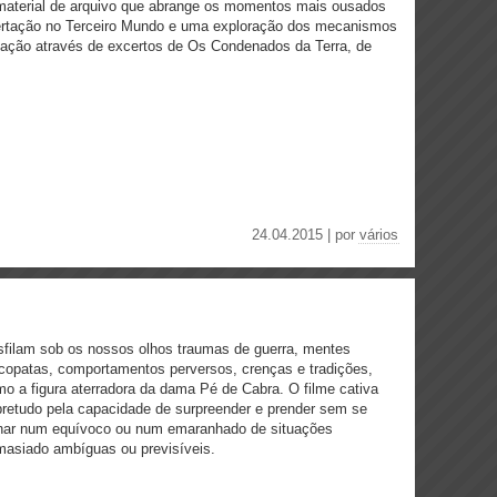
aterial de arquivo que abrange os momentos mais ousados
ibertação no Terceiro Mundo e uma exploração dos mecanismos
zação através de excertos de Os Condenados da Terra, de
.
24.04.2015 | por
vários
filam sob os nossos olhos traumas de guerra, mentes
copatas, comportamentos perversos, crenças e tradições,
o a figura aterradora da dama Pé de Cabra. O filme cativa
retudo pela capacidade de surpreender e prender sem se
rnar num equívoco ou num emaranhado de situações
asiado ambíguas ou previsíveis.