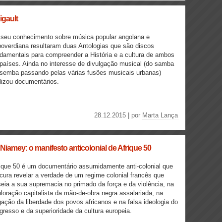
igault
seu conhecimento sobre música popular angolana e
overdiana resultaram duas Antologias que são discos
damentais para compreender a História e a cultura de ambos
países. Ainda no interesse de divulgação musical (do samba
semba passando pelas várias fusões musicais urbanas)
lizou documentários.
28.12.2015 | por
Marta Lança
 Niamey: o manifesto anticolonial de Afrique 50
ique 50 é um documentário assumidamente anti-colonial que
cura revelar a verdade de um regime colonial francês que
eia a sua supremacia no primado da força e da violência, na
loração capitalista da mão-de-obra negra assalariada, na
ação da liberdade dos povos africanos e na falsa ideologia do
gresso e da superioridade da cultura europeia.