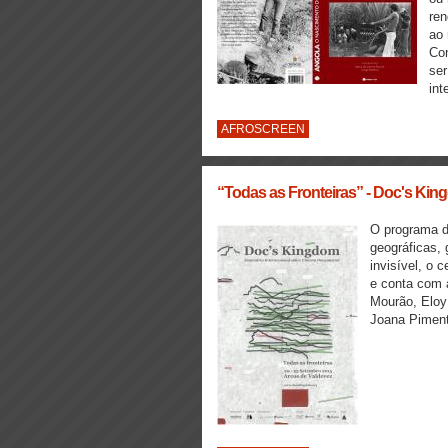
ren
ao 
Con
ser
int
AFROSCREEN
“Todas as Fronteiras” - Doc's Ki
O programa d
geográficas, 
invisível, o 
e conta com a
Mourão, Eloy 
Joana Piment