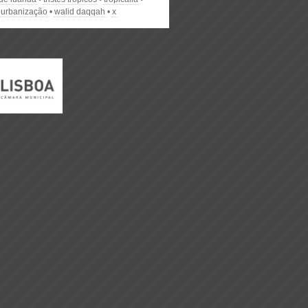
urbanização
walid daqqah
x