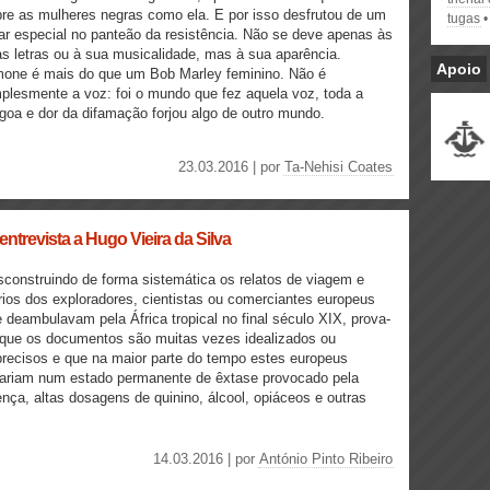
re as mulheres negras como ela. E por isso desfrutou de um
tugas
ar especial no panteão da resistência. Não se deve apenas às
s letras ou à sua musicalidade, mas à sua aparência.
Apoio
mone é mais do que um Bob Marley feminino. Não é
plesmente a voz: foi o mundo que fez aquela voz, toda a
oa e dor da difamação forjou algo de outro mundo.
23.03.2016 | por
Ta-Nehisi Coates
ntrevista a Hugo Vieira da Silva
construindo de forma sistemática os relatos de viagem e
rios dos exploradores, cientistas ou comerciantes europeus
 deambulavam pela África tropical no final século XIX, prova-
que os documentos são muitas vezes idealizados ou
recisos e que na maior parte do tempo estes europeus
ariam num estado permanente de êxtase provocado pela
nça, altas dosagens de quinino, álcool, opiáceos e outras
14.03.2016 | por
António Pinto Ribeiro