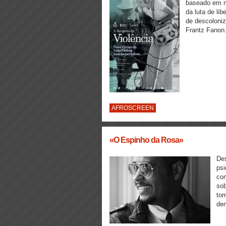
baseado em m
da luta de l
de descoloni
Frantz Fanon
AFROSCREEN
«O Espinho da Rosa»
Des
psi
com
sob
to
dem