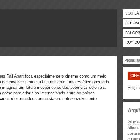
VOU LÁ 
AFROS
PALCO
RUY DU
CIN
ngs Fall Apart foca especialmente o cinema como um meio
a desenvolver uma estética militante, uma estética orientada
a imaginar um futuro independente das potências coloniais,
Artigo
 como para criar elos internacionais entre os países
icanos e os mundos comunista e em desenvolvimento.
Arqui
28 mai
álbuns 
costa e
criativ