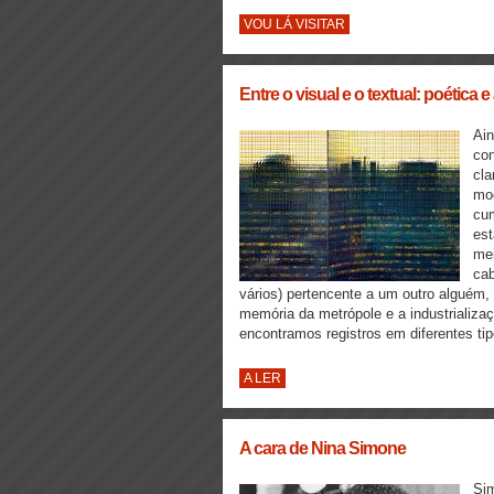
VOU LÁ VISITAR
Entre o visual e o textual: poétic
Ain
con
cla
mod
cum
est
mei
cab
vários) pertencente a um outro alguém,
memória da metrópole e a industrializa
encontramos registros em diferentes ti
A LER
A cara de Nina Simone
Sim