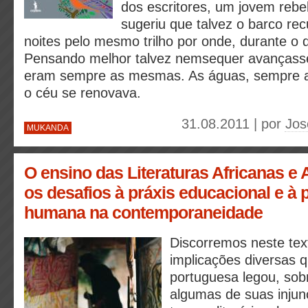
dos escritores, um jovem rebel
sugeriu que talvez o barco re
noites pelo mesmo trilho por onde, durante o d
Pensando melhor talvez nemsequer avançass
eram sempre as mesmas. As águas, sempre 
o céu se renovava.
31.08.2011 | por
Jos
MUKANDA
O ensino das Literaturas Africanas e A
os desafios à práxis educacional e à
humana na contemporaneidade
Discorremos neste tex
implicações diversas 
portuguesa legou, sobr
algumas de suas injun