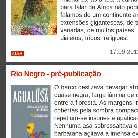
para falar da África não p
falamos de um continente a
extensões gigantescas, de tr
variadas, de muitos países, 
dialetos, tribos, religiões.
17.09.201
A LER
Rio Negro - pré-publicação
O barco deslizava devagar atr
quase negra, larga lâmina d
entre a floresta. As margens, 
cobertas pela sombra compact
repetiam‑se insones e apáticas
Nenhuma asa sobressaltava o
barbatana agitava a imensa e