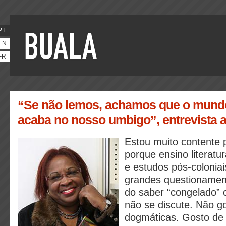
PT
EN
FR
“Se não lemos, achamos que o mund
acaba no nosso umbigo”, entrevista a
Estou muito contente 
porque ensino literatur
e estudos pós-colonia
grandes questionamen
do saber “congelado” 
não se discute. Não go
dogmáticas. Gosto de d