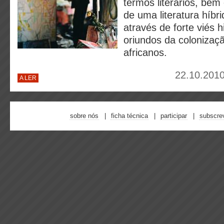
termos literários, be
de uma literatura híbr
através de forte viés h
oriundos da colonizaç
africanos.
22.10.2010
A LER
sobre nós
ficha técnica
participar
subscre