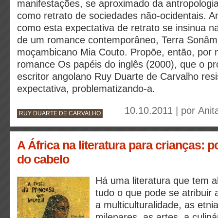
manifestações, se aproximado da antropologi
como retrato de sociedades não-ocidentais. A
como esta expectativa de retrato se insinua na
de um romance contemporâneo, Terra Sonâmb
moçambicano Mia Couto. Propõe, então, por m
romance Os papéis do inglês (2000), que o proj
escritor angolano Ruy Duarte de Carvalho resis
expectativa, problematizando-a.
10.10.2011 | por
Anit
RUY DUARTE DE CARVALHO
A África na literatura para crianças: 
do cabelo
Há uma literatura que tem a
tudo o que pode se atribuir a
a multiculturalidade, as etni
milenares, as artes, a culinár