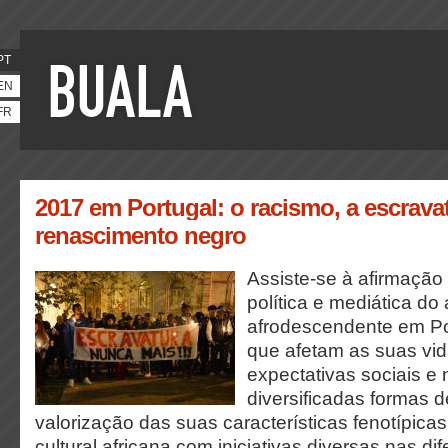
PT
EN
FR
2017 em Portugal: o racismo, a escrava
renascimento negro
Assiste-se à afirmação s
política e mediática do
afrodescendente em Po
que afetam as suas vid
expectativas sociais e
diversificadas formas d
valorização das suas características fenotípica
cultural africana com iniciativas diversas nas d