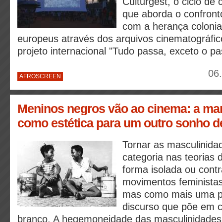
Culturgest, o ciclo de
que aborda o confronto
com a herança colonia
europeus através dos arquivos cinematográfic
projeto internacional "Tudo passa, exceto o p
06
AFROSCREEN
Meninos negros vão ao cinema: a mar
como estética para um outro sonho d
Tornar as masculinid
categoria nas teorias 
forma isolada ou cont
movimentos feminista
mas como mais uma pa
discurso que põe em c
branco. A hegemoneidade das masculinidade