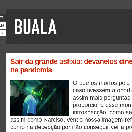
PT
EN
FR
Sair da grande asfixia: devaneios ci
na pandemia
O que os mortos pelo 
caso tivessem a opor
assim mais perguntas 
proporciona esse mom
introspecção, como se
assim como Narciso, vendo nossa imagem refl
como na decepção por não conseguir ver a p