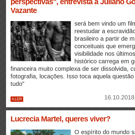
perspectivas", entrevista a Juliano 
Vazante
será bem vindo um fi
reestudar a escravidão
brasileiro a partir de 
conceituais que emer
visibilidade nos último
histórico carrega em g
financeira muito complexa de ser dissolvida, cu
fotografia, locações. Isso toca aquela questão
tudo”
16.10.2018
A LER
Lucrecia Martel, queres viver?
O espírito do mundo sa