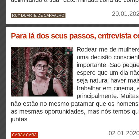
20.01.202
RUY DUARTE DE CARVALHO
Para lá dos seus passos, entrevista
Rodear-me de mulheres
uma decisão conscien
importante. São pequ
espero que um dia não
seja natural haver ma
trabalhar em cinema,
principalmente. Muita
não estão no mesmo patamar que os homens 
as mesmas oportunidades, mas nós temos que
juntas.
02.01.2020
CARA A CARA