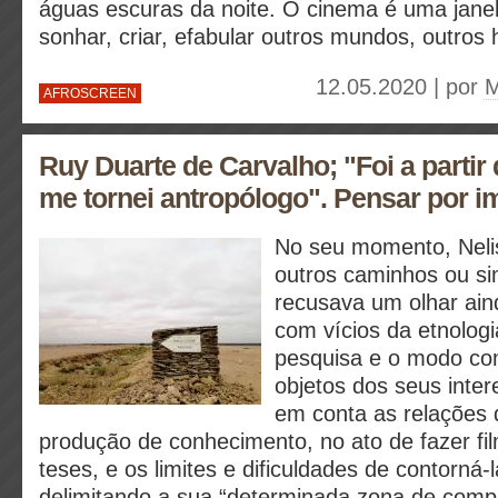
águas escuras da noite. O cinema é uma jane
sonhar, criar, efabular outros mundos, outros 
12.05.2020 | por
M
AFROSCREEN
Ruy Duarte de Carvalho; "Foi a partir
me tornei antropólogo". Pensar por i
No seu momento, Neli
outros caminhos ou s
recusava um olhar ai
com vícios da etnologia
pesquisa e o modo co
objetos dos seus inte
em conta as relações 
produção de conhecimento, no ato de fazer f
teses, e os limites e dificuldades de contorná-
delimitando a sua “determinada zona de comp