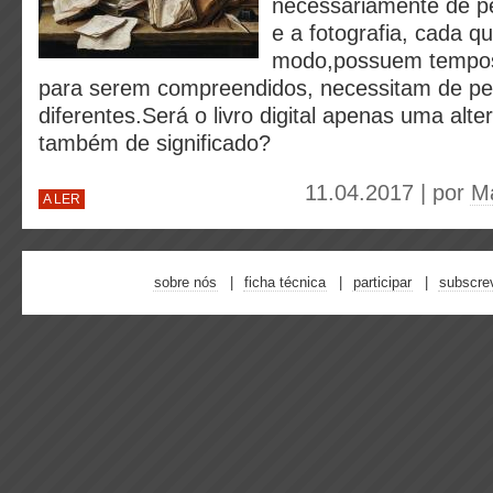
necessariamente de p
e a fotografia, cada q
modo,possuem tempos 
para serem compreendidos, necessitam de p
diferentes.Será o livro digital apenas uma alt
também de significado?
11.04.2017 | por
Ma
A LER
sobre nós
ficha técnica
participar
subscre