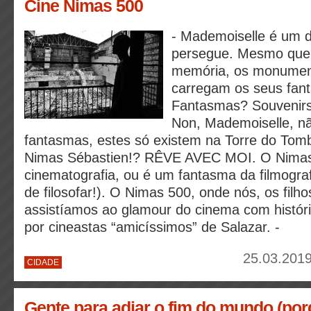
Cine Nimas 500
- Mademoiselle é um d
persegue. Mesmo que
memória, os monument
carregam os seus fan
Fantasmas? Souvenirs
Non, Mademoiselle, n
fantasmas, estes só existem na Torre do Tom
Nimas Sébastien!? RÊVE AVEC MOI. O Nimas
cinematografia, ou é um fantasma da filmogra
de filosofar!). O Nimas 500, onde nós, os filh
assistíamos ao glamour do cinema com históri
por cineastas “amicíssimos” de Salazar. -
25.03.2019
CIDADE
Gente para adiar o fim do mundo (po