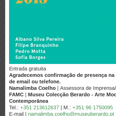
Entrada gratuita
Agradecemos confirmação de presença na
de email ou telefone.
Namalimba Coelho
|
Assessora de Imprensa
FAMC
|
Museu Colecção Berardo - Arte Mo
Contemporânea
Tel.:
+351 213612637
| M.:
+351 96 1750095
E-mail |
namalimba.coelho@museuberardo.pt