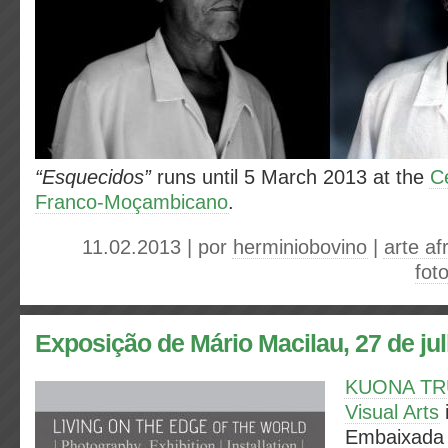
“Esquecidos”
runs until 5 March 2013 at the
Ce
Franco-Moçambicano
.
11.02.2013 | por
herminiobovino
|
arte af
fot
Exposição de Mário Macilau, 27 de ju
KUONA TRU
Visual Arts
i
Embaixada 