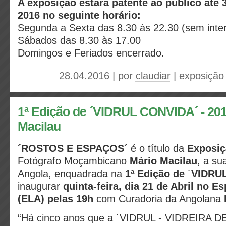
A exposição estará patente ao público até 
2016 no seguinte horário:
Segunda a Sexta das 8.30 às 22.30 (sem inte
Sábados das 8.30 às 17.00
Domingos e Feriados encerrado.
28.04.2016 | por
claudiar
|
exposição 
1ª Edição de ´VIDRUL CONVIDA´ - 201
Macilau
´ROSTOS E ESPAÇOS´
é o título da
Exposiç
Fotógrafo Moçambicano
Mário Macilau
, a su
Angola, enquadrada na
1ª Edição de
´
VIDRU
inaugurar
quinta-feira, dia 21 de Abril no 
(ELA) pelas 19h
com Curadoria da Angolana
“Há cinco anos que a ´VIDRUL - VIDREIRA 