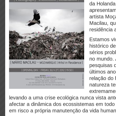
da Holanda
apresentam 
artista Mo
Macilau, q
residência 
Estamos v
histórico 
sérios pro
no mundo. 
pesquisas 
últimos an
relação d
natureza t
extremamen
levando a uma crise ecológica nunca vista an
afectar a dinâmica dos ecossistemas em todo
em risco a própria manutenção da vida human