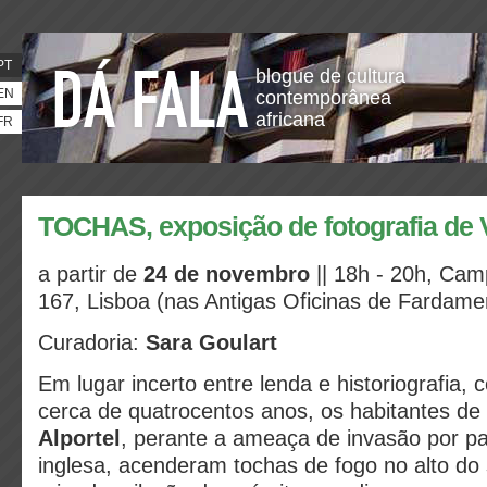
PT
blogue de cultura
EN
contemporânea
africana
FR
TOCHAS, exposição de fotografia de 
a partir de
24 de novembro
|| 18h - 20h,
Camp
167, Lisboa (nas Antigas Oficinas de Fardame
Curadoria:
Sara Goulart
Em lugar incerto entre lenda e historiografia, 
cerca de quatrocentos anos, os habitantes de
Alportel
, perante a ameaça de invasão por pa
inglesa, acenderam tochas de fogo no alto do s