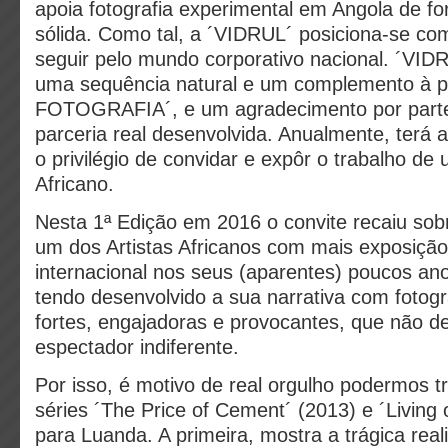
apoia fotografia experimental em Angola de f
sólida. Como tal, a ´VIDRUL´ posiciona-se c
seguir pelo mundo corporativo nacional. ´V
uma sequência natural e um complemento à 
FOTOGRAFIA´, e um agradecimento por part
parceria real desenvolvida. Anualmente, terá 
o privilégio de convidar e expôr o trabalho de
Africano.
Nesta 1ª Edição em 2016 o convite recaiu sob
um dos Artistas Africanos com mais exposição
internacional nos seus (aparentes) poucos ano
tendo desenvolvido a sua narrativa com fotogr
fortes, engajadoras e provocantes, que não d
espectador indiferente.
Por isso, é motivo de real orgulho podermos t
séries ´The Price of Cement´ (2013) e ´Living
para Luanda. A primeira, mostra a trágica rea