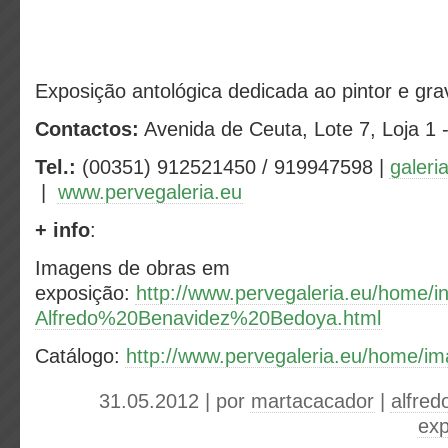
Exposição antológica dedicada ao pintor e gra
Contactos:
Avenida de Ceuta, Lote 7, Loja 1 
Tel.:
(00351) 912521450 / 919947598 |
galeri
|
www.pervegaleria.eu
+ info
:
Imagens de obras em
exposição:
http://www.pervegaleria.eu/home/i
Alfredo%20Benavidez%20Bedoya.html
Catálogo:
http://www.pervegaleria.eu/home/i
31.05.2012 | por
martacacador
|
alfred
exp