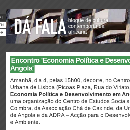
PT
blogue de cultura
EN
contemporânea
africana
FR
Encontro 'Economia Política e Desenv
Angola'
Amanhã, dia 4, pelas 15h00, decorre, no Centr
Urbana de Lisboa (Picoas Plaza, Rua do Viriato,
Economia Política e Desenvolvimento em An
uma organização do Centro de Estudos Sociais
Coimbra, da Associação Chá de Caxinde, da Un
de Angola e da ADRA – Acção para o Desenvol
e Ambiente.