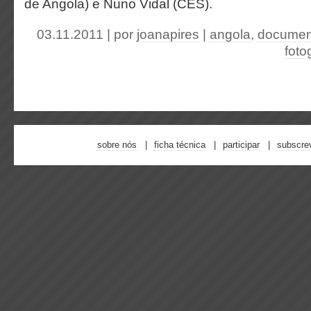
de Angola) e Nuno Vidal (CES).
03.11.2011 | por
joanapires
|
angola
,
documen
foto
sobre nós
ficha técnica
participar
subscre