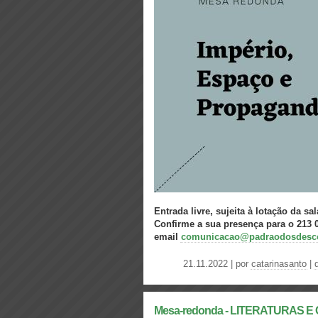
Entrada livre, sujeita à lotação da sal
Confirme a sua presença para o 213 
email
comunicacao@padraodosdesco
21.11.2022 | por
catarinasanto
|
Mesa-redonda - LITERATURAS E 