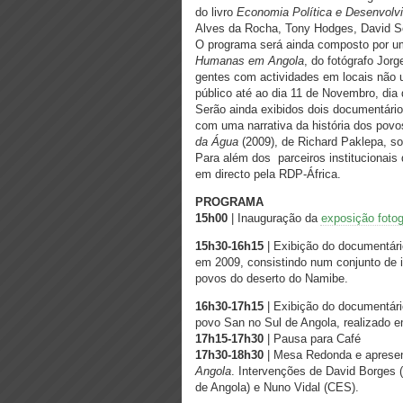
do livro
Economia Política e Desenvolv
Alves da Rocha, Tony Hodges, David So
O programa será ainda composto por u
Humanas em Angola
, do fotógrafo Jorg
gentes com actividades em locais não u
público até ao dia 11 de Novembro, dia
Serão ainda exibidos dois documentári
com uma narrativa da história dos pov
da Água
(2009), de Richard Paklepa, so
Para além dos parceiros institucionais 
em directo pela RDP-África.
PROGRAMA
15h00
| Inauguração da
exposição foto
15h30-16h15
| Exibição do documentár
em 2009, consistindo num conjunto de 
povos do deserto do Namibe.
16h30-17h15
| Exibição do documentár
povo San no Sul de Angola, realizado 
17h15-17h30
| Pausa para Café
17h30-18h30
| Mesa Redonda e apresen
Angola
. Intervenções de David Borges (
de Angola) e Nuno Vidal (CES).