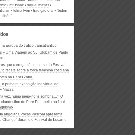
ento
mr. isaac
raquel matias
iticism
telma tvon
tradição oral
“bidon
 ilhéu”
lidos
 na Europa do tráfico transatlântico
ós – Uma Viagem ao Sul Global", de Paulo
ho
res que carregam”: concurso do Festival
to reflete sobre a força feminina cotidiana
oten na Dentu Zona,
, a primeira exposição individual de
y Mazza
ma vez, numa meia-noite sombria…”: O
clandestino de Pere Portabella no final
nquismo
ta angolana Pocas Pascoal apresenta
to Change" durante o Festival de Locarno