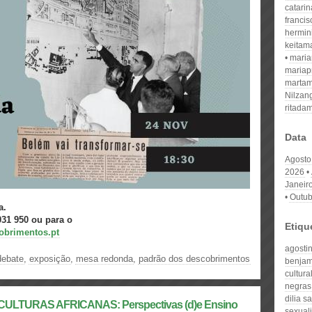
catari
franci
hermin
keitam
mari
mariap
martam
Nilzan
ritada
Data
Agosto
2026
Janeir
Outub
a.
031 950 ou para o
Etiqu
brimentos.pt
agosti
debate
,
exposição
,
mesa redonda
,
padrão dos descobrimentos
benjami
cultur
negras
dilia s
CULTURAS AFRICANAS: Perspectivas (d)e Ensino
sexuali