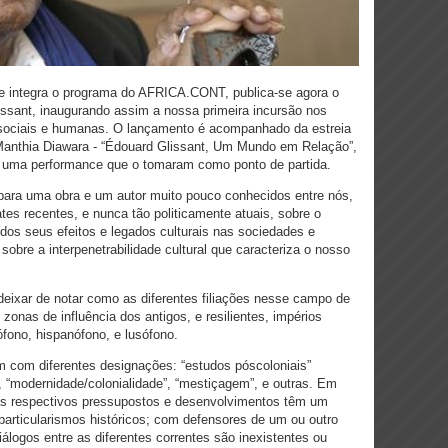
ue integra o programa do AFRICA.CONT, publica-se agora o
ssant, inaugurando assim a nossa primeira incursão nos
 sociais e humanas. O lançamento é acompanhado da estreia
Manthia Diawara - “Édouard Glissant, Um Mundo em Relação”,
e uma performance que o tomaram como ponto de partida.
ara uma obra e um autor muito pouco conhecidos entre nós,
es recentes, e nunca tão politicamente atuais, sobre o
 dos seus efeitos e legados culturais nas sociedades e
sobre a interpenetrabilidade cultural que caracteriza o nosso
eixar de notar como as diferentes filiações nesse campo de
nas de influência dos antigos, e resilientes, impérios
ófono, hispanófono, e lusófono.
m com diferentes designações: “estudos póscoloniais”
”, “modernidade/colonialidade”, “mestiçagem”, e outras. Em
os respectivos pressupostos e desenvolvimentos têm um
a particularismos históricos; com defensores de um ou outro
álogos entre as diferentes correntes são inexistentes ou