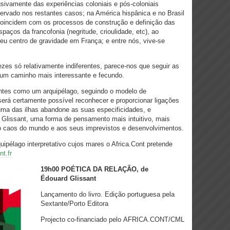
sivamente das experiências coloniais e pós-coloniais
rvado nos restantes casos; na América hispânica e no Brasil
 coincidem com os processos de construção e definição das
paços da francofonia (negritude, crioulidade, etc), ao
eu centro de gravidade em França; e entre nós, vive-se
zes só relativamente indiferentes, parece-nos que seguir as
 um caminho mais interessante e fecundo.
ntes como um arquipélago, seguindo o modelo de
erá certamente possível reconhecer e proporcionar ligações
 uma das ilhas abandone as suas especificidades, e
 Glissant, uma forma de pensamento mais intuitivo, mais
o caos do mundo e aos seus imprevistos e desenvolvimentos.
ipélago interpretativo cujos mares o Africa.Cont pretende
t.fr
19h00
POÉTICA DA RELAÇÃO, de
Édouard Glissant
Lançamento do livro. Edição portuguesa pela
Sextante/Porto Editora
Projecto co-financiado pelo AFRICA.CONT/CML