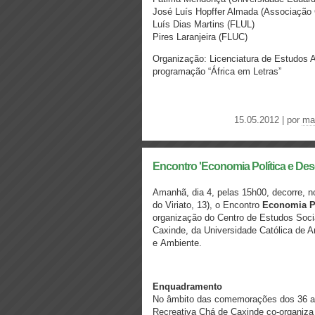
José Luís Hopffer Almada (Associação 
Luís Dias Martins (FLUL)
Pires Laranjeira (FLUC)
Organização: Licenciatura de Estudos 
programação “África em Letras”
15.05.2012 | por
ma
Encontro 'Economia Política e De
Amanhã, dia 4, pelas 15h00, decorre, 
do Viriato, 13), o Encontro
Economia P
organização do Centro de Estudos Soci
Caxinde, da Universidade Católica de 
e Ambiente.
Enquadramento
No âmbito das comemorações dos 36 an
Recreativa Chá de Caxinde co-organiz