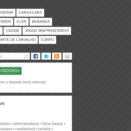
VISITAR
CARA A CARA
CREEN
A LER
MUKANDA
S
CIDADE
JOGOS SEM FRONTEIRAS
ARTE DE CARVALHO
CORPO
A REDONDA
com a etiqueta mesa redonda
vo
strador
adrianabarbosa
Alícia Gaspar
desoares
camillediard
candela