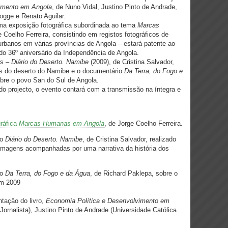
imento em Angola
, de Nuno Vidal, Justino Pinto de Andrade,
gge e Renato Aguilar.
ma exposição fotográfica subordinada ao tema
Marcas
e Coelho Ferreira, consistindo em registos fotográficos de
rbanos em várias províncias de Angola – estará patente ao
 do 36º aniversário da Independência de Angola.
os –
Diário do Deserto. Namibe
(2009), de Cristina Salvador,
os do deserto do Namibe e o documentário
Da Terra, do Fogo e
bre o povo San do Sul de Angola.
do projecto, o evento contará com a transmissão na íntegra e
gráfica
Marcas Humanas em Angola
, de Jorge Coelho Ferreira.
io
Diário do Deserto. Namibe
, de Cristina Salvador, realizado
imagens acompanhadas por uma narrativa da história dos
io
Da Terra, do Fogo e da Água
, de Richard Paklepa, sobre o
em 2009
tação do livro,
Economia Política e Desenvolvimento em
Jornalista), Justino Pinto de Andrade (Universidade Católica