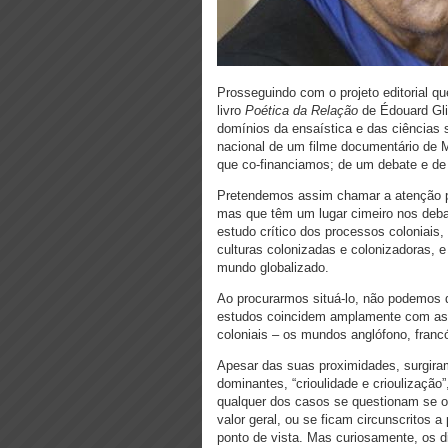
Prosseguindo com o projeto editorial q
livro
Poética da Relação
de Édouard Gli
domínios da ensaística e das ciências
nacional de um filme documentário de 
que co-financiamos; de um debate e d
Pretendemos assim chamar a atenção p
mas que têm um lugar cimeiro nos debat
estudo crítico dos processos coloniais,
culturas colonizadas e colonizadoras, e 
mundo globalizado.
Ao procurarmos situá-lo, não podemos d
estudos coincidem amplamente com as zo
coloniais – os mundos anglófono, franc
Apesar das suas proximidades, surgira
dominantes, “crioulidade e crioulização
qualquer dos casos se questionam se 
valor geral, ou se ficam circunscritos 
ponto de vista. Mas curiosamente, os di