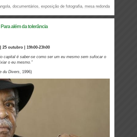
angola
,
documentários
,
exposição de fotografia
,
mesa redonda
a além da tolerância
25 outubro | 19h00-23h00
ão capital é saber-se como ser um eu mesmo sem sufocar o
ixiar o eu mesmo.”
e du Divers
, 1996)