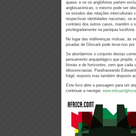
quase; e se os anglófonos partem exclu
anglosaxónicas, o mesmo pode ser obse
os estudos das relações interculturais
respectivas identidades nacionais; os es
contrário dos outros casos, mantêm o s
privilegiadamente na paróquia lusófona.
No lugar das indiferenças mútuas, às ve
pisadas de Glissant pode levar-nos por
Se abordarmos o conjunto destas corre
pensamento arquipelágico que propõe, s
litorais e de horizontes, sem que cada
idiossincrasias. Parafraseando Édouard
frágil, exposto mas também disposto a
Este livro abre a passagem para um arqu
continuar a navegar.
www.edouardglissan