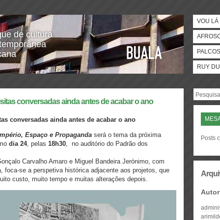
VOU LÁ 
gue de cultura
AFROS
temporânea
PALCO
icana
RUY DU
sitas conversadas ainda antes de acabar o ano
MES
itas conversadas ainda antes de acabar o ano
mpério, Espaço e Propaganda
será o tema da próxima
Posts 
imo
dia 24
, pelas
18h30
, no auditório do Padrão dos
 Gonçalo Carvalho Amaro e Miguel Bandeira Jerónimo, com
oca-se a perspetiva histórica adjacente aos projetos, que
Arqui
ito custo, muito tempo e muitas alterações depois.
Autor
admini
arimil