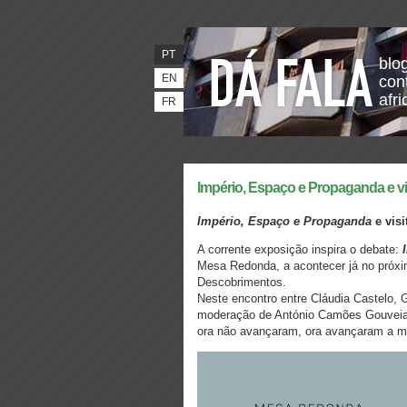
PT
blo
EN
con
afr
FR
Império, Espaço e Propaganda e vi
Império, Espaço e Propaganda
e vis
A corrente exposição inspira o debate:
I
Mesa Redonda, a acontecer já no próx
Descobrimentos.
Neste encontro entre Cláudia Castelo,
moderação de António Camões Gouveia, f
ora não avançaram, ora avançaram a mu