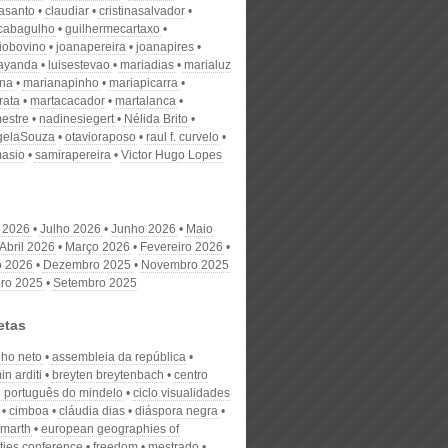
nasanto
claudiar
cristinasalvador
scabagulho
guilhermecartaxo
iobovino
joanapereira
joanapires
ayanda
luisestevao
mariadias
marialuz
ana
marianapinho
mariapicarra
rata
martacacador
martalanca
estre
nadinesiegert
Nélida Brito
gelaSouza
otavioraposo
raul f. curvelo
masio
samirapereira
Victor Hugo Lopes
 2026
Julho 2026
Junho 2026
Maio
Abril 2026
Março 2026
Fevereiro 2026
o 2026
Dezembro 2025
Novembro 2025
ro 2025
Setembro 2025
etas
nho neto
assembleia da república
n arditi
breyten breytenbach
centro
al português do mindelo
ciclo visualidades
cimboa
cláudia dias
diáspora negra
amarth
european geographies of
ties conference
freedom
mestrado