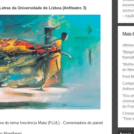
movim
Letras da Universidade de Lisboa
(Anfiteatro 3)
sociocr
– nação
Mais 
vítimas
"Bijag
Ramal
“Mulhe
do Minu
Fred M
Cortejo
Anthon
“Era u
cinema 
do Fra
Cineas
"Time 
ora do tema Inocência Mata (FLUL) - Comentadora do painel
do Mondlane)