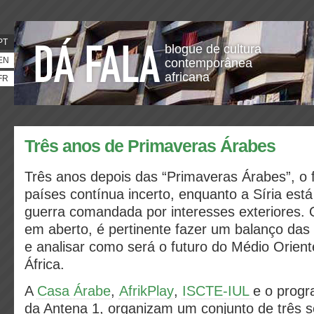
PT
blogue de cultura
EN
contemporânea
africana
FR
Três anos de Primaveras Árabes
Três anos depois das “Primaveras Árabes”, o 
países contínua incerto, enquanto a Síria es
guerra comandada por interesses exteriores.
em aberto, é pertinente fazer um balanço das 
e analisar como será o futuro do Médio Orient
África.
A
Casa Árabe
,
AfrikPlay
,
ISCTE-IUL
e o progr
da Antena 1, organizam um conjunto de três 