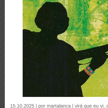
15.10.2025 | por
martalanca
|
virá que eu vi