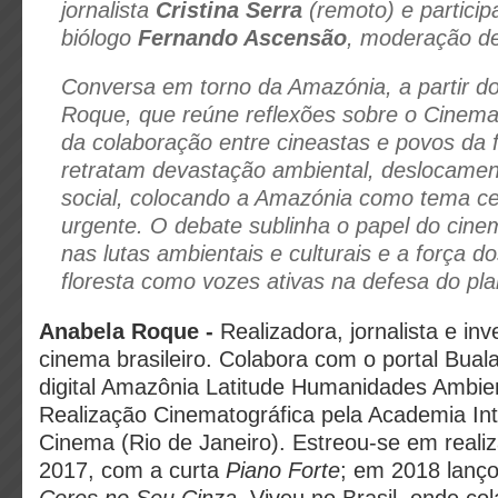
jornalista
Cristina Serra
(remoto) e partici
biólogo
Fernando Ascensão
, moderação d
Conversa em torno da Amazónia, a partir do
Roque, que reúne reflexões sobre o Cinema
da colaboração entre cineastas e povos da f
retratam devastação ambiental, deslocament
social, colocando a Amazónia como tema ce
urgente. O debate sublinha o papel do cine
nas lutas ambientais e culturais e a força d
floresta como vozes ativas na defesa do pla
Anabela Roque -
Realizadora, jornalista e in
cinema brasileiro. Colabora com o portal Buala
digital Amazônia Latitude Humanidades Ambi
Realização Cinematográfica pela Academia Int
Cinema (Rio de Janeiro). Estreou-se em reali
2017, com a curta
Piano Forte
; em 2018 lanç
Cores no Seu Cinza
. Viveu no Brasil, onde c