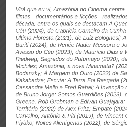
Virá que eu vi, Amazónia no Cinema centra-
filmes - documentários e ficções - realizado
década, entre os quais se destacam A Que
Céu (2024), de Gabriela Carneiro da Cunha
Última Floresta (2021), de Luiz Bolognesi; A
Buriti (2024), de Renée Nader Messora e Jo
Avesso do Céu (2023), de Maurício Dias e 
Riedweg; Segredos do Putumayo (2020), de
Michiles; Amazônia, a nova Minamata? (202
Bodanzky; À Margem do Ouro (2022) de Sa
Kakabadze; Escute: A Terra Foi Rasgada (2
Cassandra Mello e Fred Rahal; A Invenção 
de Bruno Jorge; Somos Guardiões (2023), 
Greene, Rob Grobman e Edivan Guajajara;
Território (2022) de Alex Pritz; Empate (202
Carvalho; Antônio & Piti (2019), de Vincent 
Piyãko; Noites Alienígenas (2022), de Sérgi