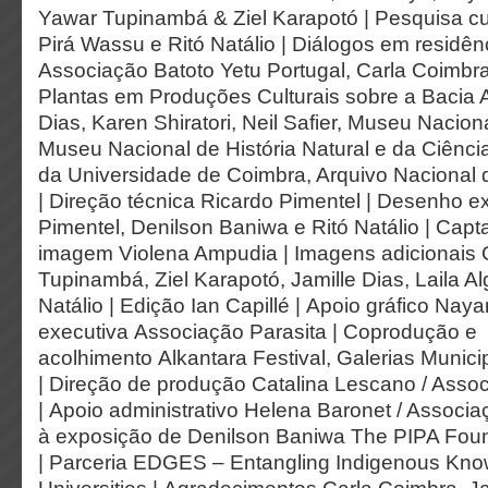
Yawar Tupinambá & Ziel Karapotó |
Pesquisa cu
Pirá Wassu e Ritó Natálio |
Diálogos em residên
Associação Batoto Yetu Portugal, Carla Coimbr
Plantas em Produções Culturais sobre a Bacia 
Dias, Karen Shiratori, Neil Safier, Museu Nacion
Museu Nacional de História Natural e da Ciênci
da Universidade de Coimbra, Arquivo Nacional 
|
Direção técnica
Ricardo Pimentel |
Desenho ex
Pimentel, Denilson Baniwa e Ritó Natálio |
Capt
imagem
Violena Ampudia |
Imagens adicionais
O
Tupinambá, Ziel Karapotó, Jamille Dias, Laila A
Natálio |
Edição
Ian Capillé |
Apoio gráfico
Nayara
executiva
Associação Parasita |
Coprodução e
acolhimento
Alkantara Festival, Galerias Munic
|
Direção de produção
Catalina Lescano / Assoc
|
Apoio administrativo
Helena Baronet / Associaç
à exposição de Denilson Baniwa
The PIPA Foun
|
Parceria
EDGES – Entangling Indigenous Kno