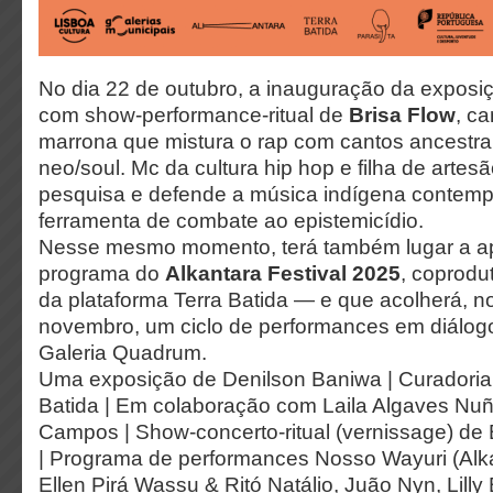
No dia 22 de outubro, a inauguração da exposiç
com show-performance-ritual de
Brisa Flow
, c
marrona que mistura o rap com cantos ancestrais
neo/soul. Mc da cultura hip hop e filha de arte
pesquisa e defende a música indígena conte
ferramenta de combate ao epistemicídio.
Nesse mesmo momento, terá também lugar a a
programa do
Alkantara Festival 2025
, coprodut
da plataforma Terra Batida — e que acolherá, n
novembro, um ciclo de performances em diálog
Galeria Quadrum.
Uma exposição de
Denilson Baniwa |
Curadoria
Batida |
Em colaboração com
Laila Algaves Nuñ
Campos |
Show-concerto-ritual (vernissage)
de 
|
Programa de performances Nosso Wayuri (Alka
Ellen Pirá Wassu & Ritó Natálio, Juão Nyn, Lilly