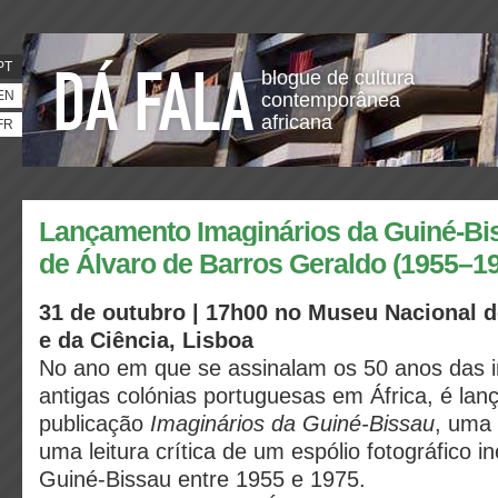
PT
blogue de cultura
EN
contemporânea
africana
FR
Lançamento Imaginários da Guiné-Bis
de Álvaro de Barros Geraldo (1955–1
31 de outubro | 17h00 no Museu Nacional de
e da Ciência, Lisboa
No ano em que se assinalam os 50 anos das 
antigas colónias portuguesas em África, é lan
publicação
Imaginários da Guiné-Bissau
, uma
uma leitura crítica de um espólio fotográfico i
Guiné-Bissau entre 1955 e 1975.