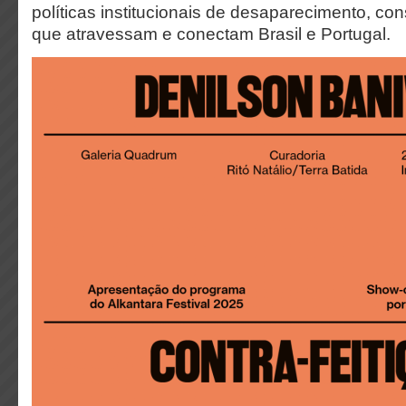
políticas institucionais de desaparecimento, c
que atravessam e conectam Brasil e Portugal.