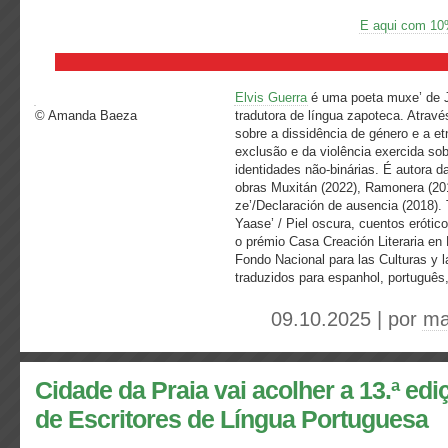
E aqui com 10
Elvis Guerra
é uma poeta muxe’ de J
© Amanda Baeza
tradutora de língua zapoteca. Através
sobre a dissidência de género e a et
exclusão e da violência exercida s
identidades não-binárias. É autora d
obras Muxitán (2022), Ramonera (201
ze’/Declaración de ausencia (2018). 
Yaase’ / Piel oscura, cuentos eróti
o prémio Casa Creación Literaria en 
Fondo Nacional para las Culturas y 
traduzidos para espanhol, português,
09.10.2025 | por
ma
Cidade da Praia vai acolher a 13.ª ed
de Escritores de Língua Portuguesa