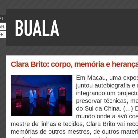
PT
EN
FR
Clara Brito: corpo, memória e heranç
Em Macau, uma exposi
juntou autobiografia 
integrando um project
preservar técnicas, ma
do Sul da China. (...) 
mundo onde a avó cos
mestre de linhas e tecidos, Clara Brito vai re
memórias de outros mestres, de outros materi