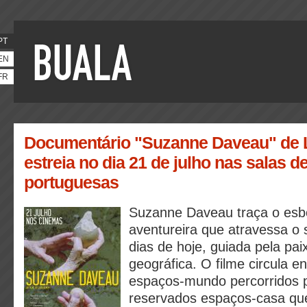
PT
EN
FR
Documentário "Suzanne Daveau" de
estreia no dia 21 de julho nas salas 
portuguesas
Suzanne Daveau traça o esb
aventureira que atravessa o 
dias de hoje, guiada pela pai
geográfica. O filme circula e
espaços-mundo percorridos p
reservados espaços-casa qu