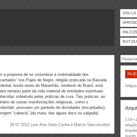
VOU LÁ 
AFROS
PALCO
RUY DU
PAJÉ
 a proposta de se vislumbrar a materialidade dos
cantados” nos Pajés de Negro, religião praticada na Baixada
dental, borda oeste do Maranhão, nordeste do Brasil, este
Artigos
jeto retratou parte da vida material de entidades espirituais
hecidas sobretudo pelas práticas de cura. Tais práticas, ao
trário de outras manifestações religiosas, como o
ndomblé, possuem um panteão de divindades (encantados),
Arqui
origem “cabocla” (da mata, das águas doce ou salgada).
1:54
28.07.2012 | por
Ana Stela Cunha
e
Márcio Vasconcelos
relaçã
brasile
revolts