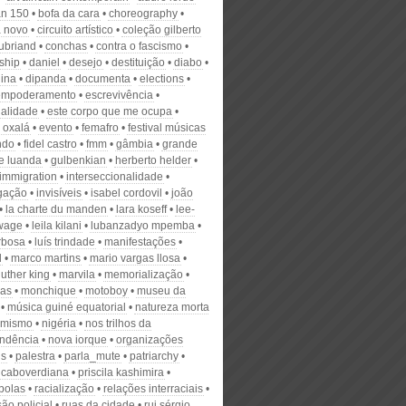
an 150
bofa da cara
choreography
 novo
circuito artístico
coleção gilberto
ubriand
conchas
contra o fascismo
ship
daniel
desejo
destituição
diabo
ina
dipanda
documenta
elections
empoderamento
escrevivência
ualidade
este corpo que me ocupa
 oxalá
evento
femafro
festival músicas
ndo
fidel castro
fmm
gâmbia
grande
de luanda
gulbenkian
herberto helder
immigration
interseccionalidade
igação
invisíveis
isabel cordovil
joão
la charte du manden
lara koseff
lee-
wage
leila kilani
lubanzadyo mpemba
arbosa
luís trindade
manifestações
l
marco martins
mario vargas llosa
luther king
marvila
memorialização
ias
monchique
motoboy
museu da
música guiné equatorial
natureza morta
amismo
nigéria
nos trilhos da
ndência
nova iorque
organizações
is
palestra
parla_mute
patriarchy
 caboverdiana
priscila kashimira
bolas
racialização
relações interraciais
ão policial
ruas da cidade
rui sérgio