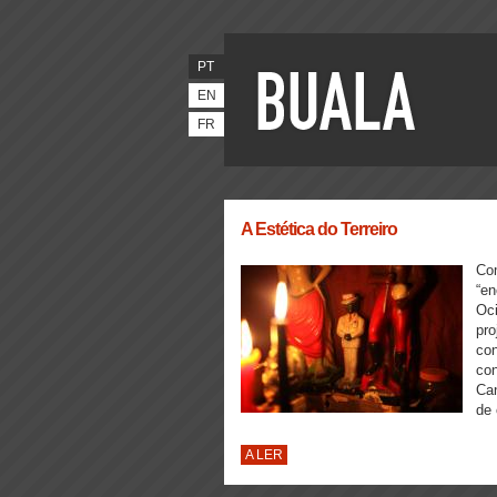
PT
EN
FR
A Estética do Terreiro
Com
“en
Oci
pro
con
con
Ca
de 
A LER