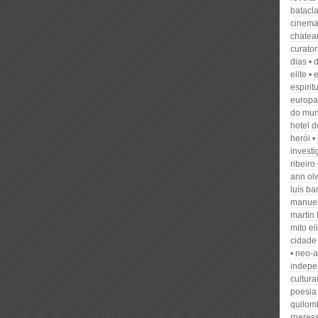
batacl
cinema
chatea
curator
dias
d
elite
espirit
europa
do mu
hotel 
herói
invest
ribeiro
ann ol
luís b
manue
martin 
mito el
cidade
neo-
indepe
cultura
poesia
quilom
rperess