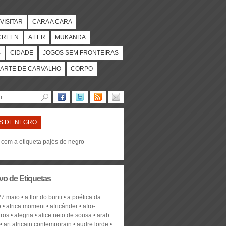
VISITAR
CARA A CARA
CREEN
A LER
MUKANDA
S
CIDADE
JOGOS SEM FRONTEIRAS
ARTE DE CARVALHO
CORPO
S DE NEGRO
 com a etiqueta pajés de negro
vo de Etiquetas
27 maio
a flor do buriti
a poética da
o
africa moment
africânder
afro-
iros
alegria
alice neto de sousa
arab
art africain contemporain
audre lorde