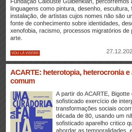
Fundação Calouste Gulbenkian, percorremos 
linguagens como pintura, desenho, escultura, f
instalação, de artistas cujos nomes não são 
fonte de conhecimento sobre identidades, des
xenofobia, racismo, processos migratórios d
arte.
27.12.202
VOU LÁ VISITAR
ACARTE: heterotopia, heterocronia e
comum
A partir do ACARTE, Bigotte
sofisticado exercício de inte
transformações sociais ocor
década de 80, usando um n
sofisticado aparelho critico 
abordar as temporalidades, 