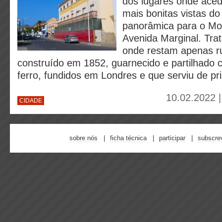
dos lugares onde ace
mais bonitas vistas d
panorâmica para o Mo
Avenida Marginal. Tra
onde restam apenas r
construído em 1852, guarnecido e partilhado
ferro, fundidos em Londres e que serviu de pr
10.02.2022 
CIDADE
sobre nós
ficha técnica
participar
subscre