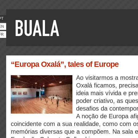
PT
EN
FR
“Europa Oxalá”, tales of Europe
Ao visitarmos a mostr
Oxalá ficamos, preci
ideia mais vívida e pr
poder criativo, as que
desafios da contempor
A noção de Europa afi
coincidente com a sua realidade, como com o
memórias diversas que a compõem. Na sala e