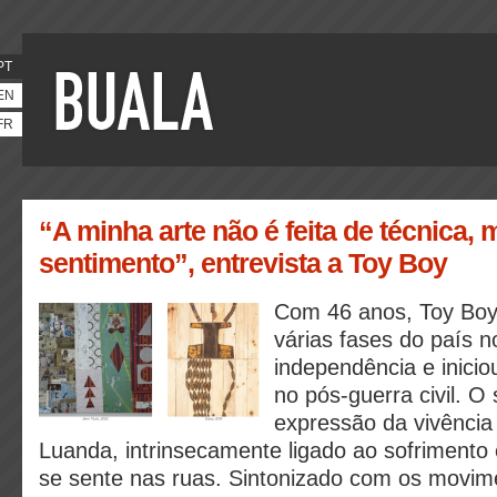
PT
EN
FR
“A minha arte não é feita de técnica, 
sentimento”, entrevista a Toy Boy
Com 46 anos, Toy Bo
várias fases do país n
independência e iniciou
no pós-guerra civil. O
expressão da vivência
Luanda, intrinsecamente ligado ao sofrimento 
se sente nas ruas. Sintonizado com os movim