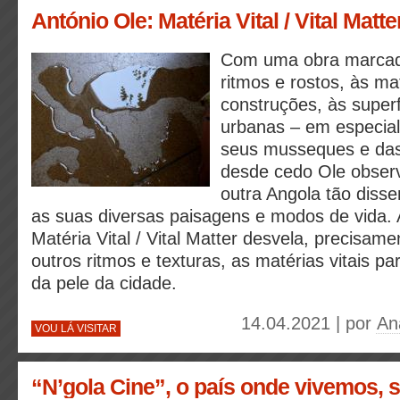
António Ole: Matéria Vital / Vital Matte
Com uma obra marcad
ritmos e rostos, às ma
construções, às superf
urbanas – em especial
seus musseques e das 
desde cedo Ole obse
outra Angola tão disse
as suas diversas paisagens e modos de vida. 
Matéria Vital / Vital Matter desvela, precisam
outros ritmos e texturas, as matérias vitais pa
da pele da cidade.
14.04.2021 | por
An
VOU LÁ VISITAR
“N’gola Cine”, o país onde vivemos, 