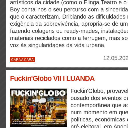
artísticos da cidade (como o Elinga Teatro e o
Boy conta-nos o seu percurso com a sincerida
que o caracterizam. Driblando as dificuldades
exigência da sobrevivência, apropria-se de um
fazendo colagens ou ready-mades, instalaçõe
materiais reciclados como a ferrugem, mas so
voz às singularidades da vida urbana.
12.05.202
CARA A CARA
Fuckin'Globo VII I LUANDA
Fuckin'Globo, provave
ousado dos eventos de
contemporânea que ac
num momento em que 
políticas, económicas 
pré-eleitoral, em Angol