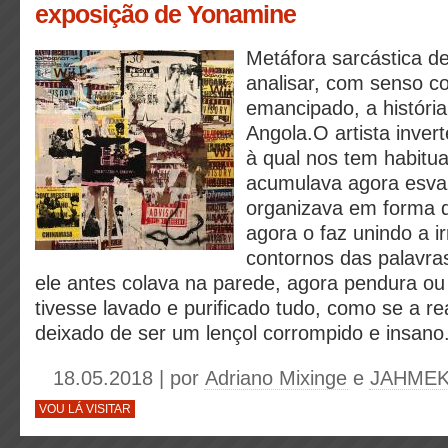
exposição de Yonamine
Metáfora sarcástica d
analisar, com senso c
emancipado, a históri
Angola.O artista invert
à qual nos tem habitu
acumulava agora esvaz
organizava em forma d
agora o faz unindo a i
contornos das palavra
ele antes colava na parede, agora pendura ou
tivesse lavado e purificado tudo, como se a re
deixado de ser um lençol corrompido e insano
18.05.2018 | por
Adriano Mixinge
e
JAHME
VOU LÁ VISITAR