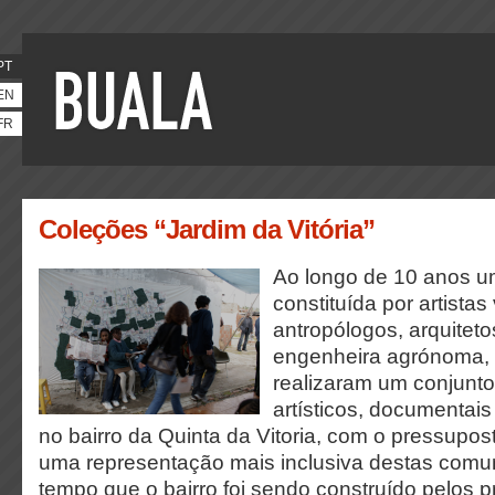
PT
EN
FR
Coleções “Jardim da Vitória”
Ao longo de 10 anos u
constituída por artistas 
antropólogos, arquiteto
engenheira agrónoma, 
realizaram um conjunto
artísticos, documentais
no bairro da Quinta da Vitoria, com o pressupost
uma representação mais inclusiva destas com
tempo que o bairro foi sendo construído pelos 