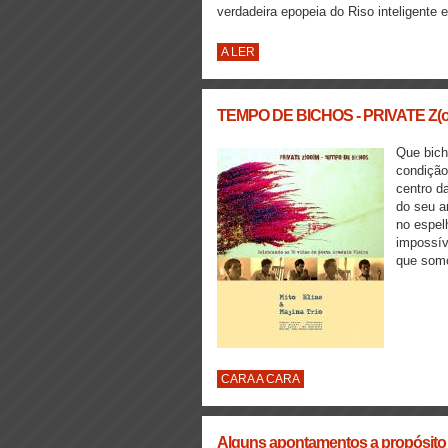
verdadeira epopeia do Riso inteligente e
A LER
TEMPO DE BICHOS - PRIVATE Z(
Que bic
condição
centro d
do seu a
no espel
impossív
que som
CARA A CARA
Alguns apontamentos a propósito d