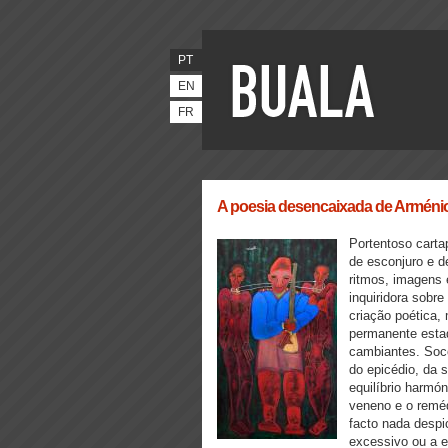
PT
EN
FR
A poesia desencaixada de Arménio
Portentoso carta
de esconjuro e d
ritmos, imagens e
inquiridora sobre
criação poética
permanente estad
cambiantes. Soco
do epicédio, da s
equilíbrio harmó
veneno e o reméd
facto nada desp
excessivo ou a 