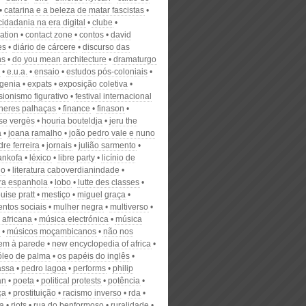
catarina e a beleza de matar fascistas
cidadania na era digital
clube
ation
contact zone
contos
david
es
diário de cárcere
discurso das
ns
do you mean architecture
dramaturgo
e.u.a.
ensaio
estudos pós-coloniais
genia
expats
exposição coletiva
ionismo figurativo
festival internacional
heres palhaças
finance
finason
ise vergès
houria bouteldja
jeru the
a
joana ramalho
joão pedro vale e nuno
re ferreira
jornais
julião sarmento
ankofa
léxico
libre party
licínio de
do
literatura caboverdianindade
ura espanhola
lobo
lutte des classes
uise pratt
mestiço
miguel graça
ntos sociais
mulher negra
multiverso
 africana
música electrónica
música
músicos moçambicanos
não nos
em à parede
new encyclopedia of africa
óleo de palma
os papéis do inglês
assa
pedro lagoa
performs
philip
an
poeta
political protests
potência
ça
prostituição
racismo inverso
rda
a
riots
rua do benformoso
ruralidade