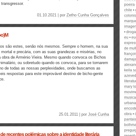
 transgressor.
poeira
chile
01.10.2021 | por
Zetho Cunha Gonçalves
colonis
marqu
image
droga
oo)M
eu
eu
express
hos são estes, senão nós mesmos. Sempre o homem, na sua
de mul
 mortal e precária, com as suas grandezas e misérias, no
franço
a obra de Arménio Vieira. Mesmo quando convoca os Bichos
damaj
nimalário, ou sobretudo quando os convoca, para se tornarem
alexand
ho de todas as nossas perplexidades, onde buscamos as
keila s
eis respostas para este improvável destino de bicho-gente
azeve
os.
literat
mary lo
movime
musica
urbana
encost
obra
25.01.2011 | por
José Cunha
pantal
bolhm
pregui
e recentes polémicas sobre a identidade literária
resenh