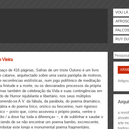
VOU LÁ 
AFROS
PALCO
RUY DU
 Vieira
ARMÉ
paço de 416 páginas, Safras de um triste Outono é um livro
e catarse, arquitectado sobre uma vasta panóplia de motivos,
 recorrências estilísticas, num jogo polifónico de meditação
Artigos
 a finitude e a morte, ou os desvairados processos da própria
, mas também de celebração da Vida e suas contingências em
o de Humor rejubilante e libertário, nos seus múltiplos
rrendo-se A.V. da fábula, da parábola, do poema dramático,
Arqui
átira e do poema lírico, onírico ou fescenino, num rigoroso
nico − posto que, como assevera o próprio poeta, «entre o
a revo
io / a dose faz toda a diferença» −, é de sublinhar e saudar o
aissato
iciendo de se não encontrar um poema bambo, excrescente,
arte m
embotar este longo e monumental poema fragmentário,
badiou