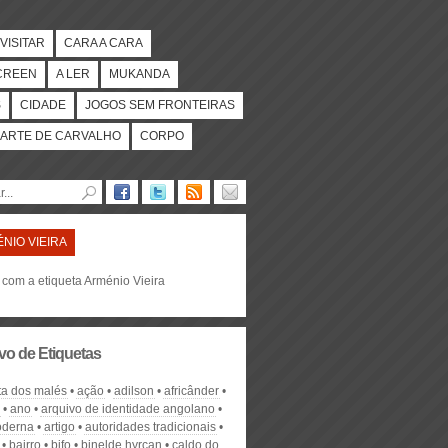
VISITAR
CARA A CARA
CREEN
A LER
MUKANDA
S
CIDADE
JOGOS SEM FRONTEIRAS
ARTE DE CARVALHO
CORPO
NIO VIEIRA
 com a etiqueta Arménio Vieira
vo de Etiquetas
lta dos malés
ação
adilson
africânder
ano
arquivo de identidade angolano
oderna
artigo
autoridades tradicionais
bairro
bifo
binelde hyrcan
caldo do